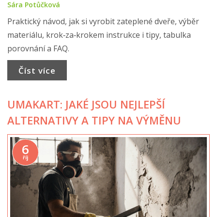
Sára Potůčková
Praktický návod, jak si vyrobit zateplené dveře, výběr
materiálu, krok‑za‑krokem instrukce i tipy, tabulka
porovnání a FAQ.
Číst více
UMAKART: JAKÉ JSOU NEJLEPŠÍ
ALTERNATIVY A TIPY NA VÝMĚNU
6
říj