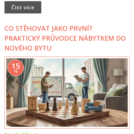
Číst více
CO STĚHOVAT JAKO PRVNÍ?
PRAKTICKÝ PRŮVODCE NÁBYTKEM DO
NOVÉHO BYTU
15
říj