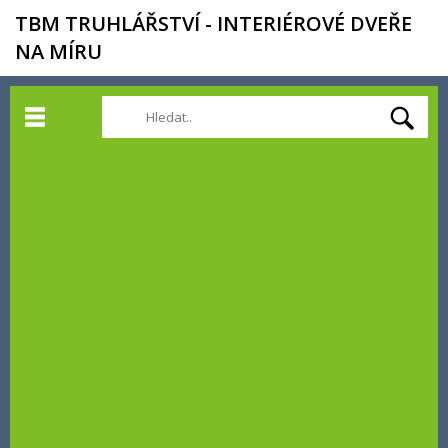
TBM TRUHLÁŘSTVÍ - INTERIÉROVÉ DVEŘE
NA MÍRU