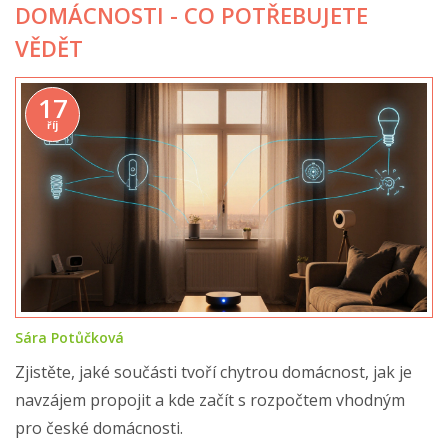
DOMÁCNOSTI - CO POTŘEBUJETE
VĚDĚT
17
říj
Sára Potůčková
Zjistěte, jaké součásti tvoří chytrou domácnost, jak je
navzájem propojit a kde začít s rozpočtem vhodným
pro české domácnosti.