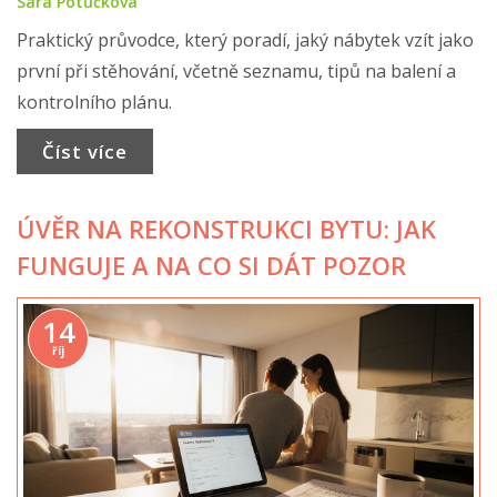
Sára Potůčková
Praktický průvodce, který poradí, jaký nábytek vzít jako
první při stěhování, včetně seznamu, tipů na balení a
kontrolního plánu.
Číst více
ÚVĚR NA REKONSTRUKCI BYTU: JAK
FUNGUJE A NA CO SI DÁT POZOR
14
říj