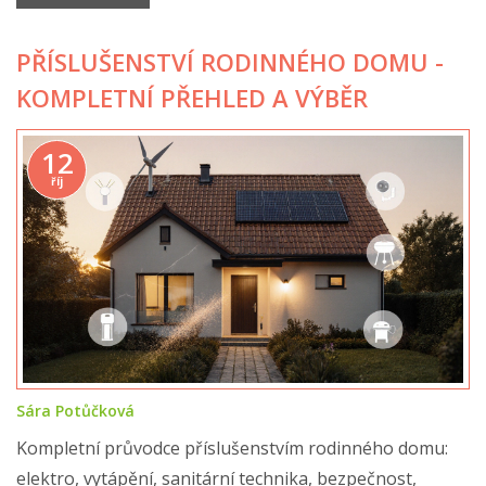
PŘÍSLUŠENSTVÍ RODINNÉHO DOMU -
KOMPLETNÍ PŘEHLED A VÝBĚR
12
říj
Sára Potůčková
Kompletní průvodce příslušenstvím rodinného domu:
elektro, vytápění, sanitární technika, bezpečnost,