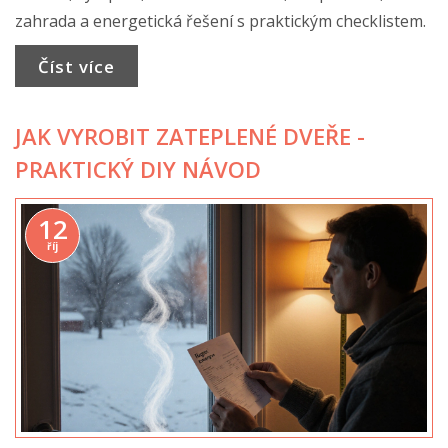
zahrada a energetická řešení s praktickým checklistem.
Číst více
JAK VYROBIT ZATEPLENÉ DVEŘE -
PRAKTICKÝ DIY NÁVOD
12
říj