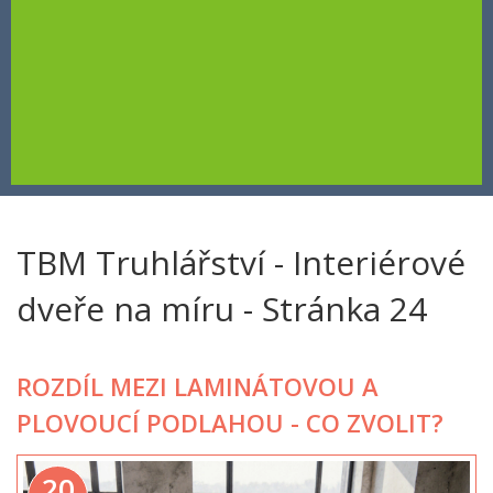
TBM Truhlářství - Interiérové
dveře na míru - Stránka 24
ROZDÍL MEZI LAMINÁTOVOU A
PLOVOUCÍ PODLAHOU - CO ZVOLIT?
20