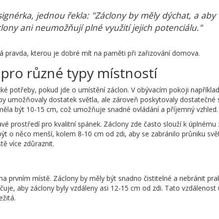
érka, jednou řekla: "Záclony by měly dýchat, a aby to
ony ani neumožňují plné využití jejich potenciálu."
ká pravda, kterou je dobré mít na paměti při zařizování domova.
pro různé typy místností
é potřeby, pokud jde o umístění záclon. V obývacím pokoji napříkla
 aby umožňovaly dostatek světla, ale zároveň poskytovaly dostatečné
ěla být 10-15 cm, což umožňuje snadné ovládání a příjemný vzhled.
tmavé prostředí pro kvalitní spánek. Záclony zde často slouží k úplném
ýt o něco menší, kolem 8-10 cm od zdi, aby se zabránilo průniku svět
ě více zdůraznit.
o na prvním místě. Záclony by měly být snadno čistitelné a nebránit p
učuje, aby záclony byly vzdáleny asi 12-15 cm od zdi. Tato vzdáleno
ežitá.