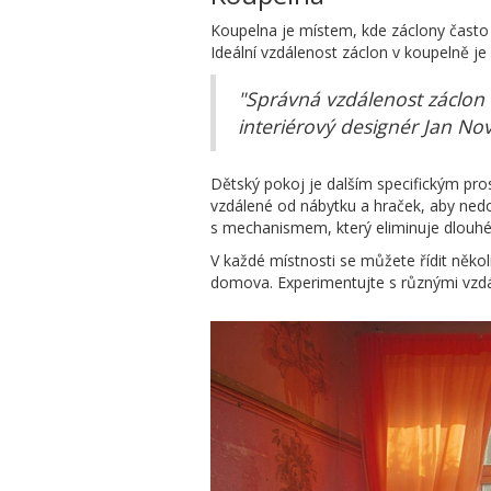
Koupelna je místem, kde záclony často p
Ideální vzdálenost záclon v koupelně je
"Správná vzdálenost záclon o
interiérový designér Jan No
Dětský pokoj je dalším specifickým pros
vzdálené od nábytku a hraček, aby ned
s mechanismem, který eliminuje dlouhé
V každé místnosti se můžete řídit něko
domova. Experimentujte s různými vzdál