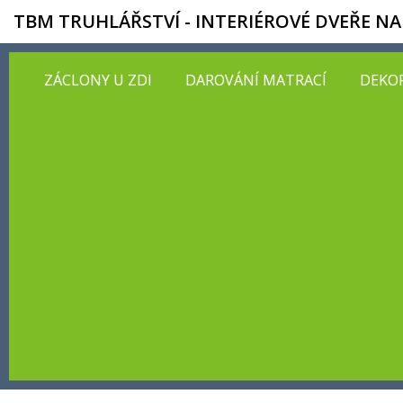
TBM TRUHLÁŘSTVÍ - INTERIÉROVÉ DVEŘE NA
ZÁCLONY U ZDI
DAROVÁNÍ MATRACÍ
DEKOR