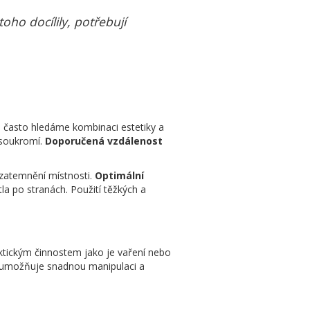
ho docílily, potřebují
d často hledáme kombinaci estetiky a
 soukromí.
Doporučená vzdálenost
u zatemnění místnosti.
Optimální
la po stranách. Použití těžkých a
raktickým činnostem jako je vaření nebo
st umožňuje snadnou manipulaci a