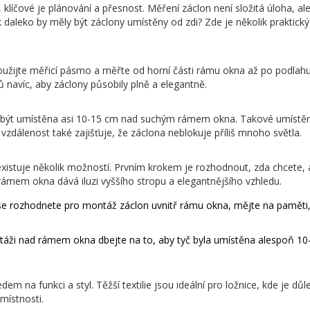
klíčové je plánování a přesnost. Měření záclon není složitá úloha, al
k daleko by měly být záclony umístěny od zdi? Zde je několik praktic
užijte měřicí pásmo a měřte od horní části rámu okna až po podlahu
ů navíc, aby záclony působily plně a elegantně.
 být umístěna asi 10-15 cm nad suchým rámem okna. Takové umístění z
 vzdálenost také zajišťuje, že záclona neblokuje příliš mnoho světla.
xistuje několik možností. Prvním krokem je rozhodnout, zda chcete,
mem okna dává iluzi vyššího stropu a elegantnějšího vzhledu.
e rozhodnete pro montáž záclon uvnitř rámu okna, mějte na paměti,
áži nad rámem okna dbejte na to, aby tyč byla umístěna alespoň 1
dem na funkci a styl. Těžší textilie jsou ideální pro ložnice, kde je dů
místnosti.