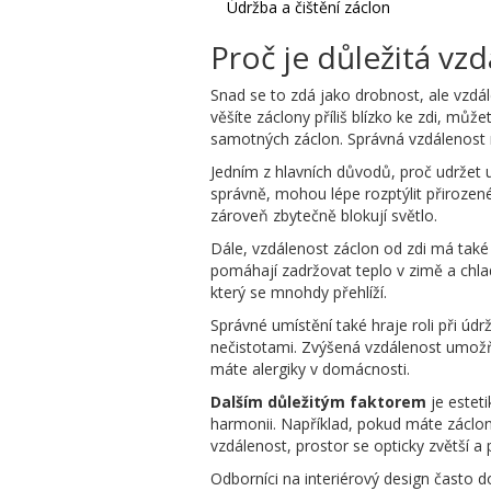
Údržba a čištění záclon
Proč je důležitá vz
Snad se to zdá jako drobnost, ale vzdále
věšíte záclony příliš blízko ke zdi, 
samotných záclon. Správná vzdálenost n
Jedním z hlavních důvodů, proč udržet u
správně, mohou lépe rozptýlit přirozené 
zároveň zbytečně blokují světlo.
Dále, vzdálenost záclon od zdi má také 
pomáhají zadržovat teplo v zimě a chlad
který se mnohdy přehlíží.
Správné umístění také hraje roli při údr
nečistotami. Zvýšená vzdálenost umožň
máte alergiky v domácnosti.
Dalším důležitým faktorem
je estet
harmonii. Například, pokud máte záclon
vzdálenost, prostor se opticky zvětší 
Odborníci na interiérový design často d