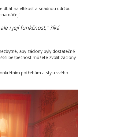
ité dbát na vlhkost a snadnou údržbu.
nenamáčejí.
 i její funkčnost," říká
 nezbytné, aby záclony byly dostatečně
ětší bezpečnost můžete zvolit záclony
 konkrétním potřebám a stylu svého