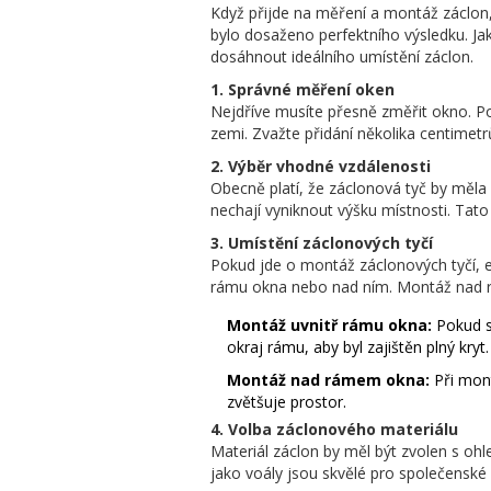
Když přijde na měření a montáž záclon, 
bylo dosaženo perfektního výsledku. Ja
dosáhnout ideálního umístění záclon.
1. Správné měření oken
Nejdříve musíte přesně změřit okno. Po
zemi. Zvažte přidání několika centimetr
2. Výběr vhodné vzdálenosti
Obecně platí, že záclonová tyč by měla
nechají vyniknout výšku místnosti. Tato
3. Umístění záclonových tyčí
Pokud jde o montáž záclonových tyčí, e
rámu okna nebo nad ním. Montáž nad rá
Montáž uvnitř rámu okna:
Pokud s
okraj rámu, aby byl zajištěn plný kryt.
Montáž nad rámem okna:
Při mont
zvětšuje prostor.
4. Volba záclonového materiálu
Materiál záclon by měl být zvolen s ohle
jako voály jsou skvělé pro společenské 