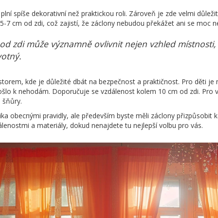
lní spíše dekorativní než praktickou roli. Zároveň je zde velmi důlež
 5-7 cm od zdi, což zajistí, že záclony nebudou překážet ani se moc 
d zdi může významně ovlivnit nejen vzhled místnosti, ale
votný.
torem, kde je důležité dbát na bezpečnost a praktičnost. Pro děti je
ošlo k nehodám. Doporučuje se vzdálenost kolem 10 cm od zdi. Pro v
 šňůry.
lika obecnými pravidly, ale především byste měli záclony přizpůsobit
enostmi a materiály, dokud nenajdete tu nejlepší volbu pro vás.