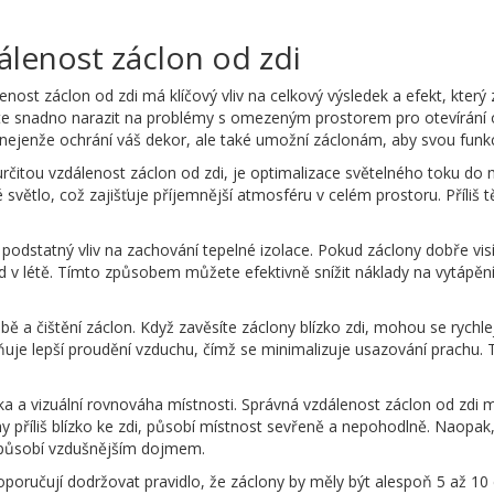
dálenost záclon od zdi
nost záclon od zdi má klíčový vliv na celkový výsledek a efekt, který 
můžete snadno narazit na problémy s omezeným prostorem pro otevírán
ejenže ochrání váš dekor, ale také umožní záclonám, aby svou funkci 
rčitou vzdálenost záclon od zdi, je optimalizace světelného toku do m
světlo, což zajišťuje příjemnější atmosféru v celém prostoru. Příliš tě
podstatný vliv na zachování tepelné izolace. Pokud záclony dobře visí
 v létě. Tímto způsobem můžete efektivně snížit náklady na vytápění n
žbě a čištění záclon. Když zavěsíte záclony blízko zdi, mohou se rychle
uje lepší proudění vzduchu, čímž se minimalizuje usazování prachu. 
ika a vizuální rovnováha místnosti. Správná vzdálenost záclon od zdi
y příliš blízko ke zdi, působí místnost sevřeně a nepohodlně. Naopak
a působí vzdušnějším dojmem.
oporučují dodržovat pravidlo, že záclony by měly být alespoň 5 až 10 