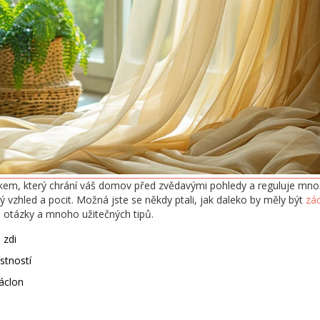
vkem, který chrání váš domov před zvědavými pohledy a reguluje množ
 vzhled a pocit. Možná jste se někdy ptali, jak daleko by měly být
zá
 otázky a mnoho užitečných tipů.
 zdi
stností
áclon