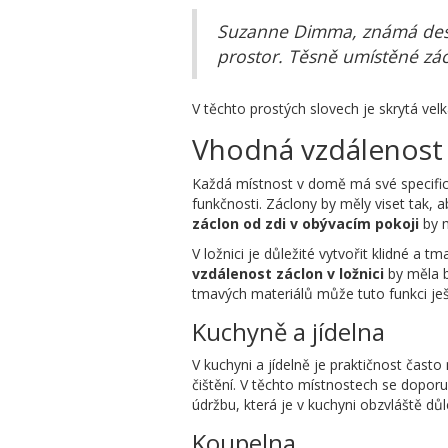
Suzanne Dimma, známá design
prostor. Těsně umístěné zácl
V těchto prostých slovech je skrytá vel
Vhodná vzdálenost 
Každá místnost v domě má své specifick
funkčnosti. Záclony by měly viset tak,
záclon od zdi v obývacím pokoji
by m
V ložnici je důležité vytvořit klidné a 
vzdálenost záclon v ložnici
by měla b
tmavých materiálů může tuto funkci ješt
Kuchyně a jídelna
V kuchyni a jídelně je praktičnost čast
čištění. V těchto místnostech se dopor
údržbu, která je v kuchyni obzvláště důl
Koupelna