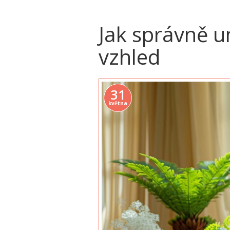
Jak správně um
vzhled
31
května