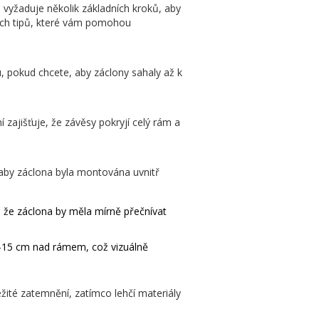
e vyžaduje několik základních kroků, aby
kých tipů, které vám pomohou
, pokud chcete, aby záclony sahaly až k
ajišťuje, že závěsy pokryjí celý rám a
 aby záclona byla montována uvnitř
 že záclona by měla mírně přečnívat
0-15 cm nad rámem, což vizuálně
ležité zatemnění, zatímco lehčí materiály