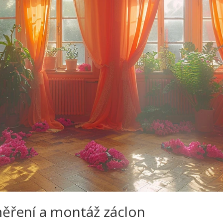
měření a montáž záclon