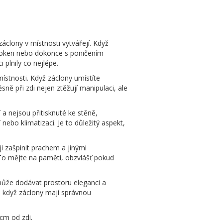
záclony v místnosti vytvářejí. Když
í oken nebo dokonce s poničením
plnily co nejlépe.
ístnosti. Když záclony umístíte
sně při zdi nejen ztěžují manipulaci, ale
 a nejsou přitisknuté ke stěně,
ebo klimatizaci. Je to důležitý aspekt,
ji zašpinit prachem a jinými
To mějte na paměti, obzvlášť pokud
 může dodávat prostoru eleganci a
, když záclony mají správnou
cm od zdi.