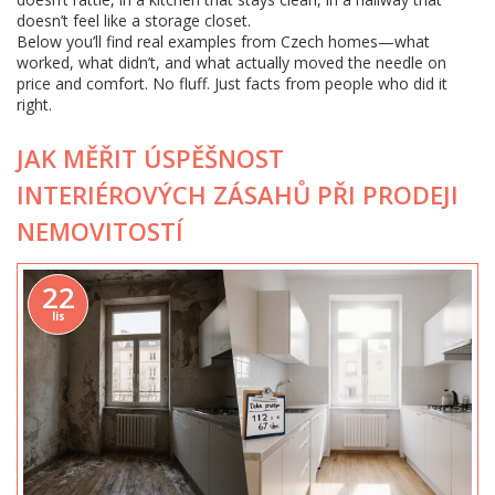
doesn’t feel like a storage closet.
Below you’ll find real examples from Czech homes—what
worked, what didn’t, and what actually moved the needle on
price and comfort. No fluff. Just facts from people who did it
right.
JAK MĚŘIT ÚSPĚŠNOST
INTERIÉROVÝCH ZÁSAHŮ PŘI PRODEJI
NEMOVITOSTÍ
22
lis