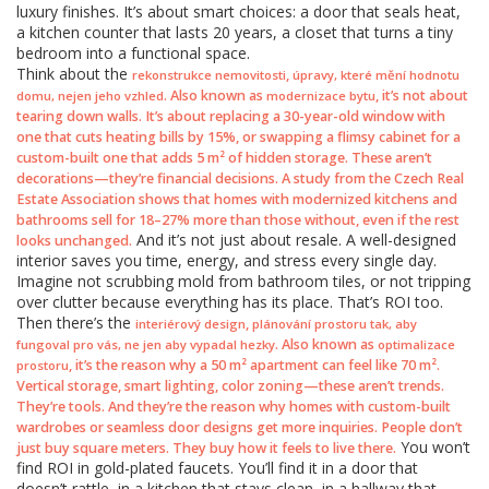
luxury finishes. It’s about smart choices: a door that seals heat,
a kitchen counter that lasts 20 years, a closet that turns a tiny
bedroom into a functional space.
Think about the
,
rekonstrukce nemovitosti
úpravy, které mění hodnotu
. Also known as
, it’s not about
domu, nejen jeho vzhled
modernizace bytu
tearing down walls. It’s about replacing a 30-year-old window with
one that cuts heating bills by 15%, or swapping a flimsy cabinet for a
custom-built one that adds 5 m² of hidden storage. These aren’t
decorations—they’re financial decisions. A study from the Czech Real
Estate Association shows that homes with modernized kitchens and
bathrooms sell for 18–27% more than those without, even if the rest
And it’s not just about resale. A well-designed
looks unchanged.
interior saves you time, energy, and stress every single day.
Imagine not scrubbing mold from bathroom tiles, or not tripping
over clutter because everything has its place. That’s ROI too.
Then there’s the
,
interiérový design
plánování prostoru tak, aby
. Also known as
fungoval pro vás, ne jen aby vypadal hezky
optimalizace
, it’s the reason why a 50 m² apartment can feel like 70 m².
prostoru
Vertical storage, smart lighting, color zoning—these aren’t trends.
They’re tools. And they’re the reason why homes with custom-built
wardrobes or seamless door designs get more inquiries. People don’t
You won’t
just buy square meters. They buy how it feels to live there.
find ROI in gold-plated faucets. You’ll find it in a door that
doesn’t rattle, in a kitchen that stays clean, in a hallway that