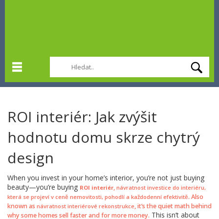
ROI interiér: Jak zvýšit
hodnotu domu skrze chytrý
design
When you invest in your home’s interior, you’re not just buying
beauty—you’re buying
,
ROI interiér
návratnost investice do interiéru,
. Also
která se projeví v ceně nemovitosti, pohodlí a každodenní efektivitě
known as
, it’s the quiet math behind
návratnost interiérové rekonstrukce
This isn’t about
why some homes sell faster and for more money.