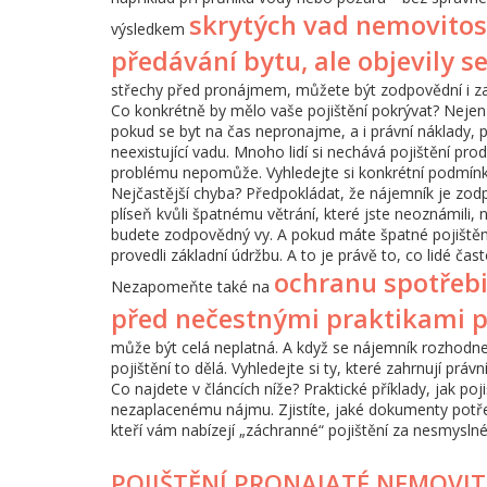
skrytých vad nemovitos
výsledkem
předávání bytu, ale objevily s
střechy před pronájmem, můžete být zodpovědní i za t
Co konkrétně by mělo vaše pojištění pokrývat? Nejen 
pokud se byt na čas nepronajme, a i právní náklady,
neexistující vadu. Mnoho lidí si nechává pojištění prod
problému nepomůže. Vyhledejte si konkrétní podmínk
Nejčastější chyba? Předpokládat, že nájemník je zodp
plíseň kvůli špatnému větrání, které jste neoznámili, 
budete zodpovědný vy. A pokud máte špatné pojištění, 
provedli základní údržbu. A to je právě to, co lidé čas
ochranu spotřebi
Nezapomeňte také na
před nečestnými praktikami 
může být celá neplatná. A když se nájemník rozhodne
pojištění to dělá. Vyhledejte si ty, které zahrnují práv
Co najdete v článcích níže? Praktické příklady, jak po
nezaplacenému nájmu. Zjistíte, jaké dokumenty potře
kteří vám nabízejí „záchranné“ pojištění za nesmyslné 
POJIŠTĚNÍ PRONAJATÉ NEMOVIT