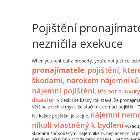
Pojištění pronajímat
nezničila exekuce
When you rent out a property, you’re not just collecti
pronajímatele
pojištění, kte
,
škodami, nárokem nájemníků
nájemní pojištění
, it’s not a lux
disaster.
V Česku se každý rok stává, že pronajímate
Většina z nich si myslí, že stačí mít domácí pojištění. 
nájemní nemo
Ne každé pojištění je stejné.
nikoli vlastněný k bydlení
vyžaduj
škodami způsobenými nájemníkem, neplacením nájm
například při průniku vody nebo požáru—bez správného 