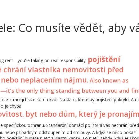
ele: Co musíte vědět, aby v
pojištění
ng rent—you’re taking on real responsibility.
ré chrání vlastníka nemovitosti před
 nebo neplacením nájmu
. Also known as
ury—it’s the only thing standing between you and fin
lé ztrácejí tisíce korun kvůli škodám, které by pojištění pokrylo. A n
To je chyba.
vitost
byt nebo dům, který je pronají
,
e specifickou ochranu. Standardní domácí pojištění vás nechrání před
u nebo případným odstoupením od smlouvy. A když se něco pokazí
pojištění budete platit z vlastní kapsy. To platí i tehdy, když je ško