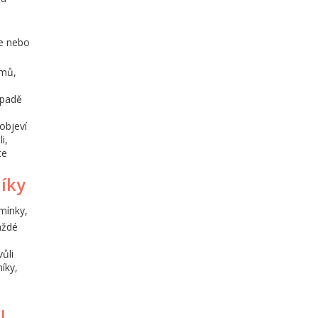
ce nebo
jmů,
ípadě
objeví
i,
te
níky
mínky,
aždé
ůli
íky,
U