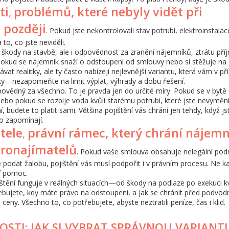
ti
problémů, které nebyly vidět při
,
e později
. Pokud jste nekontrolovali stav potrubí, elektroinstala
o, co jste neviděli.
škody na stavbě, ale i odpovědnost za zranění nájemníků, ztrátu pří
 pokud se nájemník snaží o odstoupení od smlouvy nebo si stěžuje na
ávat realitky, ale ty často nabízejí nejlevnější variantu, která vám v př
y—nezapomeňte na limit výplat, výhrady a dobu řešení.
ovědný za všechno. To je pravda jen do určité míry. Pokud se v bytě 
nebo pokud se rozbije voda kvůli starému potrubí, které jste nevyměnil
budete to platit sami. Většina pojištění vás chrání jen tehdy, když js
to zapomínají.
tele
právní rámec, který chrání nájem
,
pronajímatelů
. Pokud vaše smlouva obsahuje nelegální pod
 podat žalobu, pojištění vás musí podpořit i v právním procesu. Ne k
ní pomoc.
jištění funguje v reálných situacích—od škody na podlaze po exekuci kv
bujete, kdy máte právo na odstoupení, a jak se chránit před podvodn
ceny. Všechno to, co potřebujete, abyste neztratili peníze, čas i klid.
OSTI: JAK SI VYBRAT SPRÁVNOU VARIANT