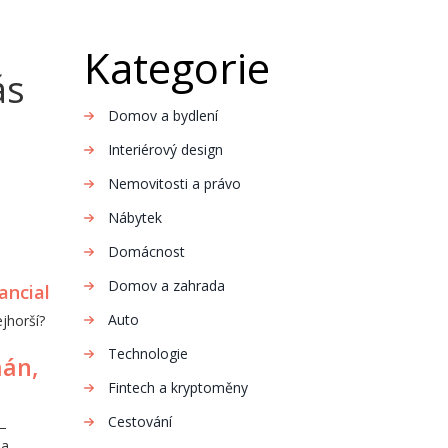
Kategorie
ás
Domov a bydlení
Interiérový design
Nemovitosti a právo
Nábytek
Domácnost
Domov a zahrada
ancial
Auto
ejhorší?
Technologie
mán,
Fintech a kryptoměny
Cestování
—
da