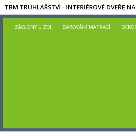
TBM TRUHLÁŘSTVÍ - INTERIÉROVÉ DVEŘE NA
ZÁCLONY U ZDI
DAROVÁNÍ MATRACÍ
DEKOR