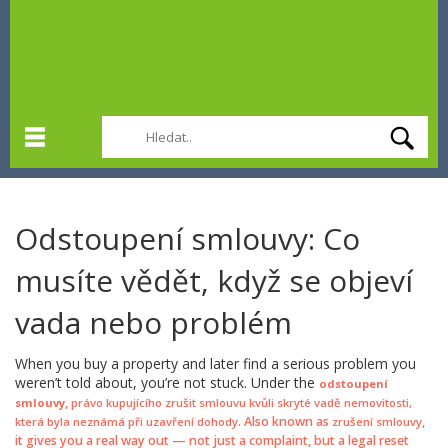
Odstoupení smlouvy: Co
musíte vědět, když se objeví
vada nebo problém
When you buy a property and later find a serious problem you
weren’t told about, you’re not stuck. Under the
odstoupení
,
smlouvy
právo kupujícího zrušit smlouvu kvůli skryté vadě nemovitosti,
. Also known as
,
která byla neznámá při uzavření dohody
zrušení smlouvy
it gives you a real way out — not just a complaint, but a legal reset