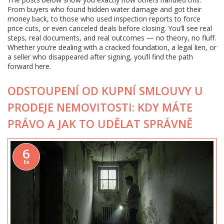
From buyers who found hidden water damage and got their
money back, to those who used inspection reports to force
price cuts, or even canceled deals before closing. You’ll see real
steps, real documents, and real outcomes — no theory, no fluff.
Whether you’re dealing with a cracked foundation, a legal lien, or
a seller who disappeared after signing, you’ll find the path
forward here.
ODSTOUPENÍ OD KUPNÍ SMLOUVY U
PRODEJE NEMOVITOSTI: KDY MÁTE
PRÁVO A JAK TO UDĚLAT SPRÁVNĚ
6
lis