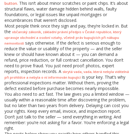
This isn’t about minor scratches or paint chips. It’s about
button.
structural flaws, water damage hidden behind walls, faulty
foundations, or legal issues like unpaid mortgages or
encumbrances that weren’t disclosed.
Most people think once they sign and pay, they’re locked in. But
the
,
občanský zákoník
základní právní předpis v České republice, který
upravuje obchodní a osobní vztahy, včetně práv kupujících při nákupu
says otherwise. If the defect is serious enough to
nemovitostí
reduce the value or usability of the property — and the seller
knew or should have known about it — you can demand a
refund, price reduction, or full contract cancellation. You don’t
need to prove fraud. You just need proof: photos, expert
reports, inspection records. A
,
skrytá vada
vada, která nebyla viditelná
is your key. That’s why
při prohlídce a nebyla o ní informován kupující
professional inspections matter. Without them, proving the
defect existed before purchase becomes nearly impossible.
You also need to act fast. The law gives you a limited window —
usually within a reasonable time after discovering the problem,
but no later than two years from delivery. Delaying can cost you
your rights. Keep every email, invoice, and inspection report.
Don’t just talk to the seller — send everything in writing. And
remember: you’re not asking for a favor. You’re enforcing a legal
right.
The posts below show you exactly how others handled this.