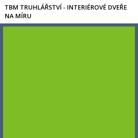
TBM TRUHLÁŘSTVÍ - INTERIÉROVÉ DVEŘE
NA MÍRU