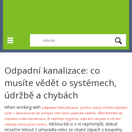
Odpadní kanalizace: co
musíte vědět o systémech,
údržbě a chybách
When working with
,
odpadní kanalizace
systém, který odvádí odpadní
. Also known as
vodu z domácnosti do veřejné sítě nebo septické nádrže
, it
odpadní vodní kanalizace
zajišťuje hygienu, zabrání zácpám a chrání
Většina lidí si o ní nepřemýšlí, dokud
.
základy domu před vodou
nezačne tekout z umyvadla nebo se objeví zápach z koupelny.