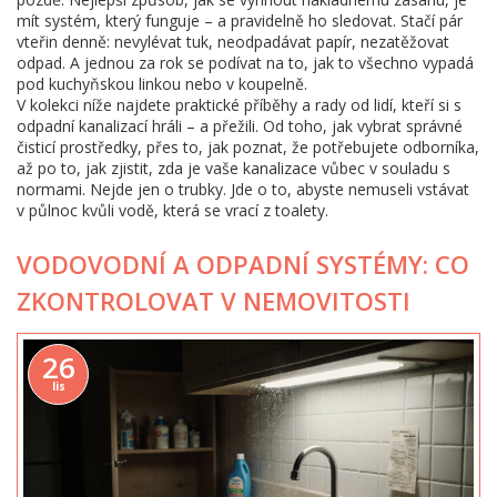
mít systém, který funguje – a pravidelně ho sledovat. Stačí pár
vteřin denně: nevylévat tuk, neodpadávat papír, nezatěžovat
odpad. A jednou za rok se podívat na to, jak to všechno vypadá
pod kuchyňskou linkou nebo v koupelně.
V kolekci níže najdete praktické příběhy a rady od lidí, kteří si s
odpadní kanalizací hráli – a přežili. Od toho, jak vybrat správné
čisticí prostředky, přes to, jak poznat, že potřebujete odborníka,
až po to, jak zjistit, zda je vaše kanalizace vůbec v souladu s
normami. Nejde jen o trubky. Jde o to, abyste nemuseli vstávat
v půlnoc kvůli vodě, která se vrací z toalety.
VODOVODNÍ A ODPADNÍ SYSTÉMY: CO
ZKONTROLOVAT V NEMOVITOSTI
26
lis