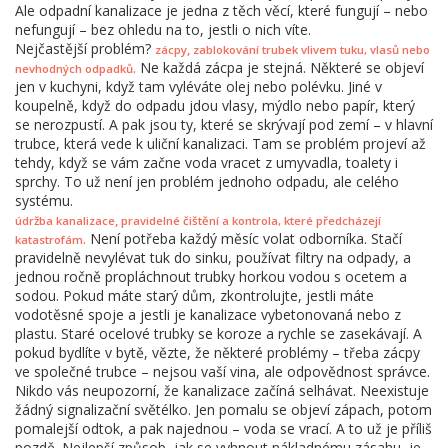
Ale odpadní kanalizace je jedna z těch věcí, které fungují – nebo
nefungují – bez ohledu na to, jestli o nich víte.
Nejčastější problém?
,
zácpy
zablokování trubek vlivem tuku, vlasů nebo
Ne každá zácpa je stejná. Některé se objeví
.
nevhodných odpadků
jen v kuchyni, když tam vyléváte olej nebo polévku. Jiné v
koupelně, když do odpadu jdou vlasy, mýdlo nebo papír, který
se nerozpustí. A pak jsou ty, které se skrývají pod zemí – v hlavní
trubce, která vede k uliční kanalizaci. Tam se problém projeví až
tehdy, když se vám začne voda vracet z umyvadla, toalety i
sprchy. To už není jen problém jednoho odpadu, ale celého
systému.
,
údržba kanalizace
pravidelné čištění a kontrola, které předcházejí
Není potřeba každý měsíc volat odborníka. Stačí
.
katastrofám
pravidelně nevylévat tuk do sinku, používat filtry na odpady, a
jednou ročně propláchnout trubky horkou vodou s ocetem a
sodou. Pokud máte starý dům, zkontrolujte, jestli máte
vodotěsné spoje a jestli je kanalizace vybetonovaná nebo z
plastu. Staré ocelové trubky se koroze a rychle se zasekávají. A
pokud bydlíte v bytě, vězte, že některé problémy – třeba zácpy
ve společné trubce – nejsou vaší vina, ale odpovědnost správce.
Nikdo vás neupozorní, že kanalizace začíná selhávat. Neexistuje
žádný signalizační světélko. Jen pomalu se objeví zápach, potom
pomalejší odtok, a pak najednou – voda se vrací. A to už je příliš
pozdě. Nejlepší způsob, jak se vyhnout nákladnému zásahu, je