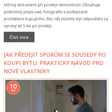
klíčový dokument při prodeji nemovitosti. Obsahuje
podrobný popis vad, fotografie a podepsané
prohlášení kupujícího. Bez něj můžete být odpovědní za
opravy až 5 let po prodeji.
Číst více
JAK PŘEDEJÍT SPORŮM SE SOUSEDY PO
KOUPI BYTU: PRAKTICKÝ NÁVOD PRO
NOVÉ VLASTNÍKY
10
led