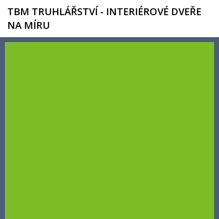
TBM TRUHLÁŘSTVÍ - INTERIÉROVÉ DVEŘE
NA MÍRU