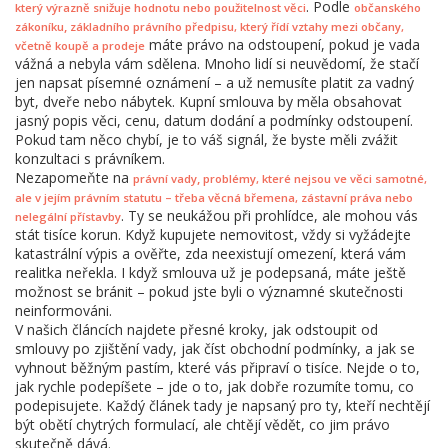
. Podle
který výrazně snižuje hodnotu nebo použitelnost věci
občanského
,
zákoníku
základního právního předpisu, který řídí vztahy mezi občany,
máte právo na odstoupení, pokud je vada
včetně koupě a prodeje
vážná a nebyla vám sdělena. Mnoho lidí si neuvědomí, že stačí
jen napsat písemné oznámení – a už nemusíte platit za vadný
byt, dveře nebo nábytek. Kupní smlouva by měla obsahovat
jasný popis věci, cenu, datum dodání a podmínky odstoupení.
Pokud tam něco chybí, je to váš signál, že byste měli zvážit
konzultaci s právníkem.
Nezapomeňte na
,
právní vady
problémy, které nejsou ve věci samotné,
ale v jejím právním statutu – třeba věcná břemena, zástavní práva nebo
. Ty se neukážou při prohlídce, ale mohou vás
nelegální přístavby
stát tisíce korun. Když kupujete nemovitost, vždy si vyžádejte
katastrální výpis a ověřte, zda neexistují omezení, která vám
realitka neřekla. I když smlouva už je podepsaná, máte ještě
možnost se bránit – pokud jste byli o významné skutečnosti
neinformováni.
V našich článcích najdete přesné kroky, jak odstoupit od
smlouvy po zjištění vady, jak číst obchodní podmínky, a jak se
vyhnout běžným pastím, které vás připraví o tisíce. Nejde o to,
jak rychle podepíšete – jde o to, jak dobře rozumíte tomu, co
podepisujete. Každý článek tady je napsaný pro ty, kteří nechtějí
být obětí chytrých formulací, ale chtějí vědět, co jim právo
skutečně dává.