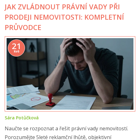
JAK ZVLÁDNOUT PRÁVNÍ VADY PŘI
PRODEJI NEMOVITOSTI: KOMPLETNÍ
PRŮVODCE
21
kvě
Sára Potůčková
Naučte se rozpoznat a řešit právní vady nemovitostí.
Porozumějte 5leté reklamční lhůtě, objektivní