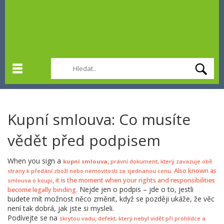
Kupní smlouva: Co musíte
vědět před podpisem
When you sign a
,
kupní smlouva
právní dokument, který zavazuje obě
. Also known as
strany k předání zboží nebo nemovitosti za sjednanou cenu
, it is the moment when your rights and responsibilities
smlouva o koupi
Nejde jen o podpis – jde o to, jestli
become legally binding.
budete mít možnost něco změnit, když se později ukáže, že věc
není tak dobrá, jak jste si mysleli.
Podívejte se na
,
skrytou vadu
defekt, který nebyl vidět při prohlídce a