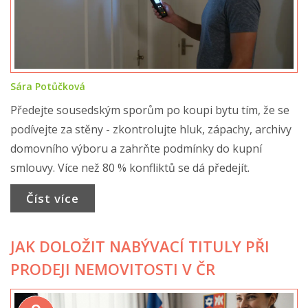
Sára Potůčková
Předejte sousedským sporům po koupi bytu tím, že se
podívejte za stěny - zkontrolujte hluk, zápachy, archivy
domovního výboru a zahrňte podmínky do kupní
smlouvy. Více než 80 % konfliktů se dá předejít.
Číst více
JAK DOLOŽIT NABÝVACÍ TITULY PŘI
PRODEJI NEMOVITOSTI V ČR