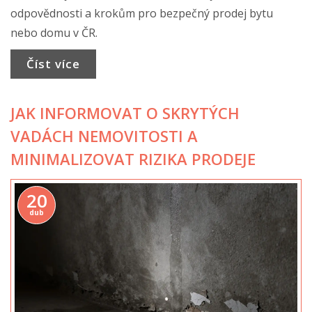
odpovědnosti a krokům pro bezpečný prodej bytu
nebo domu v ČR.
Číst více
JAK INFORMOVAT O SKRYTÝCH
VADÁCH NEMOVITOSTI A
MINIMALIZOVAT RIZIKA PRODEJE
20
dub