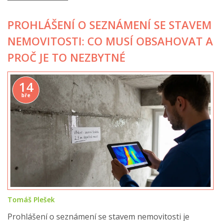
PROHLÁŠENÍ O SEZNÁMENÍ SE STAVEM
NEMOVITOSTI: CO MUSÍ OBSAHOVAT A
PROČ JE TO NEZBYTNÉ
14
bře
Tomáš Plešek
Prohlášení o seznámení se stavem nemovitosti je