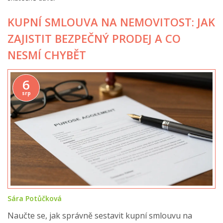
KUPNÍ SMLOUVA NA NEMOVITOST: JAK
ZAJISTIT BEZPEČNÝ PRODEJ A CO
NESMÍ CHYBĚT
6
srp
Sára Potůčková
Naučte se, jak správně sestavit kupní smlouvu na