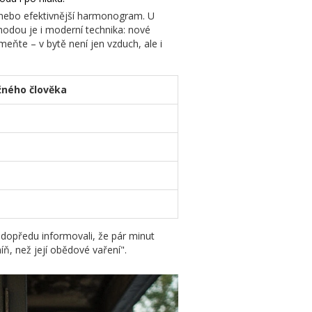
í) nebo efektivnější harmonogram. U
ýhodou je i moderní technika: nové
omeňte – v bytě není jen vzduch, ale i
žného člověka
 dopředu informovali, že pár minut
ň, než její obědové vaření".