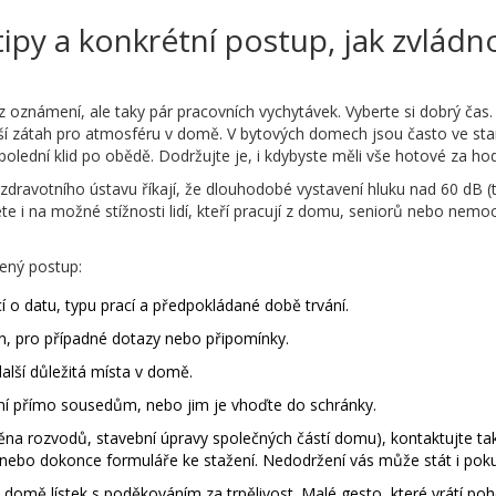
 tipy a konkrétní postup, jak zvlád
 oznámení, ale taky pár pracovních vychytávek. Vyberte si dobrý čas. 
ětší zátah pro atmosféru v domě. V bytových domech jsou často ve st
polední klid po obědě. Dodržujte je, i kdybyste měli vše hotové za hod
o zdravotního ústavu říkají, že dlouhodobé vystavení hluku nad 60 dB (
lete i na možné stížnosti lidí, kteří pracují z domu, seniorů nebo ne
ený postup:
 o datu, typu prací a předpokládané době trvání.
on, pro případné dotazy nebo připomínky.
alší důležitá místa v domě.
í přímo sousedům, nebo jim je vhoďte do schránky.
ěna rozvodů, stavební úpravy společných částí domu), kontaktujte ta
, nebo dokonce formuláře ke stažení. Nedodržení vás může stát i poku
domě lístek s poděkováním za trpělivost. Malé gesto, které vrátí poh