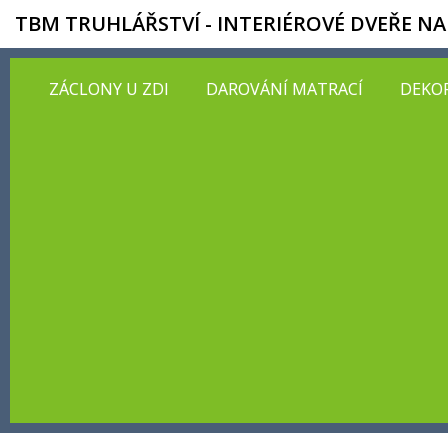
TBM TRUHLÁŘSTVÍ - INTERIÉROVÉ DVEŘE NA
ZÁCLONY U ZDI
DAROVÁNÍ MATRACÍ
DEKOR