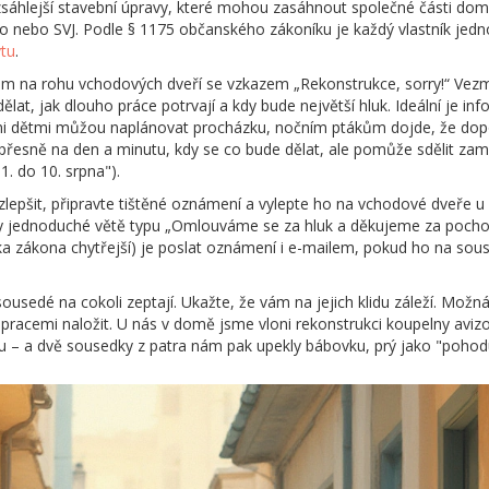
sáhlejší stavební úpravy, které mohou zasáhnout společné části dom
vo nebo SVJ. Podle § 1175 občanského zákoníku je každý vlastník jedn
tu
.
 na rohu vchodových dveří se vzkazem „Rekonstrukce, sorry!“ Vezmět
dělat, jak dlouho práce potrvají a kdy bude největší hluk. Ideální je 
mi dětmi můžou naplánovat procházku, nočním ptákům dojde, že dopo
přesně na den a minutu, kdy se co bude dělat, ale pomůže sdělit zam
1. do 10. srpna").
lepšit, připravte tištěné oznámení a vylepte ho na vchodové dveře u 
díky jednoduché větě typu „Omlouváme se za hluk a děkujeme za poch
iska zákona chytřejší) je poslat oznámení i e-mailem, pokud ho na s
ousedé na cokoli zeptají. Ukažte, že vám na jejich klidu záleží. Možn
 s pracemi naložit. U nás v domě jsme vloni rekonstrukci koupelny avi
nu – a dvě sousedky z patra nám pak upekly bábovku, prý jako "pohodu