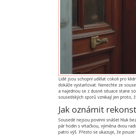
Lidé jsou schopní udělat cokoli pro klid
dokáže vystartovat. Nenechte ze soused
a najednou se z dusné situace stane sou
sousedských sporů vznikají jen proto, ž
Jak oznámit rekons
Sousedé nejsou povinni snášet hluk bez
pár hodin s vrtačkou, výměna dvou radiá
patro výš. Přesto se ukazuje, že pouze