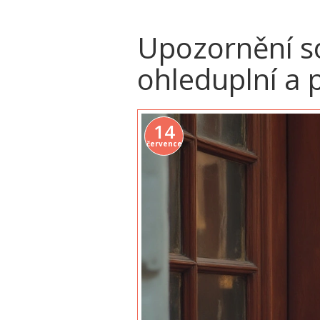
Upozornění so
ohleduplní a 
14
července