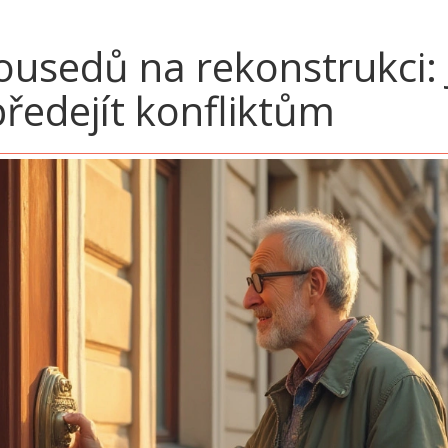
usedů na rekonstrukci: 
předejít konfliktům