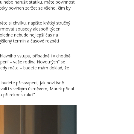
u nebo narušit statiku, máte povinnost
otky povinen zdržet se všeho, čím by
e si chvilku, napište krátký stručný
informovat sousedy alespoň týden
ledne nebude nejlepší čas na
ýšlený termín a časové rozpětí
hlavního vstupu, případně i v chodbě
opení – vaše rodina Novotných“ se
ousedy máte – budete mám doklad, že
á budete překvapeni, jak pozitivně
zovali i s velkým úsměvem, Marek přidal
 při rekonstrukci".