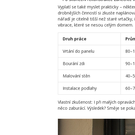
Vyplatí se také myslet prakticky – někt
drobnějších činností si zkuste naplánov
nářadí je citelně tišší než staré vrtačk
vibrace, které se nesou celým domem.
Druh práce
Prům
Vrtání do panelu
80–1
Bourání zdi
90–1
Malování stěn
40–5
Instalace podlahy
60–7
Vlastní zkušenost: I při malých opravá
něco zaburácí. Výsledek? Směje se pokaž