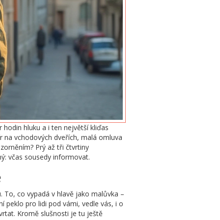
 hodin hluku a i ten největší kliďas
pír na vchodových dveřích, malá omluva
orněním? Prý až tři čtvrtiny
sný: včas sousedy informovat.
ě
u. To, co vypadá v hlavě jako malůvka –
peklo pro lidi pod vámi, vedle vás, i o
tat. Kromě slušnosti je tu ještě