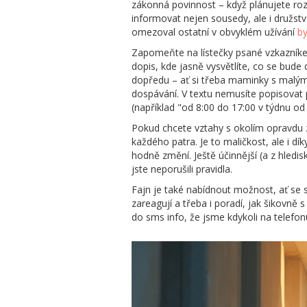
zákonná povinnost – když plánujete roz
informovat nejen sousedy, ale i družst
omezoval ostatní v obvyklém užívání
by
Zapomeňte na lístečky psané vzkazníkem
dopis, kde jasně vysvětlíte, co se bude 
dopředu – ať si třeba maminky s malý
dospávání. V textu nemusíte popisovat 
(například "od 8:00 do 17:00 v týdnu od 
Pokud chcete vztahy s okolím opravdu z
každého patra. Je to maličkost, ale i 
hodně změní. Ještě účinnější (a z hled
jste neporušili pravidla.
Fajn je také nabídnout možnost, ať se s
zareagují a třeba i poradí, jak šikovně
do sms info, že jsme kdykoli na telefo