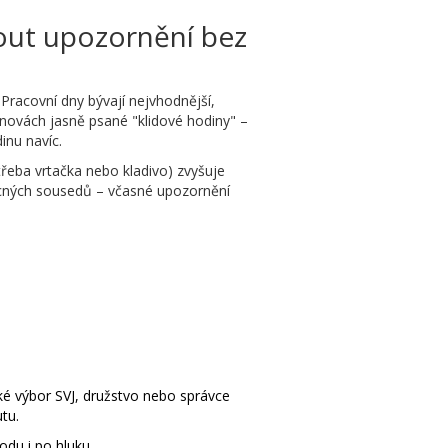
nout upozornění bez
Pracovní dny bývají nejvhodnější,
anovách jasně psané "klidové hodiny" –
inu navíc.
třeba vrtačka nebo kladivo) zvyšuje
mocných sousedů – včasné upozornění
ké výbor SVJ, družstvo nebo správce
tu.
odu i po hluku.