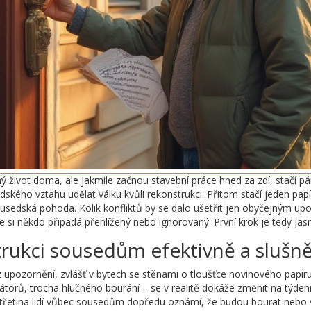
ný život doma, ale jakmile začnou stavební práce hned za zdí, stačí pár
ského vztahu udělat válku kvůli rekonstrukci. Přitom stačí jeden pa
sedská pohoda. Kolik konfliktů by se dalo ušetřit jen obyčejným upoz
e si někdo připadá přehlížený nebo ignorovaný. První krok je tedy ja
trukci sousedům efektivně a slušn
 upozornění, zvlášť v bytech se stěnami o tloušťce novinového papír
torů, trocha hlučného bourání – se v realitě dokáže změnit na týdenní 
 třetina lidí vůbec sousedům dopředu oznámí, že budou bourat nebo vr