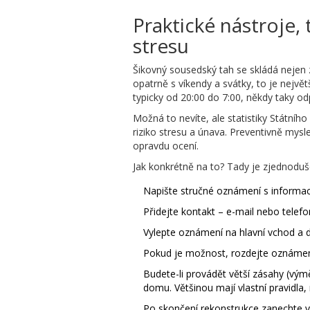
Praktické nástroje,
stresu
Šikovný sousedský tah se skládá nejen z
opatrně s víkendy a svátky, to je nejv
typicky od 20:00 do 7:00, někdy taky od
Možná to nevíte, ale statistiky Státníh
riziko stresu a únava. Preventivně mys
opravdu ocení.
Jak konkrétně na to? Tady je zjednoduš
Napište stručné oznámení s informací
Přidejte kontakt – e-mail nebo telef
Vylepte oznámení na hlavní vchod a d
Pokud je možnost, rozdejte oznámen
Budete-li provádět větší zásahy (vým
domu. Většinou mají vlastní pravidla
Po skončení rekonstrukce zanechte v 