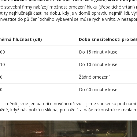
eré stavební firmy nabízejí možnost omezení hluku (třeba tiché vrtán
at ty nejhlučnější části na dobu, kdy je v domě opravdu nejmíň lidí. V
y, investice do půjčení tichého vybavení se může rychle vrátit. A nezap
ěrná hlučnost (dB)
Doba snesitelnosti pro bě
00
Do 15 minut v kuse
10
Do 10 minut v kuse
0
Žádné omezení
0
Do 60 minut v kuse
ch – měnili jsme jen baterii u nového dřezu – jsme sousedku pod námi
dé, když nás potká u sklepa, protože "ta naše rekonstrukce trvala mí