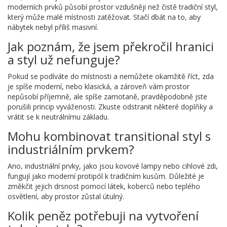
moderních prvků působí prostor vzdušněji než čistě tradiční styl,
který může malé místnosti zatěžovat. Stačí dbát na to, aby
nábytek nebyl příliš masivní.
Jak poznám, že jsem překročil hranici
a styl už nefunguje?
Pokud se podíváte do místnosti a nemůžete okamžitě říct, zda
je spíše moderní, nebo klasická, a zároveň vám prostor
nepůsobí příjemně, ale spíše zamotaně, pravděpodobně jste
porušili princip vyváženosti. Zkuste odstranit některé doplňky a
vrátit se k neutrálnímu základu.
Mohu kombinovat transitional styl s
industriálním prvkem?
Ano, industriální prvky, jako jsou kovové lampy nebo cihlové zdi,
fungují jako moderní protipól k tradičním kusům. Důležité je
změkčit jejich drsnost pomocí látek, koberců nebo teplého
osvětlení, aby prostor zůstal útulný.
Kolik peněz potřebuji na vytvoření