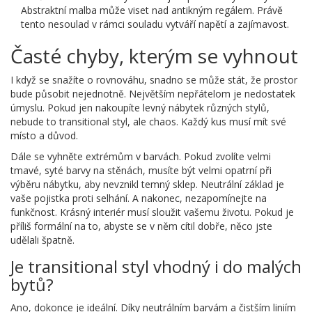
Abstraktní malba může viset nad antikným regálem. Právě
tento nesoulad v rámci souladu vytváří napětí a zajímavost.
Časté chyby, kterým se vyhnout
I když se snažíte o rovnováhu, snadno se může stát, že prostor
bude působit nejednotně. Největším nepřátelom je nedostatek
úmyslu. Pokud jen nakoupíte levný nábytek různých stylů,
nebude to transitional styl, ale chaos. Každý kus musí mít své
místo a důvod.
Dále se vyhněte extrémům v barvách. Pokud zvolíte velmi
tmavé, syté barvy na stěnách, musíte být velmi opatrní při
výběru nábytku, aby nevznikl temný sklep. Neutrální základ je
vaše pojistka proti selhání. A nakonec, nezapomínejte na
funkčnost. Krásný interiér musí sloužit vašemu životu. Pokud je
příliš formální na to, abyste se v něm cítil dobře, něco jste
udělali špatně.
Je transitional styl vhodný i do malých
bytů?
Ano, dokonce je ideální. Díky neutrálním barvám a čistším liniím