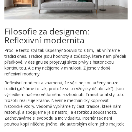
Filosofie za designem:
Reflexivní modernita
Proč je tento styl tak úspěšný? Souvisí to s tím, jak vnímáme
tradici dnes. Tradice jsou hodnoty a způsoby, které nám předali
předkové. V designu se projevují skrze prvky s historickou
kontinuitou. Ale my nežijeme v minulosti. Žijeme v době
reflexivní moderny.
Reflexivní modernita znamená, že věci nejsou určeny pouze
tradicí („děláme to tak, protože se to vždycky dělalo tak“). Jsou
výsledkem našeho vědomého rozhodnutí. Transitional styl tuto
filozofii realizuje krásně. Nevíme mechanicky kopírovat
historické vzory. Vědomě vybíráme ty části tradice, které nám
rezonují, a spojujeme je s nástroji a estetikou současnosti.
Zachováváme si svobodu a individualitu. Interiér tak není
pouhou kopií něčeho jiného, ale autorským dílem jeho majitele.