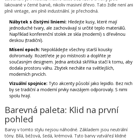
lakované v černé barvě, nikoliv masivní dřevo. Tato židle není ani
plně vintage, ani plně industriální. Je přechodná.
Nábytek s čistými liniemi:
Hledejte kusy, které mají
jednoduché tvary, ale zachovávají si určité teplo materiálů.
Například konferenční stolek ze skla (moderní) s dřevěnou
deskou (tradiční).
Mísení epoch:
Nepokládejte všechny starší kousky
dohromady. Rozetřete je po místnosti a doplňte je
současným designem. Jedna antická skříňka stačí k tomu, aby
dodala prostoru váhu. Zbytek necháte na světlejších,
moderních prvcích.
Vizuální spojnice:
Tyto akcenty působí jako lepidlo. Bez nich
by se tradiční a moderní prvky navzájem odporovaly. S nimi
spolu hrají.
Barevná paleta: Klid na první
pohled
Barvy v tomto stylu nejsou náhodné. Základem jsou neutrální
tóny. Bílá, béžová, šedá, krémová. Tyto barvy vytvářejí klidné