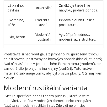
Látka (lno,
Změkčuje tvrdé linie
Univerzální
bavlna)
nábytku, přidává pohodlí.
Skořepina,
Tradiční /
Přidává hloubku, lesk a
kůže
Luxusní
pocit luxusu.
Moderní /
Vytváří průhlednost,
Sklo, beton
Industriální
moderní ráz a strukturu.
Představte si například gauš z jemného lnu (přirozený, trochu
hrubší povrch) postavený na kovových nohách (hladký, studený).
Nad ním visí obraz v jednoduchém černém rámu (moderní), ale
samotné dílo je olejomalina krajiny (tradiční). Toto vrstvení
materiálů zabraňuje tomu, aby byl prostor plochý. Oči mají kam
bloudit.
Moderní rustikální varianta
Existuje specifická odnož tohoto přístupu, která je velmi
populární, zejména v rodinných domech nebo chalupách.
Nazývá se moderní rustikální styl. Zde vidíme principy