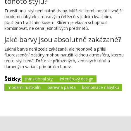
tohoto stylu?
Transitional styl není nutně drahý. Můžete kombinovat levnější
moderní nábytek z masových řetězců s jedním kvalitním,
použitým tradičním kusem. Klíčem je vkus a schopnost
kombinovat, ne cena jednotlivých předmětů.
Jaké barvy jsou absolutně zakázané?
Žádná barva není zcela zakázaná, ale neonové a příliš
fluorescenční odstíny mohou narušit klidnou atmosféru, kterou
tento styl hledá. Držte se přirozených, zemských tónů a
tlumených variant primárních barev.
Štítky:
transitional styl
interiérový design
moderní rustikální
barevná paleta
kombinace nábytku