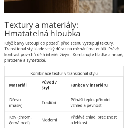
Textury a materiály:
Hmatatelná hloubka
Když barvy ustoupí do pozadí, před scénu vystupují textury.
Transitional styl klade velký důraz na míchání materiálů. Právě
kontrast povrchů dělá interiér živým. Kombinujte hladké a hrubé,
přirozené a syntetické.
Kombinace textur v transitional stylu
Původ /
Materiál
Funkce v interiéru
Styl
Dřevo
Přináší teplo, přírodní
Tradiční
(masiv)
vzhled a pevnost.
Kov (chrom,
Přidává chlad, preciznost
Moderní
černá ocel)
a lehkost.