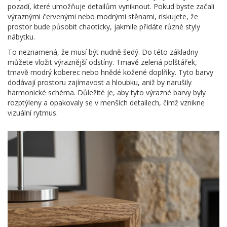
pozadí, které umožňuje detailům vyniknout. Pokud byste začali
výraznými červenými nebo modrými stěnami, riskujete, že
prostor bude působit chaoticky, jakmile přidáte různé styly
nábytku.
To neznamená, že musí být nudně šedý. Do této základny
můžete vložit výraznější odstíny. Tmavě zelená polštářek,
tmavě modrý koberec nebo hnědé kožené doplňky. Tyto barvy
dodávají prostoru zajímavost a hloubku, aniž by narušily
harmonické schéma. Důležité je, aby tyto výrazné barvy byly
rozptýleny a opakovaly se v menších detailech, čímž vznikne
vizuální rytmus.