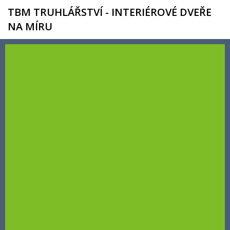
TBM TRUHLÁŘSTVÍ - INTERIÉROVÉ DVEŘE
NA MÍRU