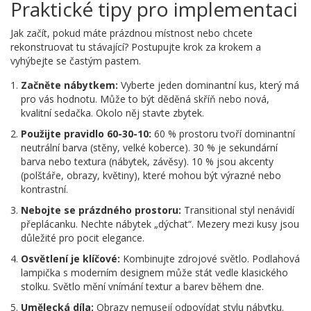
Praktické tipy pro implementaci
Jak začít, pokud máte prázdnou místnost nebo chcete
rekonstruovat tu stávající? Postupujte krok za krokem a
vyhýbejte se častým pastem.
Začněte nábytkem:
Vyberte jeden dominantní kus, který má
pro vás hodnotu. Může to být děděná skříň nebo nová,
kvalitní sedačka. Okolo něj stavte zbytek.
Použijte pravidlo 60-30-10:
60 % prostoru tvoří dominantní
neutrální barva (stěny, velké koberce). 30 % je sekundární
barva nebo textura (nábytek, závěsy). 10 % jsou akcenty
(polštáře, obrazy, květiny), které mohou být výrazné nebo
kontrastní.
Nebojte se prázdného prostoru:
Transitional styl nenávidí
přeplácanku. Nechte nábytek „dýchat“. Mezery mezi kusy jsou
důležité pro pocit elegance.
Osvětlení je klíčové:
Kombinujte zdrojové světlo. Podlahová
lampička s moderním designem může stát vedle klasického
stolku. Světlo mění vnímání textur a barev během dne.
Umělecká díla:
Obrazy nemusejí odpovídat stylu nábytku.