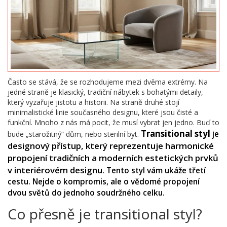
Často se stává, že se rozhodujeme mezi dvěma extrémy. Na
jedné straně je klasický, tradiční nábytek s bohatými detaily,
který vyzařuje jistotu a historii. Na straně druhé stojí
minimalistické linie současného designu, které jsou čisté a
funkční. Mnoho z nás má pocit, že musí vybrat jen jedno. Buď to
Transitional styl
je
bude „starožitný“ dům, nebo sterilní byt.
designový přístup, který reprezentuje harmonické
propojení tradičních a moderních estetických prvků
v interiérovém designu
. Tento styl vám ukáže třetí
cestu. Nejde o kompromis, ale o vědomé propojení
dvou světů do jednoho soudržného celku.
Co přesně je transitional styl?