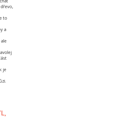
echat
 dřevo,
e to
by a
 ale
avolej
část
k je
zi.
M
L,