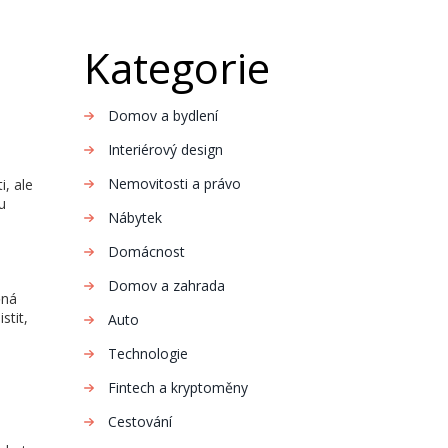
Kategorie
Domov a bydlení
Interiérový design
Nemovitosti a právo
i, ale
u
Nábytek
Domácnost
Domov a zahrada
ěná
stit,
Auto
Technologie
u
Fintech a kryptoměny
Cestování