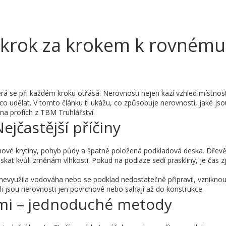
 krok za krokem k rovnému
erá se při každém kroku otřásá. Nerovnosti nejen kazí vzhled místnost
o udělat. V tomto článku ti ukážu, co způsobuje nerovnosti, jaké jso
 na profích z TBM Truhlářství.
jčastější příčiny
ahové krytiny, pohyb půdy a špatně položená podkladová deska. Dřev
at kvůli změnám vlhkosti. Pokud na podlaze sedí praskliny, je čas zji
e nevyužila vodováha nebo se podklad nedostatečně připravil, vznikno
estli jsou nerovnosti jen povrchové nebo sahají až do konstrukce.
ami – jednoduché metody