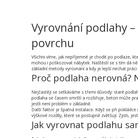
Vyrovnání podlahy –
povrchu
Všichni víme, jak nepříjemné je chodit po podlaze, kt
mohou i poškozovat nábytek. Naštěstí se s tím dá něc
základní metody vyrovnání a kdy je lepší nechat práci
Proč podlaha nerovná? Ne
Nejčastěji se setkáváme s třemi důvody: staré podl
podlaha se časem smrští a rozšiřuje, beton může prask
jestli není problém v základně.
Další faktor je špatná instalace. Když se při pokládc
výškové rozdíly, které se postupně zvětšují. Zjisti, j
Jak vyrovnat podlahu s