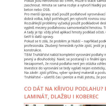
Pokud jsou nerovnosti do 5 mm, může ti stačit samon
zaschnout. Hmota se sama rozlije a vytvoří hladký pov
beton nebo OSB.
Pro menší úpravy stačí použít podlahové vyrovnávací 
dobrá volba, když potřebuješ jen vytvořit rovnou os
Rozsáhlejší problémy vyžadují použít podkladové desk
vyplníš mezery podlahovou samonivelační hmotou. Tím
A tady je tip: vždy před aplikací hmoty podklad očisti
šetří ti další opravy.
Pokud se ti zdá, že problém je hlubší – například pod
profesionála. Zkušený řemeslník rychle zjistí, jestli
konstrukce.
TBM Truhlářství nabízí kompletní vyrovnání podlahy na
pevný a dlouhodobý. Navíc se postarají i o finální úpr
Nezapomeň, že rovná podlaha není jen otázka vzhledu
Investice do vyrovnání se tedy vyplatí nejen esteticky, 
Na závěr: zjisti příčinu, vyber správný materiál a pos
Truhlářství – ušetříš čas i peníze a máš jistotu, že po
CO DÁT NA KŘIVOU PODLAHU? P
LAMINÁT, DLAŽBU I KOBEREC