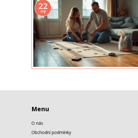
22
srp
Menu
O nás
Obchodní podmínky