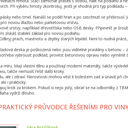
ivelační hmota. Stačí zamíchat prášek s vodou, nalít na podlahu a n
rch. Při výběru hmoty zkontroluj, jestli je vhodná pro typ podkladu –
pásky nebo tmel. Nanáší se podél hran a po zaschnutí se přebrousí. J
u pro novou dlažbu nebo parketovou vrstvu.
ové vrstvy, například dřevotříska nebo OSB desky. Připevníš je šrou
 získáš stabilní základ pro novou podlahu.
. Odkryj prach, mastnotu a zbytky starých lepidel. Není to nudná práce,
kladová deska je poškozená nebo jsou viditelné praskliny v betonu – z
 je potřeba vybrousit podklad, provést betonovou opravu nebo vyměnit 
 míru. Mají vlastní dílnu a používají moderní materiály, takže výslede
avu, takže nemusíš řešit další kroky.
, ale i zdraví. Nerovnosti mohou vést k bolestem zad a únavě při chů
ale i prakticky.
tupuj krok za krokem. Pokud si nejsi jistý, obrať se na odborníky z TB
dlaha vydrží dlouho.
RAKTICKÝ PRŮVODCE ŘEŠENÍMI PRO VINY
Sára Potůčková