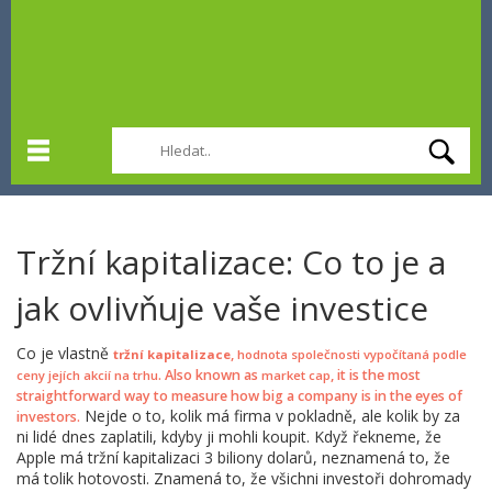
Tržní kapitalizace: Co to je a
jak ovlivňuje vaše investice
Co je vlastně
,
tržní kapitalizace
hodnota společnosti vypočítaná podle
. Also known as
, it is the most
ceny jejích akcií na trhu
market cap
straightforward way to measure how big a company is in the eyes of
Nejde o to, kolik má firma v pokladně, ale kolik by za
investors.
ni lidé dnes zaplatili, kdyby ji mohli koupit. Když řekneme, že
Apple má tržní kapitalizaci 3 biliony dolarů, neznamená to, že
má tolik hotovosti. Znamená to, že všichni investoři dohromady