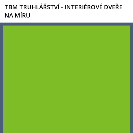
TBM TRUHLÁŘSTVÍ - INTERIÉROVÉ DVEŘE
NA MÍRU