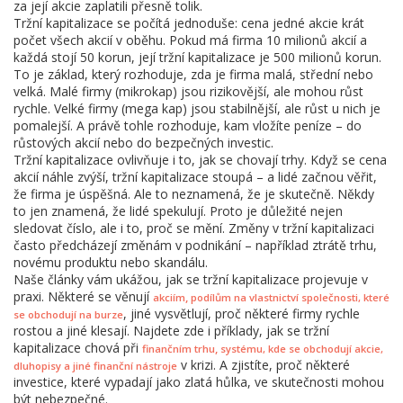
za její akcie zaplatili přesně tolik.
Tržní kapitalizace se počítá jednoduše: cena jedné akcie krát
počet všech akcií v oběhu. Pokud má firma 10 milionů akcií a
každá stojí 50 korun, její tržní kapitalizace je 500 milionů korun.
To je základ, který rozhoduje, zda je firma malá, střední nebo
velká. Malé firmy (mikrokap) jsou rizikovější, ale mohou růst
rychle. Velké firmy (mega kap) jsou stabilnější, ale růst u nich je
pomalejší. A právě tohle rozhoduje, kam vložíte peníze – do
růstových akcií nebo do bezpečných investic.
Tržní kapitalizace ovlivňuje i to, jak se chovají trhy. Když se cena
akcií náhle zvýší, tržní kapitalizace stoupá – a lidé začnou věřit,
že firma je úspěšná. Ale to neznamená, že je skutečně. Někdy
to jen znamená, že lidé spekulují. Proto je důležité nejen
sledovat číslo, ale i to, proč se mění. Změny v tržní kapitalizaci
často předcházejí změnám v podnikání – například ztrátě trhu,
novému produktu nebo skandálu.
Naše články vám ukážou, jak se tržní kapitalizace projevuje v
praxi. Některé se věnují
,
akciím
podílům na vlastnictví společnosti, které
, jiné vysvětlují, proč některé firmy rychle
se obchodují na burze
rostou a jiné klesají. Najdete zde i příklady, jak se tržní
kapitalizace chová při
,
finančním trhu
systému, kde se obchodují akcie,
v krizi. A zjistíte, proč některé
dluhopisy a jiné finanční nástroje
investice, které vypadají jako zlatá hůlka, ve skutečnosti mohou
být nebezpečné.