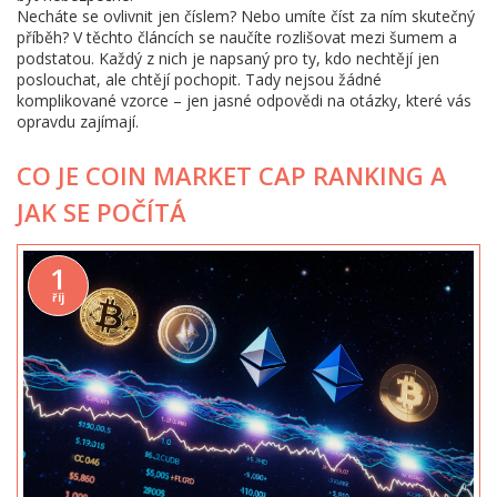
Necháte se ovlivnit jen číslem? Nebo umíte číst za ním skutečný
příběh? V těchto článcích se naučíte rozlišovat mezi šumem a
podstatou. Každý z nich je napsaný pro ty, kdo nechtějí jen
poslouchat, ale chtějí pochopit. Tady nejsou žádné
komplikované vzorce – jen jasné odpovědi na otázky, které vás
opravdu zajímají.
CO JE COIN MARKET CAP RANKING A
JAK SE POČÍTÁ
1
říj