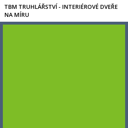
TBM TRUHLÁŘSTVÍ - INTERIÉROVÉ DVEŘE
NA MÍRU