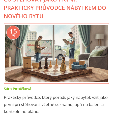
PRAKTICKÝ PRŮVODCE NÁBYTKEM DO
NOVÉHO BYTU
15
říj
Sára Potůčková
Praktický průvodce, který poradí, jaký nábytek vzít jako
první při stěhování, včetně seznamu, tipů na balení a
kontrolního plánu.