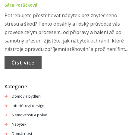
Sára Potůčková
Potřebujete přestěhovat nábytek bez zbytečného
stresu a škod? Tento obsáhlý a lidský průvodce vás
provede celým procesem, od přípravy a balení až po
samotný přesun. Zjistěte, jak nábytek ochránit, které
nástroje opravdu zpříjemní stěhování a proč není finta
sousedovy stoličky vždy nejlepší. Čekají vás rady, které
Číst více
se hodí i při nečekaných komplikacích.
Kategorie
Domov a bydlení
Interiérový design
Nemovitosti a právo
Nábytek
Domácnost