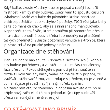
Když balíte, zkuste všechny krabice popsat a raději i označit
místnost, kam by měly putovat. Ušetří vám to spoustu času při
vybalování. Malé věci balte do původních krabic, například
elektrospotřebiče nebo kuchyňské potřeby. Těžší věci jako knihy
balte do menších krabic, aby se s nimi snadno manipulovalo.
Nepodceňujte také věci, které pomůžou při samotném přesunu
– rukavice, pohodlná obuv a třeba i pomocníky na přenášení
těžkých předmětů. Zvláštní pozornost věnujte elektronice, která
je často citlivá na prudké pohyby a nárazy.
Organizace dne stěhování
Den D si dobře naplánujte. Připravte si seznam úkolů, koho a
kdy budete potřebovat, a zajistěte dostatek času na všechny
fáze přesunu. Pokud stěhujete s pomocí přátel, snažte se
rozdělit úkoly tak, aby každý věděl, co má dělat. V případě, že
využíváte stěhovací firmu, zkontrolujte si předem, co je v ceně a
co ne, abyste předešli nepříjemným překvapením.
Na závěr myslete, že stěhování je dočasná aktivita a že po ní
přijde nový začátek. S těmito jednoduchými tipy bude váš
přesun snadnější a méně stresující.
CO STĚHOVAT JAKO PRVNÍ?