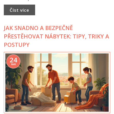
Číst více
JAK SNADNO A BEZPEČNĚ
PŘESTĚHOVAT NÁBYTEK: TIPY, TRIKY A
POSTUPY
24
kvě