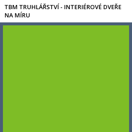
TBM TRUHLÁŘSTVÍ - INTERIÉROVÉ DVEŘE
NA MÍRU