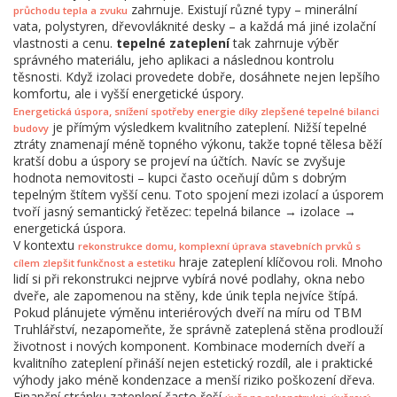
zahrnuje. Existují různé typy – minerální
průchodu tepla a zvuku
vata, polystyren, dřevovláknité desky – a každá má jiné izolační
vlastnosti a cenu.
tepelné zateplení
tak zahrnuje výběr
správného materiálu, jeho aplikaci a následnou kontrolu
těsnosti. Když izolaci provedete dobře, dosáhnete nejen lepšího
komfortu, ale i vyšší energetické úspory.
,
Energetická úspora
snížení spotřeby energie díky zlepšené tepelné bilanci
je přímým výsledkem kvalitního zateplení. Nižší tepelné
budovy
ztráty znamenají méně topného výkonu, takže topné tělesa běží
kratší dobu a úspory se projeví na účtích. Navíc se zvyšuje
hodnota nemovitosti – kupci často oceňují dům s dobrým
tepelným štítem vyšší cenu. Toto spojení mezi izolací a úsporem
tvoří jasný semantický řetězec: tepelná bilance → izolace →
energetická úspora.
V kontextu
,
rekonstrukce domu
komplexní úprava stavebních prvků s
hraje zateplení klíčovou roli. Mnoho
cílem zlepšit funkčnost a estetiku
lidí si při rekonstrukci nejprve vybírá nové podlahy, okna nebo
dveře, ale zapomenou na stěny, kde únik tepla nejvíce štípá.
Pokud plánujete výměnu interiérových dveří na míru od TBM
Truhlářství, nezapomeňte, že správně zateplená stěna prodlouží
životnost i nových komponent. Kombinace moderních dveří a
kvalitního zateplení přináší nejen estetický rozdíl, ale i praktické
výhody jako méně kondenzace a menší riziko poškození dřeva.
Finanční stránku zateplení často řeší