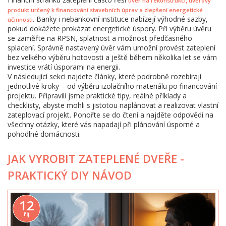
,
úvěr na rekonstrukci
úvěrový
produkt určený k financování stavebních úprav a zlepšení energetické
. Banky i nebankovní instituce nabízejí výhodné sazby,
účinnosti
pokud dokážete prokázat energetické úspory. Při výběru úvěru
se zaměřte na RPSN, splatnost a možnost předčasného
splacení. Správně nastavený úvěr vám umožní provést zateplení
bez velkého výběru hotovosti a ještě během několika let se vám
investice vrátí úsporami na energii.
V následující sekci najdete články, které podrobně rozebírají
jednotlivé kroky – od výběru izolačního materiálu po financování
projektu. Připravili jsme praktické tipy, reálné příklady a
checklisty, abyste mohli s jistotou naplánovat a realizovat vlastní
zateplovací projekt. Ponořte se do čtení a najděte odpovědi na
všechny otázky, které vás napadají při plánování úsporné a
pohodlné domácnosti.
JAK VYROBIT ZATEPLENÉ DVEŘE -
PRAKTICKÝ DIY NÁVOD
12
říj