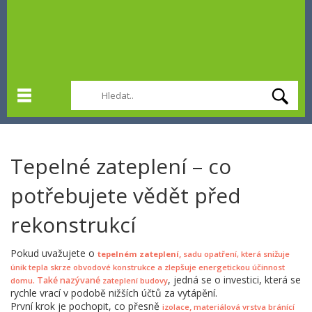
Tepelné zateplení – co
potřebujete vědět před
rekonstrukcí
Pokud uvažujete o
,
tepelném zateplení
sadu opatření, která snižuje
únik tepla skrze obvodové konstrukce a zlepšuje energetickou účinnost
, jedná se o investici, která se
. Také nazývané
domu
zateplení budovy
rychle vrací v podobě nižších účtů za vytápění.
První krok je pochopit, co přesně
,
izolace
materiálová vrstva bránící