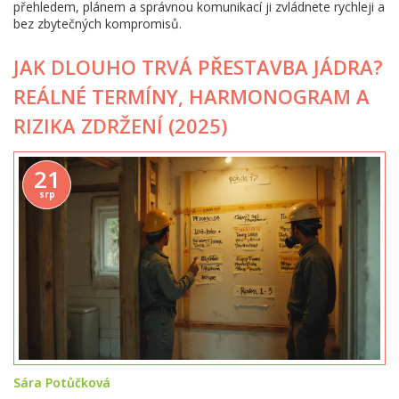
přehledem, plánem a správnou komunikací ji zvládnete rychleji a
bez zbytečných kompromisů.
JAK DLOUHO TRVÁ PŘESTAVBA JÁDRA?
REÁLNÉ TERMÍNY, HARMONOGRAM A
RIZIKA ZDRŽENÍ (2025)
21
srp
Sára Potůčková