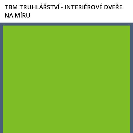
TBM TRUHLÁŘSTVÍ - INTERIÉROVÉ DVEŘE
NA MÍRU