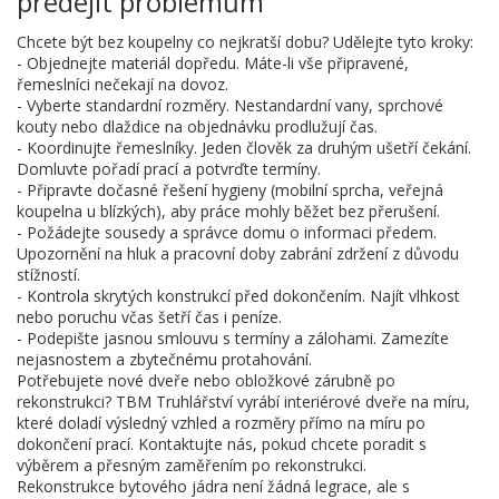
předejít problémům
Chcete být bez koupelny co nejkratší dobu? Udělejte tyto kroky:
- Objednejte materiál dopředu. Máte-li vše připravené,
řemeslníci nečekají na dovoz.
- Vyberte standardní rozměry. Nestandardní vany, sprchové
kouty nebo dlaždice na objednávku prodlužují čas.
- Koordinujte řemeslníky. Jeden člověk za druhým ušetří čekání.
Domluvte pořadí prací a potvrďte termíny.
- Připravte dočasné řešení hygieny (mobilní sprcha, veřejná
koupelna u blízkých), aby práce mohly běžet bez přerušení.
- Požádejte sousedy a správce domu o informaci předem.
Upozornění na hluk a pracovní doby zabrání zdržení z důvodu
stížností.
- Kontrola skrytých konstrukcí před dokončením. Najít vlhkost
nebo poruchu včas šetří čas i peníze.
- Podepište jasnou smlouvu s termíny a zálohami. Zamezíte
nejasnostem a zbytečnému protahování.
Potřebujete nové dveře nebo obložkové zárubně po
rekonstrukci? TBM Truhlářství vyrábí interiérové dveře na míru,
které doladí výsledný vzhled a rozměry přímo na míru po
dokončení prací. Kontaktujte nás, pokud chcete poradit s
výběrem a přesným zaměřením po rekonstrukci.
Rekonstrukce bytového jádra není žádná legrace, ale s