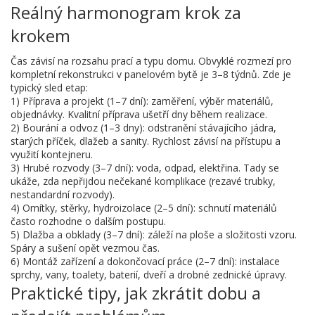
Reálný harmonogram krok za
krokem
Čas závisí na rozsahu prací a typu domu. Obvyklé rozmezí pro
kompletní rekonstrukci v panelovém bytě je 3–8 týdnů. Zde je
typický sled etap:
1) Příprava a projekt (1–7 dní): zaměření, výběr materiálů,
objednávky. Kvalitní příprava ušetří dny během realizace.
2) Bourání a odvoz (1–3 dny): odstranění stávajícího jádra,
starých příček, dlažeb a sanity. Rychlost závisí na přístupu a
využití kontejneru.
3) Hrubé rozvody (3–7 dní): voda, odpad, elektřina. Tady se
ukáže, zda nepřijdou nečekané komplikace (rezavé trubky,
nestandardní rozvody).
4) Omítky, stěrky, hydroizolace (2–5 dní): schnutí materiálů
často rozhodne o dalším postupu.
5) Dlažba a obklady (3–7 dní): záleží na ploše a složitosti vzoru.
Spáry a sušení opět vezmou čas.
6) Montáž zařízení a dokončovací práce (2–7 dní): instalace
sprchy, vany, toalety, baterií, dveří a drobné zednické úpravy.
Praktické tipy, jak zkrátit dobu a