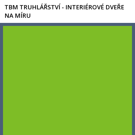
TBM TRUHLÁŘSTVÍ - INTERIÉROVÉ DVEŘE
NA MÍRU