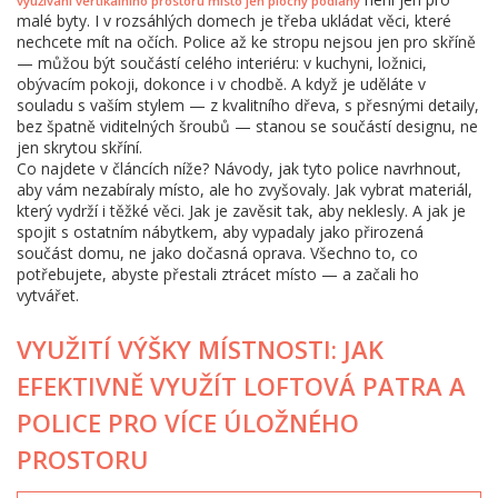
využívání vertikálního prostoru místo jen plochy podlahy
malé byty. I v rozsáhlých domech je třeba ukládat věci, které
nechcete mít na očích. Police až ke stropu nejsou jen pro skříně
— můžou být součástí celého interiéru: v kuchyni, ložnici,
obývacím pokoji, dokonce i v chodbě. A když je uděláte v
souladu s vaším stylem — z kvalitního dřeva, s přesnými detaily,
bez špatně viditelných šroubů — stanou se součástí designu, ne
jen skrytou skříní.
Co najdete v článcích níže? Návody, jak tyto police navrhnout,
aby vám nezabíraly místo, ale ho zvyšovaly. Jak vybrat materiál,
který vydrží i těžké věci. Jak je zavěsit tak, aby neklesly. A jak je
spojit s ostatním nábytkem, aby vypadaly jako přirozená
součást domu, ne jako dočasná oprava. Všechno to, co
potřebujete, abyste přestali ztrácet místo — a začali ho
vytvářet.
VYUŽITÍ VÝŠKY MÍSTNOSTI: JAK
EFEKTIVNĚ VYUŽÍT LOFTOVÁ PATRA A
POLICE PRO VÍCE ÚLOŽNÉHO
PROSTORU