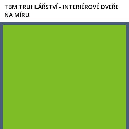
TBM TRUHLÁŘSTVÍ - INTERIÉROVÉ DVEŘE
NA MÍRU