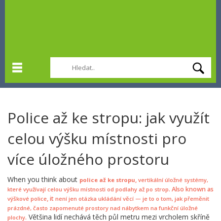
Police až ke stropu: jak využít
celou výšku místnosti pro
více úložného prostoru
When you think about
,
police až ke stropu
vertikální úložné systémy,
. Also known as
které využívají celou výšku místnosti od podlahy až po strop
, it
výškové police
není jen otázka ukládání věcí — je to o tom, jak přeměnit
prázdné, často zapomenuté prostory nad nábytkem na funkční úložné
Většina lidí nechává těch půl metru mezi vrcholem skříně
.
plochy