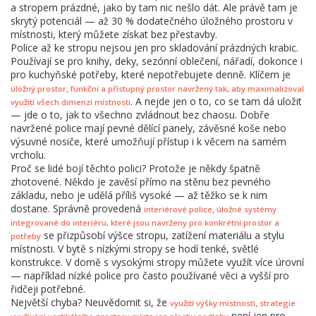
a stropem prázdné, jako by tam nic nešlo dát. Ale právě tam je
skrytý potenciál — až 30 % dodatečného úložného prostoru v
místnosti, který můžete získat bez přestavby.
Police až ke stropu nejsou jen pro skladování prázdných krabic.
Používají se pro knihy, deky, sezónní oblečení, nářadí, dokonce i
pro kuchyňské potřeby, které nepotřebujete denně. Klíčem je
,
úložný prostor
funkční a přístupný prostor navržený tak, aby maximalizoval
. A nejde jen o to, co se tam dá uložit
využití všech dimenzí místnosti
— jde o to, jak to všechno zvládnout bez chaosu. Dobře
navržené police mají pevné dělící panely, závěsné koše nebo
výsuvné nosiče, které umožňují přístup i k věcem na samém
vrcholu.
Proč se lidé bojí těchto polici? Protože je někdy špatně
zhotovené. Někdo je zavěsí přímo na stěnu bez pevného
základu, nebo je udělá příliš vysoké — až těžko se k nim
dostane. Správně provedená
,
interiérové police
úložné systémy
integrované do interiéru, které jsou navrženy pro konkrétní prostor a
se přizpůsobí výšce stropu, zatížení materiálu a stylu
potřeby
místnosti. V bytě s nízkými stropy se hodí tenké, světlé
konstrukce. V domě s vysokými stropy můžete využít více úrovní
— například nízké police pro často používané věci a vyšší pro
řidčeji potřebné.
Největší chyba? Neuvědomit si, že
,
využití výšky místnosti
strategie
není jen pro