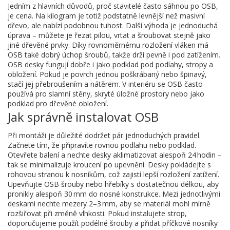
Jedním z hlavních důvodů, proč stavitelé často sáhnou po OSB,
je cena. Na kilogram je totiž podstatně levnější než masivní
dřevo, ale nabízí podobnou tuhost. Další výhoda je jednoduchá
úprava – můžete je řezat pilou, vrtat a šroubovat stejně jako
jiné dřevěné prvky. Díky rovnoměrnému rozložení vláken má
OSB také dobrý úchop šroubů, takže drží pevně i pod zatížením.
OSB desky fungují dobře i jako podklad pod podlahy, stropy a
obložení. Pokud je povrch jednou poškrábaný nebo špinavý,
stačí jej přebroušením a nátěrem. V interiéru se OSB často
používá pro slamní stěny, skryté úložné prostory nebo jako
podklad pro dřevěné obložení.
Jak správně instalovat OSB
Při montáži je důležité dodržet pár jednoduchých pravidel.
Začnete tím, že připravíte rovnou podlahu nebo podklad.
Otevřete balení a nechte desky aklimatizovat alespoň 24 hodin –
tak se minimalizuje kroucení po upevnění. Desky pokládejte s
rohovou stranou k nosníkům, což zajistí lepší rozložení zatížení.
Upevňujte OSB šrouby nebo hřebíky s dostatečnou délkou, aby
pronikly alespoň 30 mm do nosné konstrukce. Mezi jednotlivými
deskami nechte mezery 2–3 mm, aby se materiál mohl mírně
rozšiřovat při změně vlhkosti. Pokud instalujete strop,
doporučujeme použít podélné šrouby a přidat příčkové nosníky