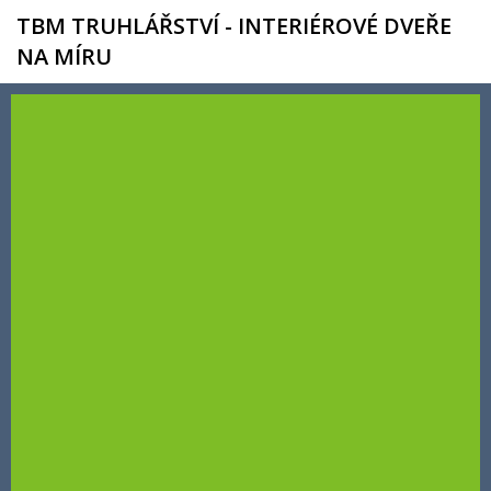
TBM TRUHLÁŘSTVÍ - INTERIÉROVÉ DVEŘE
NA MÍRU