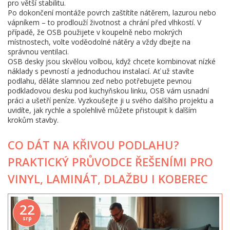
pro větší stabilitu.
Po dokončení montáže povrch zaštítíte nátěrem, lazurou nebo
vápníkem – to prodlouží životnost a chrání před vlhkostí. V
případě, že OSB použijete v koupelně nebo mokrých
místnostech, volte voděodolné nátěry a vždy dbejte na
správnou ventilaci.
OSB desky jsou skvělou volbou, když chcete kombinovat nízké
náklady s pevností a jednoduchou instalací. Ať už stavíte
podlahu, děláte slamnou zeď nebo potřebujete pevnou
podkladovou desku pod kuchyňskou linku, OSB vám usnadní
práci a ušetří peníze. Vyzkoušejte ji u svého dalšího projektu a
uvidíte, jak rychle a spolehlivě můžete přistoupit k dalším
krokům stavby.
CO DÁT NA KŘIVOU PODLAHU?
PRAKTICKÝ PRŮVODCE ŘEŠENÍMI PRO
VINYL, LAMINÁT, DLAŽBU I KOBEREC
22
srp