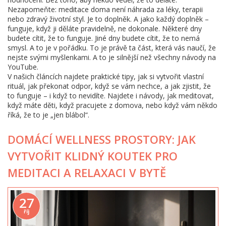
Nezapomeňte: meditace doma není náhrada za léky, terapii
nebo zdravý životní styl. Je to doplněk. A jako každý doplněk –
funguje, když ji děláte pravidelně, ne dokonale. Některé dny
budete cítit, že to funguje. Jiné dny budete cítit, že to nemá
smysl. A to je v pořádku. To je právě ta část, která vás naučí, že
nejste svými myšlenkami. A to je silnější než všechny návody na
YouTube.
V našich článcích najdete praktické tipy, jak si vytvořit vlastní
rituál, jak překonat odpor, když se vám nechce, a jak zjistit, že
to funguje – i když to nevidíte. Najdete i návody, jak meditovat,
když máte děti, když pracujete z domova, nebo když vám někdo
říká, že to je „jen blábol“.
DOMÁCÍ WELLNESS PROSTORY: JAK
VYTVOŘIT KLIDNÝ KOUTEK PRO
MEDITACI A RELAXACI V BYTĚ
27
říj