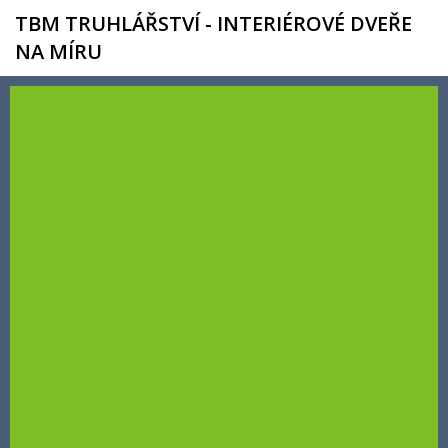
TBM TRUHLÁŘSTVÍ - INTERIÉROVÉ DVEŘE
NA MÍRU