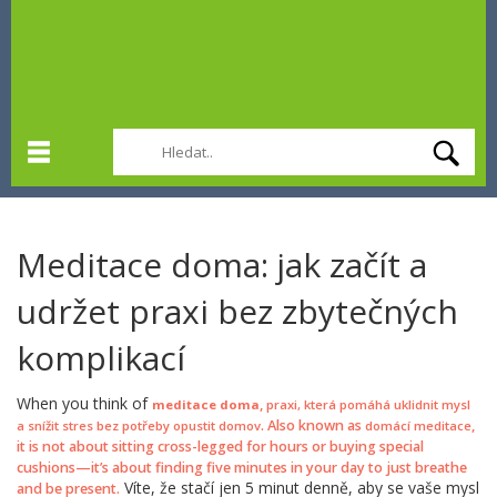
Meditace doma: jak začít a
udržet praxi bez zbytečných
komplikací
When you think of
,
meditace doma
praxi, která pomáhá uklidnit mysl
. Also known as
,
a snížit stres bez potřeby opustit domov
domácí meditace
it is not about sitting cross-legged for hours or buying special
cushions—it’s about finding five minutes in your day to just breathe
Víte, že stačí jen 5 minut denně, aby se vaše mysl
and be present.