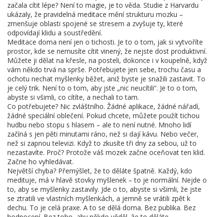
začala cítit lépe? Není to magie, je to věda. Studie z Harvardu
ukázaly, že pravidelná meditace mění strukturu mozku –
zmenšuje oblasti spojené se stresem a zvyšuje ty, které
odpovídají klidu a soustředění.
Meditace doma není jen o tichosti. Je to o tom, jak si vytvoříte
prostor, kde se nemusíte cítit vinený, že nejste dost produktivní.
Můžete ji dělat na křesle, na posteli, dokonce i v koupelně, když
vám někdo trvá na sprše. Potřebujete jen sebe, trochu času a
ochotu nechat myšlenky běžet, aniž byste je snažili zastavit. To
je celý trik. Není to o tom, aby jste „nic neucítili“. Je to o tom,
abyste si všimli, co cítíte, a nechali to tam.
Co potřebujete? Nic zvláštního. Žádné aplikace, žádné nářadí,
žádné speciální oblečení. Pokud chcete, můžete použít tichou
hudbu nebo stopu s hlasem – ale to není nutné. Mnoho lidí
začíná s jen pěti minutami ráno, než si dají kávu. Nebo večer,
než si zapnou televizi. Když to zkusíte tři dny za sebou, už to
nezastavíte. Proč? Protože váš mozek začne oceňovat ten klid.
Začne ho vyhledávat.
Největší chyba? Přemýšlet, že to děláte špatně. Každý, kdo
medituje, má v hlavě stovky myšlenek – to je normální. Nejde o
to, aby se myšlenky zastavily. Jde o to, abyste si všimli, že jste
se ztratili ve vlastních myšlenkách, a jemně se vrátili zpět k
dechu. To je celá praxe. A to se dělá doma. Bez publika. Bez
hodnocení. Bez toho, aby někdo věděl, že to děláte.