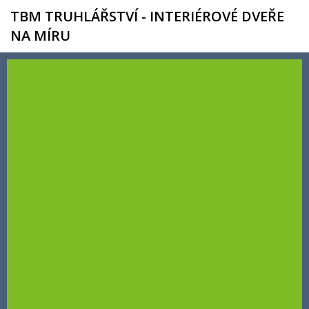
TBM TRUHLÁŘSTVÍ - INTERIÉROVÉ DVEŘE
NA MÍRU