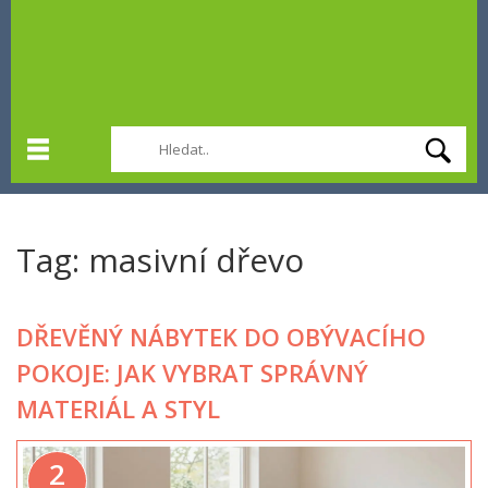
Tag: masivní dřevo
DŘEVĚNÝ NÁBYTEK DO OBÝVACÍHO
POKOJE: JAK VYBRAT SPRÁVNÝ
MATERIÁL A STYL
2