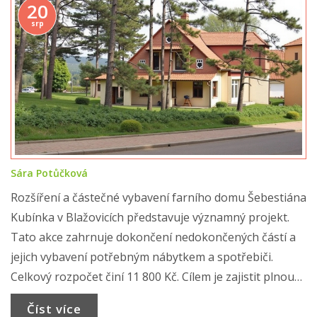
20
srp
Sára Potůčková
Rozšíření a částečné vybavení farního domu Šebestiána
Kubínka v Blažovicích představuje významný projekt.
Tato akce zahrnuje dokončení nedokončených částí a
jejich vybavení potřebným nábytkem a spotřebiči.
Celkový rozpočet činí 11 800 Kč. Cílem je zajistit plnou
funkčnost farního domu pro komunitní využití.
Číst více