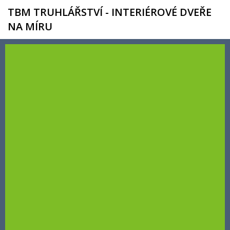
TBM TRUHLÁŘSTVÍ - INTERIÉROVÉ DVEŘE
NA MÍRU