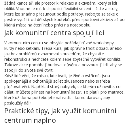
žádná kancelář, ale prostor k relaxaci a aktivitám, který si lidi
oblíbí. Vhodné je mít k dispozici flexibilní sezení – židle a stoly,
které lze snadno přesunout podle potřeby. Nebojte se také o
pestré využití: od dětských kouteků, přes sportovní aktivity až po
klidná místa na čtení nebo práci na notebooku.
Jak komunitní centra spojují lidi
V komunitním centru se obvykle pořádají různé workshopy,
kurzy nebo setkání. Třeba kurz, jak správně třídit odpad, anebo
jak bez problémů oznamovat sousedům, že chystáte
rekonstrukci a nechcete kolem sebe zbytečně vytvářet konflikt.
Takové akce pomáhají budovat důvěru a povzbuzují lidi, aby se
zapojili do života své čtvrti.
Když lidé vědí, že místo, kde bydlí, je živé a vstřícné, jsou
spokojenější a ochotnější sdílet zkušenosti nebo si třeba
půjčovat věci. Například starý nábytek, se kterým už nevíte, co
dělat, můžete přinést na komunitní bazar. To platí i pro matrace,
které už doma potřebujete nahradit - komu darovat, aby
posloužily dál?
Praktické tipy, jak využít komunitní
centrum naplno