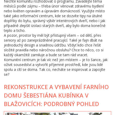
Nechte komunitu rozhodovat o programu. Zavádějte téma
měsíců podle zájmu – třeba únor věnovat zdravému bydlení
nebo květen opravám a úpravám domácností. Využijte místo
také jako informační centrum, kde se dozvíte tipy na útulné
doplňky do bytu, správný výběr interiérových dveří, nebo i jak
případně zlepšit izolaci starých dveří, aby bylo doma konečně
teplo a ticho.
A pozor, prostor by měl být přístupný všem – od dětí, přes
seniory až po zaneprázdněné pracující. Také je fajn dbát na
jednoduchý design a snadnou údržbu. Vždyť kdo chce řešit
složité pravidla nebo náročnou obsluhu? Chce to něco, co si
každý okamžitě zamiluje a bude se tam rád vracet.
Komunitní centrum je tak víc než jen místem – je to šance, jak
oživit sousedství a vytvořit příjemné prostředí, kde jsou lidé
spolu a cítí se doma. Tak co, necháte se inspirovat a zapojíte
se?
REKONSTRUKCE A VYBAVENÍ FARNÍHO
DOMU ŠEBESTIÁNA KUBÍNKA V
BLAŽOVICÍCH: PODROBNÝ POHLED