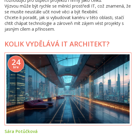
rozhodující pro úspěch projektu i firmy jako celku.
Výzvou může být rychle se měnící prostředí IT, což znamená, že
se musíte neustále učit nové věci a být flexibilní.
Chcete-li poradit, jak si vybudovat kariéru v této oblasti, stačí
chtít chápat technologie a zároveň mít zájem vést projekty s
jasným cílem a přínosem.
KOLIK VYDĚLÁVÁ IT ARCHITEKT?
24
bře
Sára Potůčková