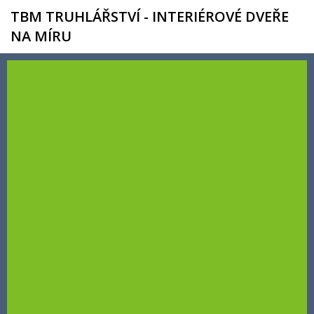
TBM TRUHLÁŘSTVÍ - INTERIÉROVÉ DVEŘE
NA MÍRU