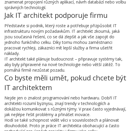
znamenat propojení různých aplikací, návrh databází nebo volbu
správných technologií.
Jak IT architekt podporuje firmu
Představte si podnik, který roste a potřebuje přizpůsobit IT
infrastrukturu novým požadavkům. IT architekt zkoumá, jaká
jsou současná řešení, co se dá zlepšit a jak vše zapojit do
jednoho funkčního celku. Díky tomu mohou zaměstnanci
pracovat rychleji, zákazníci mít lepší služby a firma ušetřit
náklady.
IT architekt také plánuje budoucnost – připravuje systémy tak,
aby byly připravené na nové technologie nebo větší zátěž. To
pomáhá firmě nezůstat pozadu.
Co byste měli umět, pokud chcete být
IT architektem
Nejde jen o znalost programování nebo hardwaru. Dobří IT
architekti rozumí byznysu, znají trendy v technologiích a
dokážou komunikovat s různými týmy. V praxi často vyjednávají,
jak nejlépe řešit problémy a přinášet inovace.
Hodí se také schopnost vidět věci v souvislostech a plánovat
dlouhodobě. Proto je práce IT architekta obohacující a často