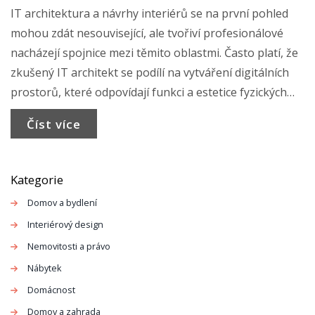
IT architektura a návrhy interiérů se na první pohled
mohou zdát nesouvisející, ale tvořiví profesionálové
nacházejí spojnice mezi těmito oblastmi. Často platí, že
zkušený IT architekt se podílí na vytváření digitálních
prostorů, které odpovídají funkci a estetice fyzických
interiérů. Tento článek prozkoumá, kolik může IT
Číst více
architekt vydělat, jaké dovednosti jsou potřeba a jak se
v této oblasti prosadit.
Kategorie
Domov a bydlení
Interiérový design
Nemovitosti a právo
Nábytek
Domácnost
Domov a zahrada