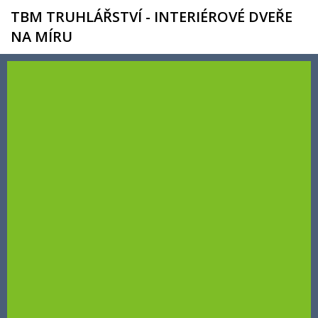
TBM TRUHLÁŘSTVÍ - INTERIÉROVÉ DVEŘE
NA MÍRU