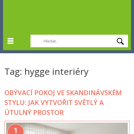
Tag: hygge interiéry
OBÝVACÍ POKOJ VE SKANDINÁVSKÉM
STYLU: JAK VYTVOŘIT SVĚTLÝ A
ÚTULNÝ PROSTOR
1