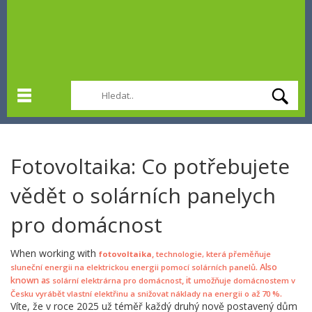
Fotovoltaika: Co potřebujete
vědět o solárních panelych
pro domácnost
When working with
,
fotovoltaika
technologie, která přeměňuje
. Also
sluneční energii na elektrickou energii pomocí solárních panelů
known as
, it
solární elektrárna pro domácnost
umožňuje domácnostem v
.
Česku vyrábět vlastní elektřinu a snižovat náklady na energii o až 70 %
Víte, že v roce 2025 už téměř každý druhý nově postavený dům