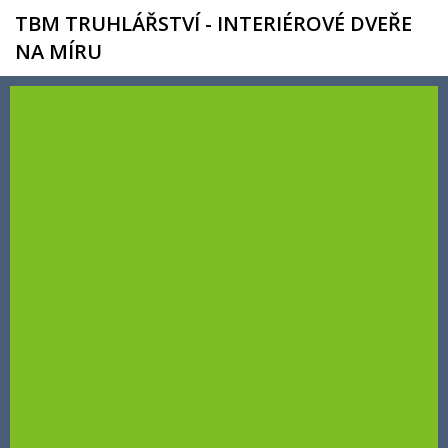
TBM TRUHLÁŘSTVÍ - INTERIÉROVÉ DVEŘE
NA MÍRU