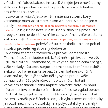
v Česku má fotovoltaickou instalaci? A nejde jen o nové domy –
stále více lidí přechází na solární panely i u starších budov,
protože se to už vyplatí.
Fotovoltaika
vyžaduje
správně navrženou systém, který
zohledňuje orientaci střechy, sklon a stínění. Ale nejde jen o
panely –
,
akumulace energie
uložení přebytku elektřiny v domácích
je klíč k plné nezávislosti. Bez ní zbytečně prodáváte
bateriích
přebytek energie do sítě za nízké ceny, zatímco večer platíte za
elektrinu zpět. A
,
subvence Nová zelená úsporám
státní podpora pro
pokrývá až 40 % nákladů – ale jen pokud
domácí solární systémy
instalaci provede registrovaný dodavatel.
Co vlastně znamená fotovoltaika pro vaši domácnost?
Znamená to, že nebudete mít každý měsíc překvapení ve výši
účtu za elektřinu. Znamená to, že když se zvedne cena energie,
vaše náklady zůstanou stejné. Znamená to, že můžete naložit
elektromobil a nemusíte se bát, že vám baterie skončí. A
znamená to, že když se vám někdy vypne proud, vaše
domácnost může pokračovat – pokud máte i baterii.
Ve vašem seznamu článků najdete praktické rady, jak měřit
návratnost investice do solárních panelů, co se vyplatí opravit
před instalací, a jak se vyhnout běžným chybám, které zdražují
systém. Nenašli jste článek o tom, jak vybrat invertor nebo jaký
je rozdíl mezi monokrystalickými a polykrystalickými panely?
Nebo jak se chovají solární panely v zimě? Všechno to najdete