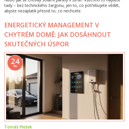
tady – bez technického žargonu, jen to, co potřebujete vědět,
abyste nezaplatili přesně to, co nechcete.
ENERGETICKÝ MANAGEMENT V
CHYTRÉM DOMĚ: JAK DOSÁHNOUT
SKUTEČNÝCH ÚSPOR
24
lis
Tomáš Plešek