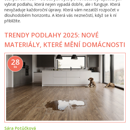
vybrat podlahu, která nejen vypadá dobře, ale i funguje. Která
nevyžaduje každoroční úpravy. Která vám nezatíží rozpočet v
dlouhodobém horizontu. A která vás neznečistí, když se k ní
přiblížíte.
TRENDY PODLAHY 2025: NOVÉ
MATERIÁLY, KTERÉ MĚNÍ DOMÁCNOSTI
28
lis
Sára Potůčková