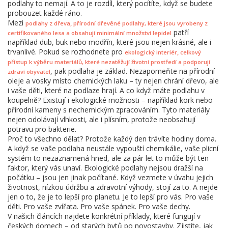
podlahy to nemají. A to je rozdíl, který pocítíte, když se budete
probouzet každé ráno.
Mezi
,
podlahy z dřeva
přírodní dřevěné podlahy, které jsou vyrobeny z
patří
certifikovaného lesa a obsahují minimální množství lepidel
například dub, buk nebo modřín, které jsou nejen krásné, ale i
trvanlivé. Pokud se rozhodnete pro
,
ekologický interiér
celkový
přístup k výběru materiálů, které nezatěžují životní prostředí a podporují
, pak podlaha je základ. Nezapomeňte na přírodní
zdraví obyvatel
oleje a vosky místo chemických laku – ty nejen chrání dřevo, ale
i vaše děti, které na podlaze hrají. A co když máte podlahu v
koupelně? Existují i ekologické možnosti – například kork nebo
přírodní kameny s nechemickým zpracováním. Tyto materiály
nejen odolávají vlhkosti, ale i plísním, protože neobsahují
potravu pro bakterie.
Proč to všechno dělat? Protože každý den trávíte hodiny doma.
A když se vaše podlaha neustále vypouští chemikálie, vaše plicní
systém to nezaznamená hned, ale za pár let to může být ten
faktor, který vás unaví. Ekologické podlahy nejsou dražší na
počátku – jsou jen jinak počítané. Když vezmete v úvahu jejich
životnost, nízkou údržbu a zdravotní výhody, stojí za to. A nejde
jen o to, že je to lepší pro planetu. Je to lepší pro vás. Pro vaše
děti. Pro vaše zvířata. Pro vaše spánek. Pro vaše dechy.
V našich článcích najdete konkrétní příklady, které fungují v
českých domech – od starých bytů po novostavby. Zjistíte, jak