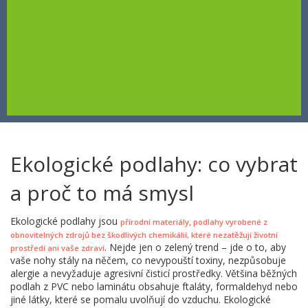
Ekologické podlahy: co vybrat
a proč to má smysl
Ekologické podlahy jsou
,
přírodní materiály
podlahy vyrobené z
obnovitelných zdrojů bez škodlivých chemikálií, které nezatěžují životní
. Nejde jen o zelený trend – jde o to, aby
prostředí ani vaše zdraví
vaše nohy stály na něčem, co nevypouští toxiny, nezpůsobuje
alergie a nevyžaduje agresivní čisticí prostředky. Většina běžných
podlah z PVC nebo laminátu obsahuje ftaláty, formaldehyd nebo
jiné látky, které se pomalu uvolňují do vzduchu. Ekologické