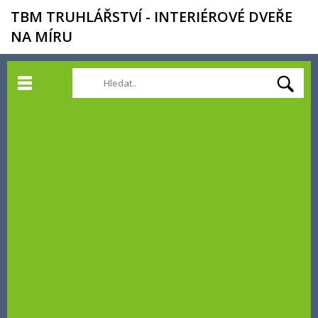
TBM TRUHLÁŘSTVÍ - INTERIÉROVÉ DVEŘE
NA MÍRU