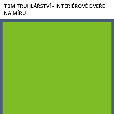
TBM TRUHLÁŘSTVÍ - INTERIÉROVÉ DVEŘE
NA MÍRU