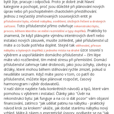
bytě žije, pracuje i odpočívá. Proto je dobré znát hlavní
kategorie a pochopit, proč jsou důležité při plánování nových
úprav nebo při pochopitelném chaotickém přestěhování.
Jednou z nejčastěji zmiňovaných souvisejících entit je
,
příslušenství bytu
včetně nábytku, osvětlení, úložných řešení a drobných
. Toto příslušenství přímo ovlivňuje
,
zařízení
rekonstrukci bytu
. Prakticky to
proces, během kterého se mění rozmístění a typy doplňků
znamená, že když plánujete výměnu interiérových dveří nebo
instalaci nových zásuvek, musíte zohlednit, jaké příslušenství už
máte a co bude potřeba doplnit. Stejně tak
,
stěhování
přesun
úzce souvisí s
nábytku a bytových doplňků z jednoho místa na druhé
výběrem a uspořádáním domácího příslušenství – čím lépe
máte věci rozčleněné, tím méně stresu při přemístění. Domácí
příslušenství zahrnuje také drobnosti, jako jsou úchyky, závěsy a
držáky, které mohou během stěhování rychle zmizet, pokud si
neuděláte seznam. Když máte jasno v tom, co patří do
příslušenství, můžete lépe plánovat rozpočet, časový
harmonogram i výběr dodavatelů.
V naší sbírce najdete řadu konkrétních návodů a tipů, které vám
pomohou s výběrem i instalací. Články jako "Úvěr na
rekonstrukci bytu: Jak funguje a na co si dát pozor" vám objasní
financování, zatímco "Jak udělat patinu na nábytku - praktický
návod krok za krokem" ukáže, jak dodat starému nábytku nový
vzhled. Máte-li zájem o energetické úspory, podívejte se na "Jak