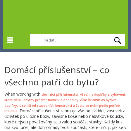
Domácí příslušenství – co
všechno patří do bytu?
When working with
,
domácí příslušenství
všechny doplňky a vybavení,
. Also known as
které dělají obytný prostor funkční a pohodlný
bytové
, it
doplňky
se liší od stavebních konstrukcí a často se mění podle potřeb
Domácí příslušenství zahrnuje vše od svítidel, zásuvek a
.
majitele
úchytek po úložné boxy, závěsné koše nebo nábytkové kousky,
které nejsou považovány za trvalou součást stavby. Každý kus
má svůj účel, ale dohromady tvoří součásti, které určují, jak se v