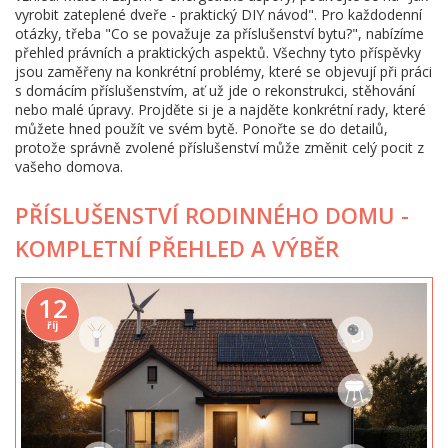
vyrobit zateplené dveře - praktický DIY návod". Pro každodenní
otázky, třeba "Co se považuje za příslušenství bytu?", nabízíme
přehled právních a praktických aspektů. Všechny tyto příspěvky
jsou zaměřeny na konkrétní problémy, které se objevují při práci
s domácím příslušenstvím, ať už jde o rekonstrukci, stěhování
nebo malé úpravy. Projděte si je a najděte konkrétní rady, které
můžete hned použít ve svém bytě. Ponořte se do detailů,
protože správně zvolené příslušenství může změnit celý pocit z
vašeho domova.
PŘÍSLUŠENSTVÍ RODINNÉHO DOMU -
KOMPLETNÍ PŘEHLED A VÝBĚR
12
říj