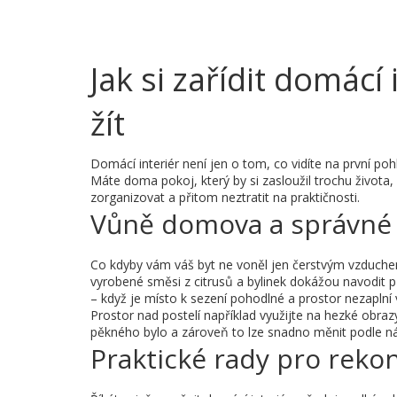
Jak si zařídit domácí
žít
Domácí interiér není jen o tom, co vidíte na první poh
Máte doma pokoj, který by si zasloužil trochu života, al
zorganizovat a přitom neztratit na praktičnosti.
Vůně domova a správné
Co kdyby vám váš byt ne voněl jen čerstvým vzduchem
vyrobené směsi z citrusů a bylinek dokážou navodit
– když je místo k sezení pohodlné a prostor nezaplní vě
Prostor nad postelí například využijte na hezké obra
pěkného bylo a zároveň to lze snadno měnit podle ná
Praktické rady pro reko