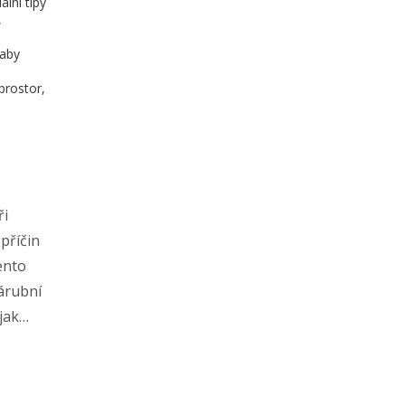
lní tipy
,
 aby
prostor,
ři
příčin
ento
zárubní
jak