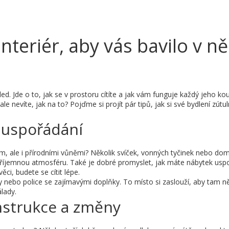
 interiér, aby vás bavilo v n
led. Jde o to, jak se v prostoru cítíte a jak vám funguje každý jeho kou
e nevíte, jak na to? Pojďme si projít pár tipů, jak si své bydlení zútuln
 uspořádání
, ale i přírodními vůněmi? Několik svíček, vonných tyčinek nebo do
 příjemnou atmosféru. Také je dobré promyslet, jak máte nábytek us
ci, budete se cítit lépe.
zy nebo police se zajímavými doplňky. To místo si zaslouží, aby tam n
lady.
nstrukce a změny