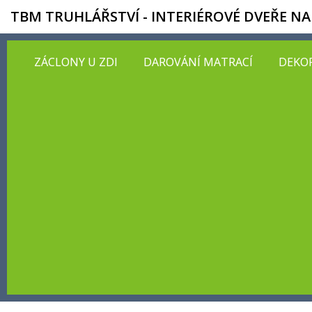
TBM TRUHLÁŘSTVÍ - INTERIÉROVÉ DVEŘE NA
ZÁCLONY U ZDI
DAROVÁNÍ MATRACÍ
DEKOR