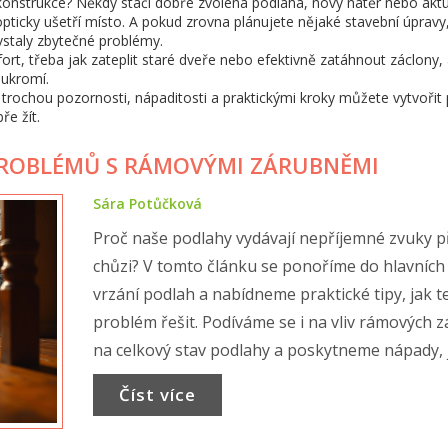
ekonstrukce? Někdy stačí dobře zvolená podlaha, nový nátěr nebo aktuá
pticky ušetří místo. A pokud zrovna plánujete nějaké stavební úpravy
staly zbytečné problémy.
rt, třeba jak zateplit staré dveře nebo efektivně zatáhnout záclony,
oukromí.
S trochou pozornosti, nápaditosti a praktickými kroky můžete vytvořit 
ře žít.
PROBLÉMŮ S RÁMOVÝMI ZÁRUBNĚMI
Sára Potůčková
Proč naše podlahy vydávají nepříjemné zvuky p
chůzi? V tomto článku se ponoříme do hlavních 
vrzání podlah a nabídneme praktické tipy, jak t
problém řešit. Podíváme se i na vliv rámových 
na celkový stav podlahy a poskytneme nápady, 
jednoduše zlepšit akustiku ve vašem domácím
Číst více
prostředí.