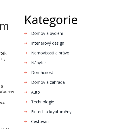
Kategorie
ěm
Domov a bydlení
Interiérový design
Nemovitosti a právo
tek.
it,
Nábytek
Domácnost
Domov a zahrada
ma
pořádaný
Auto
Technologie
ěco
Fintech a kryptoměny
Cestování