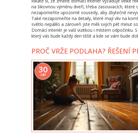
Říkáte si, že změnit domácí interiér vyžaduje velké r
na šikovnou výměnu dveří, třeba zasouvacích, které o
nezapomeňte upozornit sousedy, aby zbytečně nevyv
Také nezapomeňte na detaily, které mají vliv na komfo
světlo nepálilo a zároveň jste měli svých pět minut s
Domácí interiér je vaší vizitkou i místem odpočinku. 
který vás bude každý den těšit a kde se vám bude dob
PROČ VRŽE PODLAHA? ŘEŠENÍ 
30
zář