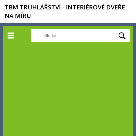
TBM TRUHLÁŘSTVÍ - INTERIÉROVÉ DVEŘE
NA MÍRU