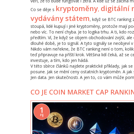
věří, že to bude fungovat i zítra. A kde už se začíná m
kryptoměny
digitální
,
Co se děje s
vydávány státem
, když se BTC ranking 
stoupá, lidé kupují i jiné kryptoměny, protože mají po
nebo víc. To není chyba. Je to logika trhu. A ti, kdo 
předtím. Ví, že když se objem obchodování zvýší, ale 
dlouhé době, je to signál. A tyto signály se neobjeví v
Nikdo vám neřekne, že BTC ranking není o tom, kolik s
teď připravuje na příští krok. Většina lidí čeká, až se 
investuje, a tím, kdo jen hádá.
V této sbírce článků najdete praktické příklady, jak s
posune. Jak se mění ceny ostatních kryptoměn. A jak 
Jen data. Jen skutečnosti. A jen to, co vám může pomo
CO JE COIN MARKET CAP RANKIN
1
říj