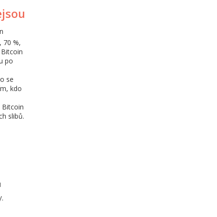
ejsou
in
, 70 %,
 Bitcoin
nu po
do se
tím, kdo
 Bitcoin
h slibů.
u
.