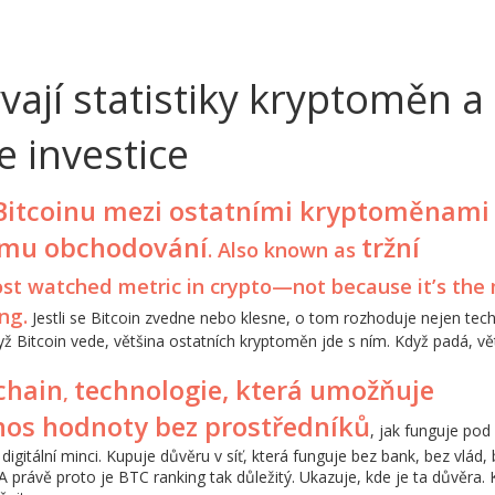
vají statistiky kryptoměn a
e investice
Bitcoinu mezi ostatními kryptoměnami
jemu obchodování
tržní
. Also known as
most watched metric in crypto—not because it’s the
ng.
Jestli se Bitcoin zvedne nebo klesne, o tom rozhoduje nejen tec
 Když Bitcoin vede, většina ostatních kryptoměn jde s ním. Když padá, vě
chain
technologie, která umožňuje
,
nos hodnoty bez prostředníků
, jak funguje pod
igitální minci. Kupuje důvěru v síť, která funguje bez bank, bez vlád,
A právě proto je BTC ranking tak důležitý. Ukazuje, kde je ta důvěra. 