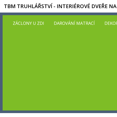
TBM TRUHLÁŘSTVÍ - INTERIÉROVÉ DVEŘE NA
ZÁCLONY U ZDI
DAROVÁNÍ MATRACÍ
DEKOR