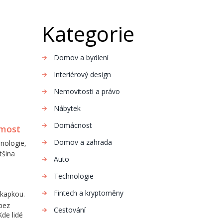
Kategorie
Domov a bydlení
Interiérový design
Nemovitosti a právo
Nábytek
Domácnost
 most
Domov a zahrada
hnologie,
tšina
Auto
Technologie
Fintech a kryptoměny
 kapkou.
 bez
Cestování
Kde lidé