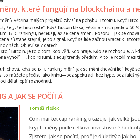
ěnit.
 měny, které fungují na blockchainu a n
změní? Většina malých projektů závisí na pohybu Bitcoinu. Když Bitco
cit, že „všechno roste“. Když Bitcoin klesá, většina z nich padá o 50 %
rozumí BTC rankingu, nečekají, až se cena změní. Pozorují, jak se chová
cena zůstane stejná, je to signál. Když se lidé začnou vracet k Bitcoi
 novinách. Objeví se v datech.
tojí Bitcoin. Je to o tom, kdo věří. Kdo hraje. Kdo se rozhoduje. A k
cena vynoří. Ti, kdo rozumí, sledují trendy předtím. A to je rozdíl mezi 
e trh chová, když se BTC ranking mění. Jak se mění chování lidí, když se
si to můžete přečíst jako knihu—bez spekulací, bez hype, bez falešnýc
ci dělat lepší rozhodnutí.
G A JAK SE POČÍTÁ
Tomáš Plešek
Coin market cap ranking ukazuje, jak velké jso
kryptoměny podle celkové investované hodnoty
Zjistěte, jak se počítá, proč je důležitý a jak ho