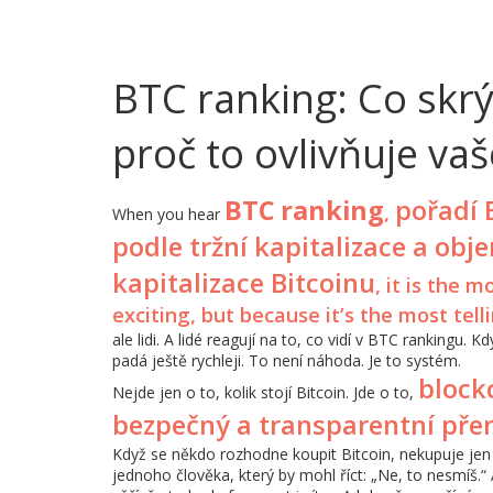
BTC ranking: Co skrý
proč to ovlivňuje vaš
BTC ranking
pořadí 
,
When you hear
podle tržní kapitalizace a ob
kapitalizace Bitcoinu
, it is the 
exciting, but because it’s the most telli
ale lidi. A lidé reagují na to, co vidí v BTC rankingu.
padá ještě rychleji. To není náhoda. Je to systém.
block
Nejde jen o to, kolik stojí Bitcoin. Jde o to,
bezpečný a transparentní pře
Když se někdo rozhodne koupit Bitcoin, nekupuje jen d
jednoho člověka, který by mohl říct: „Ne, to nesmíš.“ 