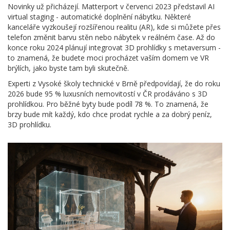
Novinky už přicházejí. Matterport v červenci 2023 představil AI
virtual staging - automatické doplnění nábytku. Některé
kanceláře vyzkoušejí rozšířenou realitu (AR), kde si můžete přes
telefon změnit barvu stěn nebo nábytek v reálném čase. Až do
konce roku 2024 plánují integrovat 3D prohlídky s metaversum -
to znamená, že budete moci procházet vaším domem ve VR
brýlích, jako byste tam byli skutečně.
Experti z Vysoké školy technické v Brně předpovídají, že do roku
2026 bude 95 % luxusních nemovitostí v ČR prodáváno s 3D
prohlídkou. Pro běžné byty bude podíl 78 %. To znamená, že
brzy bude mít každý, kdo chce prodat rychle a za dobrý peníz,
3D prohlídku.