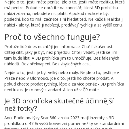
Nejde o to, jestli máte peníze. Jde o to, jestli máte realitku, která
má peníze. Pokud se obrátíte na kancelář, která 3D prohlídku
nabízí zdarma, nebudete nic platit. A pokud nechcete být
poslední, kdo to má, začněte s ní hledat teď. Ne každá realitka ji
nabízí - ale ty, které ji nabízejí, prodávají rychleji a za vyšší cenu.
Proč to všechno funguje?
Protože lidé dnes nechtějí jen informace. Chtějí zkušenost.
Chtějí cítit, jaký je byt, než přijedou. Chtějí vědět, jestli se jim
tam bude líbit. A 3D prohlídka jim to umožňuje. Bez falešných
náhledů. Bez překvapení. Bez zbytečných cest.
Nejde o to, jestli je byt velký nebo malý. Nejde o to, jestli je v
Praze nebo v Olomouci. Jde o to, jestli ho chcete prodat. A
pokud chcete prodat rychleji, lépe a za více peněz - 3D prohlídka
není luxus. Je to nový standard. A ten už v ČR máte.
Je 3D prohlídka skutečně účinnější
než fotky?
Ano. Podle analýzy Scan360 z roku 2023 mají inzeráty s 3D
prohlídkou o 47 % vyšší konverzní poměr než ty se standardními