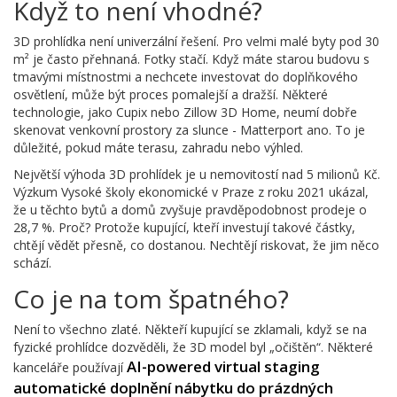
Když to není vhodné?
3D prohlídka není univerzální řešení. Pro velmi malé byty pod 30
m² je často přehnaná. Fotky stačí. Když máte starou budovu s
tmavými místnostmi a nechcete investovat do doplňkového
osvětlení, může být proces pomalejší a dražší. Některé
technologie, jako Cupix nebo Zillow 3D Home, neumí dobře
skenovat venkovní prostory za slunce - Matterport ano. To je
důležité, pokud máte terasu, zahradu nebo výhled.
Největší výhoda 3D prohlídek je u nemovitostí nad 5 milionů Kč.
Výzkum Vysoké školy ekonomické v Praze z roku 2021 ukázal,
že u těchto bytů a domů zvyšuje pravděpodobnost prodeje o
28,7 %. Proč? Protože kupující, kteří investují takové částky,
chtějí vědět přesně, co dostanou. Nechtějí riskovat, že jim něco
schází.
Co je na tom špatného?
Není to všechno zlaté. Někteří kupující se zklamali, když se na
fyzické prohlídce dozvěděli, že 3D model byl „očištěn“. Některé
AI-powered virtual staging
kanceláře používají
automatické doplnění nábytku do prázdných