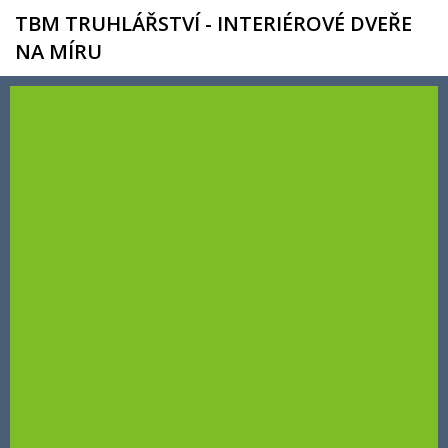
TBM TRUHLÁŘSTVÍ - INTERIÉROVÉ DVEŘE
NA MÍRU