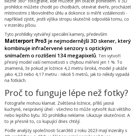
běžné 360° fotografie, kde můžete jen otáčet pohledem. V 3D
prohlídce můžete chodit po chodbách, otevírat dveře, procházet
místnostmi z libovolného úhlu a dokonce si měřit vzdálenosti -
například zjistit, jestli výška stropu skutečně odpovídá tomu, co
v inzerátu píšou.
Tyto prohlídky vytvářejí speciální kamery, především
Matterport Pro3
je nejmodernější 3D skener, který
kombinuje infračervené senzory s optickým
snímačem o rozlišení 134 megapixelů
. Ten vytvoří
přesný model vaší nemovitosti s chybou měření jen 1 %. To
znamená, že pokud je ložnice 4,2 metru široká, model ji ukáže
jako 4,23 nebo 4,17 metru - nikoli 5 metrů, jak to někdy vypadá
na fotkách.
Proč to funguje lépe než fotky?
Fotografie mohou klamat. Zvětšená ložnice, příliš jasná
kuchyně, nesprávný úhel - všechno to může vytvořit iluzi většího
nebo lepšího bytu. 3D prohlídka neklame. Ukazuje skutečnost. A
to je přesně to, co kupující dnes chtějí.
Podle analýzy společnosti Scan360 z roku 2023 mají inzeráty s