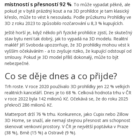
místností s přesností 92 %
. To může vypadat pěkně, ale
pokud je v bytě prázdný kout a na 3D prohlídce je tam klasický
křeslo, může to vést k nesouladu. Podle průzkumu Prohlídky ve
3D z roku 2023 to způsobilo rozčarování u 8,3 % kupujících.
Ještě horší je, když někdo při fyzické prohlídce zjistí, že skutečný
stav bytu není tak dobrý, jak to vypadá na 3D modelu. Realitní
makléř Jiří Svoboda upozorňuje, že 3D prohlídky mohou vést k
vyšším očekáváním - a to zvyšuje riziko, že kupující odstoupí od
smlouvy. Pokud je 3D model příliš dokonalý, může to být
nebezpečné.
Co se děje dnes a co přijde?
Trh roste. V roce 2020 používalo 3D prohlídky jen 22 % velkých
realitních kanceláří. Dnes je to 68 %. Celková hodnota trhu v ČR
v roce 2022 byla 142 milionů Kč. Očekává se, že do roku 2025
překročí 286 milionů Kč.
Matterport drží 76 % trhu. Konkurence, jako Cupix nebo Zillow
3D Home, se snaží, ale nemají stejnou přesnost ani schopnost
skenovat venkovní prostory. V ČR je největší poptávka v Praze
(38 %), Brně (15 %) a Ostravě (9 %).