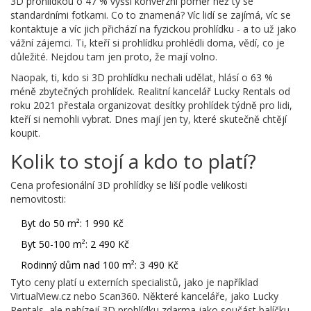
3D prohlídkou o 47 % vyšší konverzní poměr než ty se
standardními fotkami. Co to znamená? Víc lidí se zajímá, víc se
kontaktuje a víc jich přichází na fyzickou prohlídku - a to už jako
vážní zájemci. Ti, kteří si prohlídku prohlédli doma, vědí, co je
důležité. Nejdou tam jen proto, že mají volno.
Naopak, ti, kdo si 3D prohlídku nechali udělat, hlásí o 63 %
méně zbytečných prohlídek. Realitní kancelář Lucky Rentals od
roku 2021 přestala organizovat desítky prohlídek týdně pro lidi,
kteří si nemohli vybrat. Dnes mají jen ty, které skutečně chtějí
koupit.
Kolik to stojí a kdo to platí?
Cena profesionální 3D prohlídky se liší podle velikosti
nemovitosti:
Byt do 50 m²: 1 990 Kč
Byt 50-100 m²: 2 490 Kč
Rodinný dům nad 100 m²: 3 490 Kč
Tyto ceny platí u externích specialistů, jako je například
VirtualView.cz nebo Scan360. Některé kanceláře, jako Lucky
Rentals, ale nabízejí 3D prohlídku zdarma jako součást balíčku