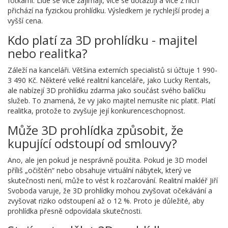
fotkami. Lidé se více zajímají, více se dotazují a více z nich
přichází na fyzickou prohlídku. Výsledkem je rychlejší prodej a
vyšší cena.
Kdo platí za 3D prohlídku - majitel
nebo realitka?
Záleží na kanceláři. Většina externích specialistů si účtuje 1 990-
3 490 Kč. Některé velké realitní kanceláře, jako Lucky Rentals,
ale nabízejí 3D prohlídku zdarma jako součást svého balíčku
služeb. To znamená, že vy jako majitel nemusíte nic platit. Platí
realitka, protože to zvyšuje její konkurenceschopnost.
Může 3D prohlídka způsobit, že
kupující odstoupí od smlouvy?
Ano, ale jen pokud je nesprávně použita. Pokud je 3D model
příliš „očištěn“ nebo obsahuje virtuální nábytek, který ve
skutečnosti není, může to vést k rozčarování. Realitní makléř Jiří
Svoboda varuje, že 3D prohlídky mohou zvyšovat očekávání a
zvyšovat riziko odstoupení až o 12 %. Proto je důležité, aby
prohlídka přesně odpovídala skutečnosti.