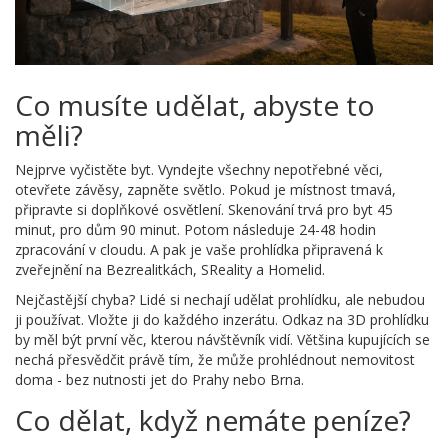
Co musíte udělat, abyste to
měli?
Nejprve vyčistěte byt. Vyndejte všechny nepotřebné věci,
otevřete závěsy, zapněte světlo. Pokud je místnost tmavá,
připravte si doplňkové osvětlení. Skenování trvá pro byt 45
minut, pro dům 90 minut. Potom následuje 24-48 hodin
zpracování v cloudu. A pak je vaše prohlídka připravená k
zveřejnění na Bezrealitkách, SReality a Homelid.
Nejčastější chyba? Lidé si nechají udělat prohlídku, ale nebudou
ji používat. Vložte ji do každého inzerátu. Odkaz na 3D prohlídku
by měl být první věc, kterou návštěvník vidí. Většina kupujících se
nechá přesvědčit právě tím, že může prohlédnout nemovitost
doma - bez nutnosti jet do Prahy nebo Brna.
Co dělat, když nemáte peníze?