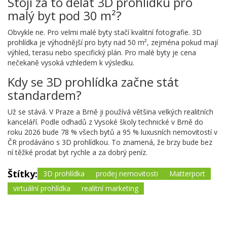
Stojí za to dělat 3D prohlídku pro
malý byt pod 30 m²?
Obvykle ne. Pro velmi malé byty stačí kvalitní fotografie. 3D
prohlídka je výhodnější pro byty nad 50 m², zejména pokud mají
výhled, terasu nebo specifický plán. Pro malé byty je cena
nečekaně vysoká vzhledem k výsledku.
Kdy se 3D prohlídka začne stát
standardem?
Už se stává. V Praze a Brně ji používá většina velkých realitních
kanceláří. Podle odhadů z Vysoké školy technické v Brně do
roku 2026 bude 78 % všech bytů a 95 % luxusních nemovitostí v
ČR prodáváno s 3D prohlídkou. To znamená, že brzy bude bez
ní těžké prodat byt rychle a za dobrý peníz.
Štítky:
3D prohlídka
prodej nemovitosti
Matterport
virtuální prohlídka
realitní marketing