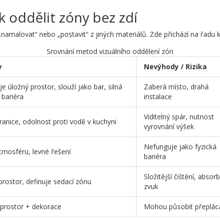
ak oddělit zóny bez zdí
namalovat“ nebo „postavit“ z jiných materiálů. Zde přichází na řadu kr
Srovnání metod vizuálního oddělení zón
y
Nevýhody / Rizika
e úložný prostor, slouží jako bar, silná
Zaberá místo, drahá
 bariéra
instalace
Viditelný spár, nutnost
ranice, odolnost proti vodě v kuchyni
vyrovnání výšek
Nefunguje jako fyzická
tmosféru, levné řešení
bariéra
Složitější čištění, absor
 prostor, definuje sedací zónu
zvuk
 prostor + dekorace
Mohou působit přeplác