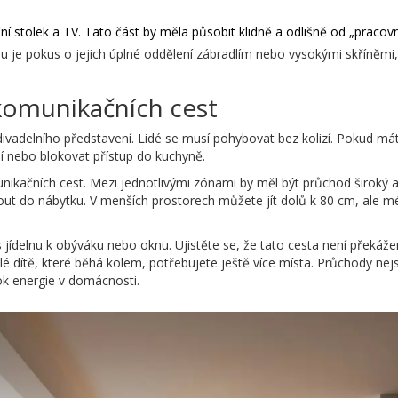
í stolek a TV. Tato část by měla působit klidně a odlišně od „pracovn
ou je pokus o jejich úplné oddělení zábradlím nebo vysokými skříněmi,
komunikačních cest
i divadelního představení. Lidé se musí pohybovat bez kolizí. Pokud 
lí nebo blokovat přístup do kuchyně.
unikačních cest. Mezi jednotlivými zónami by měl být průchod široký 
nout do nábytku. V menších prostorech můžete jít dolů k 80 cm, ale 
s jídelnu k obýváku nebo oknu. Ujistěte se, že tato cesta není přek
dítě, které běhá kolem, potřebujete ještě více místa. Průchody nejso
ok energie v domácnosti.