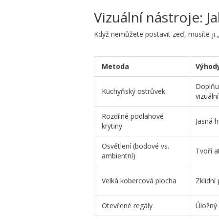
Vizuální nástroje: J
Když nemůžete postavit zeď, musíte ji „
Metoda
Výhod
Doplňuj
Kuchyňský ostrůvek
vizuální
Rozdílné podlahové
Jasná h
krytiny
Osvětlení (bodové vs.
Tvoří a
ambientní)
Velká kobercová plocha
Zklidní
Otevřené regály
Úložný