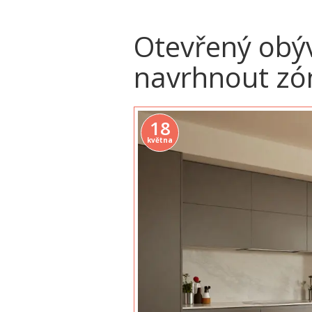
Otevřený obýv
navrhnout zó
18
května