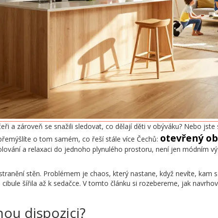
ečeři a zároveň se snažili sledovat, co dělají děti v obýváku? Nebo jste 
otevřený ob
řemýšlíte o tom samém, co řeší stále více Čechů:
olování a relaxaci do jednoho plynulého prostoru, není jen módním výs
ranění stěn. Problémem je chaos, který nastane, když nevíte, kam s
ibule šířila až k sedačce. V tomto článku si rozebereme, jak navrhov
nou dispozici?