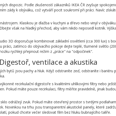
ných dispozic. Podle zkušeností zákazníků IKEA ČR zvyšuje spokojen
 ním zády k obýváku, což vytváří pocit soukromí při práci. Navíc získá
nástrojem. Klasikou je dlažba v kuchyni a dřevo nebo vinyl v obýváku
Dbejte však na hladký přechod, aby vám nikdo neposedl kotník. Výška 
r Studio 3D doporučuje kombinovat základní osvětlení (cca 300 lux) s
ou práci, zatímco do obývacího pokoje dejte teplé, tlumené světlo (200
ozku rychleji přepnout režim z „práce" na "odpočinek".
Digestoř, ventilace a akustika
ch bytů jsou pachy a hluk. Když odstraníte zeď, odstraníte i bariéru 
ika.
o výkonné recirkulační digestoře s kvalitními uhlíkovými filtry nebo je
en. Pokud máte pouze recirkulaci, filtry měňte pravidelně, jinak budo
sklo odrážejí zvuk. Pokud máte otevřený prostor s tvrdými podlaha
 Novinkou na trhu jsou transparentní akustické panely, které zadržu
vyplatí, pokud chcete večer sledovat film bez hluku bubnajícího talíře.