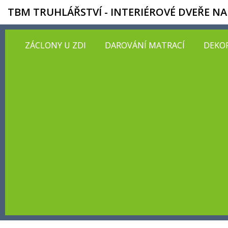
TBM TRUHLÁŘSTVÍ - INTERIÉROVÉ DVEŘE NA
ZÁCLONY U ZDI
DAROVÁNÍ MATRACÍ
DEKOR