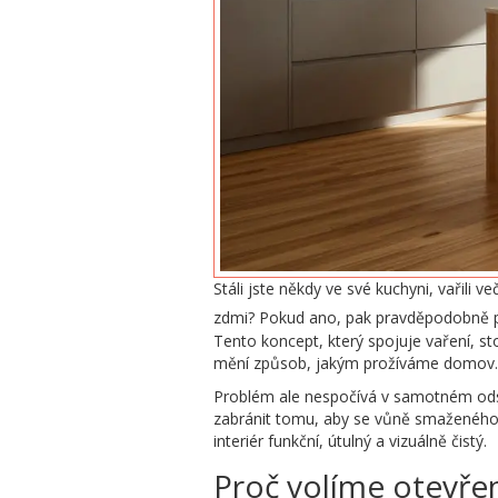
Stáli jste někdy ve své kuchyni, vařili v
zdmi? Pokud ano, pak pravděpodobně p
Tento koncept, který spojuje vaření, st
mění způsob, jakým prožíváme domov.
Problém ale nespočívá v samotném odst
zabránit tomu, aby se vůně smaženého c
interiér funkční, útulný a vizuálně čistý.
Proč volíme otevře