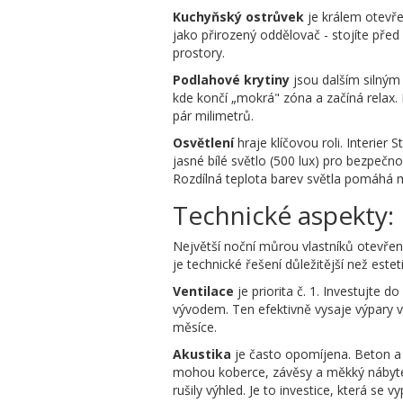
Kuchyňský ostrůvek
je králem otevře
jako přirozený oddělovač - stojíte před
prostory.
Podlahové krytiny
jsou dalším silným 
kde končí „mokrá" zóna a začíná relax. 
pár milimetrů.
Osvětlení
hraje klíčovou roli. Interie
jasné bílé světlo (500 lux) pro bezpečn
Rozdílná teplota barev světla pomáhá m
Technické aspekty: 
Největší noční můrou vlastníků otevřený
je technické řešení důležitější než estet
Ventilace
je priorita č. 1. Investujte d
vývodem. Ten efektivně vysaje výpary v
měsíce.
Akustika
je často opomíjena. Beton a 
mohou koberce, závěsy a měkký nábytek.
rušily výhled. Je to investice, která se 