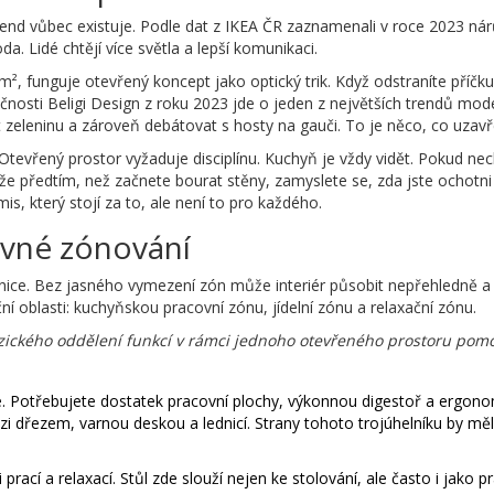
trend vůbec existuje. Podle dat z IKEA ČR zaznamenali v roce 2023 ná
. Lidé chtějí více světla a lepší komunikaci.
, funguje otevřený koncept jako optický trik. Když odstraníte příčku,
ečnosti Beligi Design z roku 2023 jde o jeden z největších trendů mod
 zeleninu a zároveň debátovat s hosty na gauči. To je něco, co uzav
tevřený prostor vyžaduje disciplínu. Kuchyň je vždy vidět. Pokud nec
 předtím, než začnete bourat stěny, zamyslete se, zda jste ochotni 
, který stojí za to, ale není to pro každého.
ávné zónování
anice. Bez jasného vymezení zón může interiér působit nepřehledně a 
ní oblasti: kuchyňskou pracovní zónu, jídelní zónu a relaxační zónu.
yzického oddělení funkcí v rámci jednoho otevřeného prostoru pom
. Potřebujete dostatek pracovní plochy, výkonnou digestoř a ergonom
ezi dřezem, varnou deskou a lednicí. Strany tohoto trojúhelníku by mě
rací a relaxací. Stůl zde slouží nejen ke stolování, ale často i jako