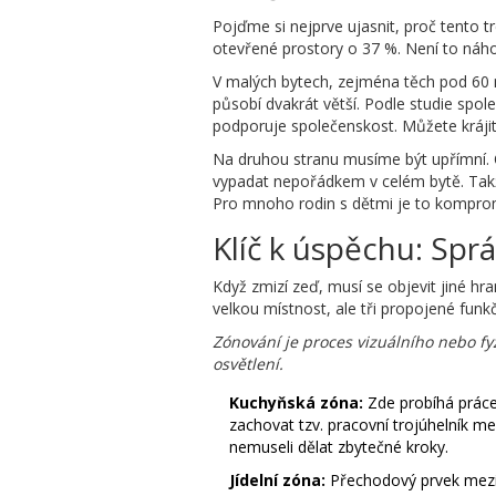
Pojďme si nejprve ujasnit, proč tento 
otevřené prostory o 37 %. Není to náhoda
V malých bytech, zejména těch pod 60 m²
působí dvakrát větší. Podle studie spol
podporuje společenskost. Můžete krájit
Na druhou stranu musíme být upřímní. O
vypadat nepořádkem v celém bytě. Takže
Pro mnoho rodin s dětmi je to kompromis
Klíč k úspěchu: Spr
Když zmizí zeď, musí se objevit jiné hr
velkou místnost, ale tři propojené funkč
Zónování je proces vizuálního nebo f
osvětlení.
Kuchyňská zóna:
Zde probíhá práce
zachovat tzv. pracovní trojúhelník m
nemuseli dělat zbytečné kroky.
Jídelní zóna:
Přechodový prvek mezi p