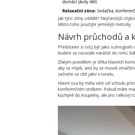
domácí úkoly dětí.
Relaxační zóna:
Sedačka, konferenčn
Jak tyto zóny oddělit? Nejčastější chyb
Místo toho použijte jemnější metody.
Návrh průchodů a 
Představte si svůj byt jako scénografi
budete se neustále narážet do rohů žid
Zlatým pravidlem je šířka hlavních kom
aby se míjeli, aniž by se museli vmáčk
začnete se cítit jako v tunelu.
Hlavní osa by měla vést od vchodu pře
konferenčním stolkem. Pokud máte malé 
kuchyně do koupelny, ale pro celkový t