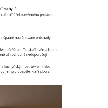
í“ kuchyně.
 což ničí účel otevřeného prostoru.
máte špatně naplánované průchody,
alespoň 90 cm. To stačí dvěma lidem,
méně už rozhodně nedoporučuji -
ážena kuchyňským ostrůvkem nebo
u jen pro dospělé, kteří jdou z