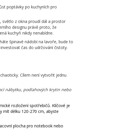
růst poptávky po kuchyních pro
 světlo z okna proudí dál a prostor
erního designu právě proto, že
řená kuchyň nikdy nenabídne.
háte špinavé nádobí na lavoře, bude to
investovat čas do udržování čistoty.
chaoticky. Cílem není vytvořit jednu
ocí nábytku, podlahových krytin nebo
ické rozložení spotřebičů. Klíčové je
ly mít délku 120-270 cm, abyste
 pracovní plocha pro notebook nebo