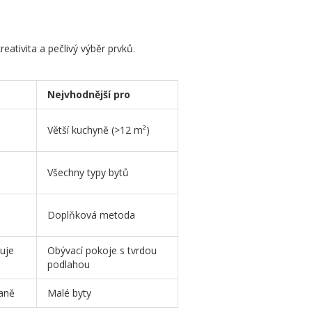
eativita a pečlivý výběr prvků.
Nejvhodnější pro
Větší kuchyně (>12 m²)
Všechny typy bytů
Doplňková metoda
buje
Obývací pokoje s tvrdou
podlahou
aně
Malé byty