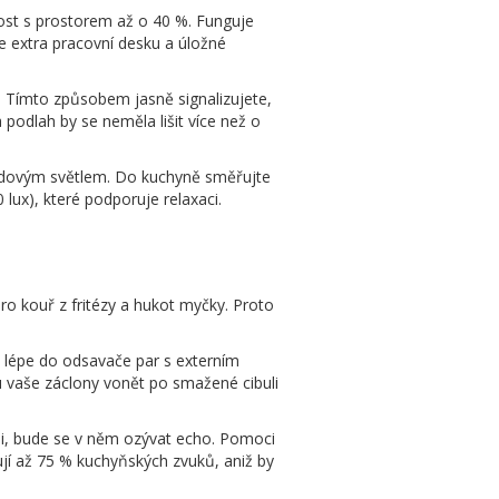
ost s prostorem až o 40 %. Funguje
te extra pracovní desku a úložné
. Tímto způsobem jasně signalizujete,
podlah by se neměla lišit více než o
 bodovým světlem. Do kuchyně směřujte
 lux), které podporuje relaxaci.
pro kouř z fritézy a hukot myčky. Proto
ště lépe do odsavače par s externím
u vaše záclony vonět po smažené cibuli
mi, bude se v něm ozývat echo. Pomoci
jí až 75 % kuchyňských zvuků, aniž by