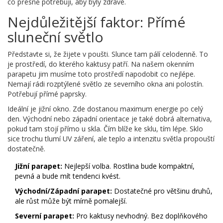
co přesně potřebují, aby byly zdravé.
Nejdůležitější faktor: Přímé
sluneční světlo
Představte si, že žijete v poušti. Slunce tam pálí celodenně. To
je prostředí, do kterého kaktusy patří. Na našem okenním
parapetu jim musíme toto prostředí napodobit co nejlépe.
Nemají rádi rozptýlené světlo ze severního okna ani polostín.
Potřebují přímé paprsky.
Ideální je jižní okno. Zde dostanou maximum energie po celý
den. Východní nebo západní orientace je také dobrá alternativa,
pokud tam stojí přímo u skla. Čím blíže ke sklu, tím lépe. Sklo
sice trochu tlumí UV záření, ale teplo a intenzitu světla propouští
dostatečně.
Jižní parapet:
Nejlepší volba. Rostlina bude kompaktní,
pevná a bude mít tendenci kvést.
Východní/Západní parapet:
Dostatečné pro většinu druhů,
ale růst může být mírně pomalejší.
Severní parapet:
Pro kaktusy nevhodný. Bez doplňkového