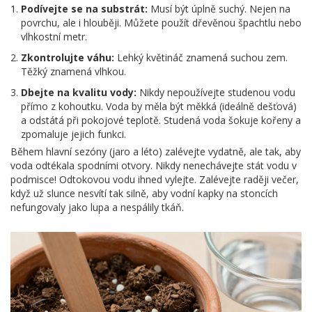
Podívejte se na substrát:
Musí být úplně suchý. Nejen na
povrchu, ale i hlouběji. Můžete použít dřevěnou špachtlu nebo
vlhkostní metr.
Zkontrolujte váhu:
Lehký květináč znamená suchou zem.
Těžký znamená vlhkou.
Dbejte na kvalitu vody:
Nikdy nepoužívejte studenou vodu
přímo z kohoutku. Voda by měla být měkká (ideálně dešťová)
a odstátá při pokojové teplotě. Studená voda šokuje kořeny a
zpomaluje jejich funkci.
Během hlavní sezóny (jaro a léto) zalévejte vydatně, ale tak, aby
voda odtékala spodními otvory. Nikdy nenechávejte stát vodu v
podmisce! Odtokovou vodu ihned vylejte. Zalévejte raději večer,
když už slunce nesvítí tak silně, aby vodní kapky na stoncích
nefungovaly jako lupa a nespálily tkáň.