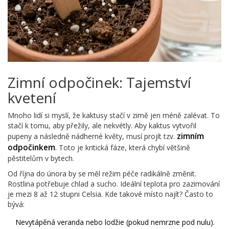
Zimní odpočinek: Tajemství
kvetení
Mnoho lidí si myslí, že kaktusy stačí v zimě jen méně zalévat. To
stačí k tomu, aby přežily, ale nekvétly. Aby kaktus vytvořil
zimním
pupeny a následně nádherné květy, musí projít tzv.
odpočinkem
. Toto je kritická fáze, která chybí většině
pěstitelům v bytech.
Od října do února by se měl režim péče radikálně změnit.
Rostlina potřebuje chlad a sucho. Ideální teplota pro zazimování
je mezi 8 až 12 stupni Celsia. Kde takové místo najít? Často to
bývá:
Nevytápěná veranda nebo lodžie (pokud nemrzne pod nulu).