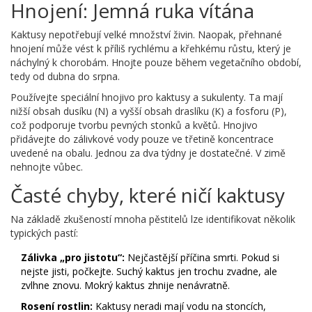
Hnojení: Jemná ruka vítána
Kaktusy nepotřebují velké množství živin. Naopak, přehnané
hnojení může vést k příliš rychlému a křehkému růstu, který je
náchylný k chorobám. Hnojte pouze během vegetačního období,
tedy od dubna do srpna.
Používejte speciální hnojivo pro kaktusy a sukulenty. Ta mají
nižší obsah dusíku (N) a vyšší obsah draslíku (K) a fosforu (P),
což podporuje tvorbu pevných stonků a květů. Hnojivo
přidávejte do zálivkové vody pouze ve třetině koncentrace
uvedené na obalu. Jednou za dva týdny je dostatečné. V zimě
nehnojte vůbec.
Časté chyby, které ničí kaktusy
Na základě zkušeností mnoha pěstitelů lze identifikovat několik
typických pastí:
Zálivka „pro jistotu“:
Nejčastější příčina smrti. Pokud si
nejste jisti, počkejte. Suchý kaktus jen trochu zvadne, ale
zvlhne znovu. Mokrý kaktus zhnije nenávratně.
Rosení rostlin:
Kaktusy neradi mají vodu na stoncích,