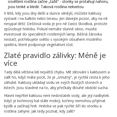
osvětlení rostlina začne „tažit“ - stonky se protahují nahoru,
jsou tenké a bledé. Taková rostlina nekvetou.
V létě, kdy jsou dny delší a slunce silnější, můžete kaktusy
vystavit i na balkón nebo terasu. Jen dávejte pozor, aby na ně
nesypal déšť. Dešťová voda je pro ně často škodlivá, protože
způsobuje hnilobu. Pokud nemáte slunné okno, musíte
investovat do speciálních rostlinných lamp. Běžná žárovka
nestačí, potřebujete světlo s vysokým obsahem modrého
spektra, které podporuje vegetativní růst.
Zlaté pravidlo zálivky: Méně je
více
Tady dělá většina lidí největší chybu. Mít slitování s kaktusem a
zalít ho, když máte pocit, že je „smutný“, je rychlá cesta k jeho
záhubě. Kaktusy ukládají vodu ve svých tlustých stonech a
listech. Jsou stavěné na to, aby přečkaly dlouhé období sucha.
Hlavní nepřítel kaktusu není nedostatek vody, ale její nadbytek.
Když je kořenový bal stále mokrý, kořeny nemohou přijímat
kyslík a začínají hnít. Hniloba se pak rychle šíří do stonku a
rostlina zahyne. Jak tedy poznat, kdy zalít?