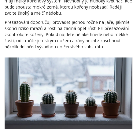
mají mělký kořenový systém. Nevhodný je hluboký květináč, kde
bude spousta mokré země, kterou kořeny neobsadí. Raději
zvolte široký a mělčí nádobu.
Přesazování doporučuji provádět jednou ročně na jaře, jakmile
skončí riziko mrazů a rostlina začíná opět růst. Při přesazování
zkontrolujte kořeny. Pokud najdete nějaké hnědé nebo měkké
části, odstraňte je ostrým nožem a rány nechte zaschnout
několik dní před výsadbou do čerstvého substrátu.