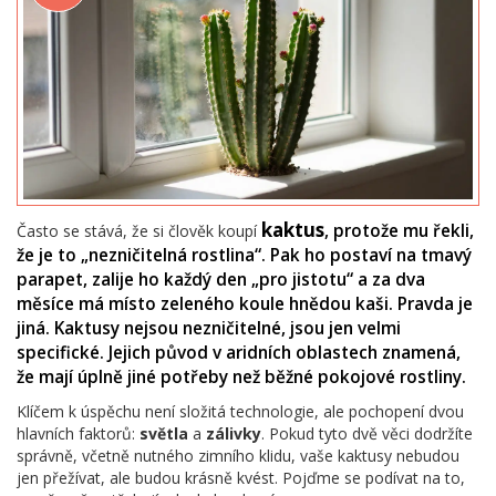
kaktus
, protože mu řekli,
Často se stává, že si člověk koupí
že je to „nezničitelná rostlina“. Pak ho postaví na tmavý
parapet, zalije ho každý den „pro jistotu“ a za dva
měsíce má místo zeleného koule hnědou kaši. Pravda je
jiná. Kaktusy nejsou nezničitelné, jsou jen velmi
specifické. Jejich původ v aridních oblastech znamená,
že mají úplně jiné potřeby než běžné pokojové rostliny.
Klíčem k úspěchu není složitá technologie, ale pochopení dvou
hlavních faktorů:
světla
a
zálivky
. Pokud tyto dvě věci dodržíte
správně, včetně nutného zimního klidu, vaše kaktusy nebudou
jen přežívat, ale budou krásně kvést. Pojďme se podívat na to,