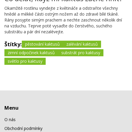
Okamžitě rostlinu vyndejte z květináče a odstraňte všechny
hnědé a měkké části ostrým nožem až do zdravé bílé tkáně.
Rány posypte sirným prachem a nechte zaschnout několik dní
na vzduchu. Teprve poté vysaďte do čerstvého, suchého
substrátu a pár dní nezalévejte.
Štítky:
pěstování kaktusů
zalévání kaktusů
zimní odpočinek kaktusů
substrát pro kaktusy
světlo pro kaktusy
Menu
O nás
Obchodní podmínky