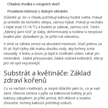
Chladná chodba u vstupních dveří.
Prosklená místnost s dobrým větráním.
Důležité je, že i v chladu potřebují kaktusy hodně světla. Pokud
je umístíte do temného sklepa, začnou hybat. Pokud je necháte
v teple (nad 15-18 °C) a budete je zalévat, začnou růst. Tento
„falešný jarní růst“ je slabý, deformovaný a rostlina si nevystaví
kvalitní pleť. Výsledkem je, že příští rok nekvetou.
V zimě se zálivka omezí na absolutní minimum. Stačí jednou za
tři až čtyři týdny dát malou doušku vody, aby kořeny zcela
neuvadly. V lednu a únoru je lepší k rostlinám vůbec sahat jen
minimálně - žádné přesazování, žádné otáčení květináčů. Klid je
pro ně nyní nejcennější.
Substrát a květináče: Základ
zdraví kořenů
Co se nachází v květináči, je stejně důležité jako to, co je nad
zemí. Obecná zemina z pytle na balkonové květiny je pro
kaktusy zabijákem. Je příliš jemná, drží vlhkost a snadno
zhoustne. Kořeny kaktusů potřebují vzduch.