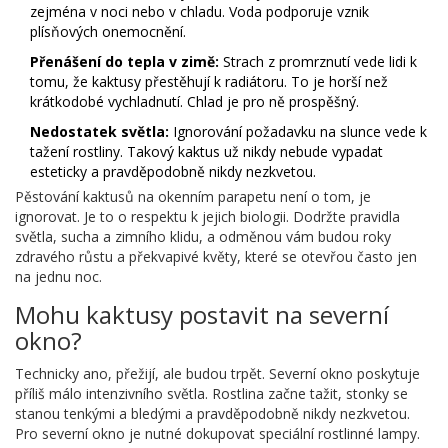
zejména v noci nebo v chladu. Voda podporuje vznik
plísňových onemocnění.
Přenášení do tepla v zimě:
Strach z promrznutí vede lidi k
tomu, že kaktusy přestěhují k radiátoru. To je horší než
krátkodobé vychladnutí. Chlad je pro ně prospěšný.
Nedostatek světla:
Ignorování požadavku na slunce vede k
tažení rostliny. Takový kaktus už nikdy nebude vypadat
esteticky a pravděpodobně nikdy nezkvetou.
Pěstování kaktusů na okenním parapetu není o tom, je
ignorovat. Je to o respektu k jejich biologii. Dodržte pravidla
světla, sucha a zimního klidu, a odměnou vám budou roky
zdravého růstu a překvapivé květy, které se otevřou často jen
na jednu noc.
Mohu kaktusy postavit na severní
okno?
Technicky ano, přežijí, ale budou trpět. Severní okno poskytuje
příliš málo intenzivního světla. Rostlina začne tažit, stonky se
stanou tenkými a bledými a pravděpodobně nikdy nezkvetou.
Pro severní okno je nutné dokupovat speciální rostlinné lampy.