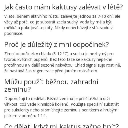
Jak často mám kaktusy zalévat v létě?
V létě, během aktivního růstu, zalévejte jednou za 7-10 dní, ale
vždy až poté, co je substrát zcela suchý. Voda by měla být
měkká a pokojové teploty. Nikdy nenechávejte stát vodu v
podmisce.
Proč je důležitý zimní odpočinek?
Zimní odpočinek v chladu (8-12 °C) a suchu je nezbytný pro
tvorbu květních pupenů. Bez této fáze se kaktusy nepěkně
protáhnou a v další sezoně nekvétou. Chlad signalizuje rostlině,
že nastává čas regenerace před jarním rozkvětem.
Můžu použít běžnou zahradní
zeminu?
Doporučuji to nedělat. Běžná zemina je příliš těžká a drží
vlhkost, což vede k hnilobě kořenů. Použijte speciální substrát
pro sukulenty nebo si smíchejte zeminu s perlitkem a hrubým
pískem v poměru 1:1:1.
Co dělat, když mi kaktus začne hnít?