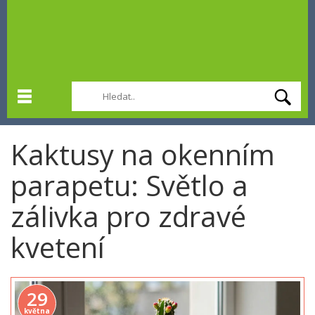
Kaktusy na okenním
parapetu: Světlo a
zálivka pro zdravé
kvetení
29
května