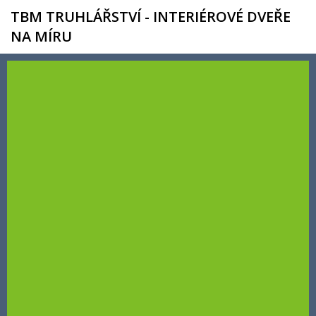
TBM TRUHLÁŘSTVÍ - INTERIÉROVÉ DVEŘE
NA MÍRU