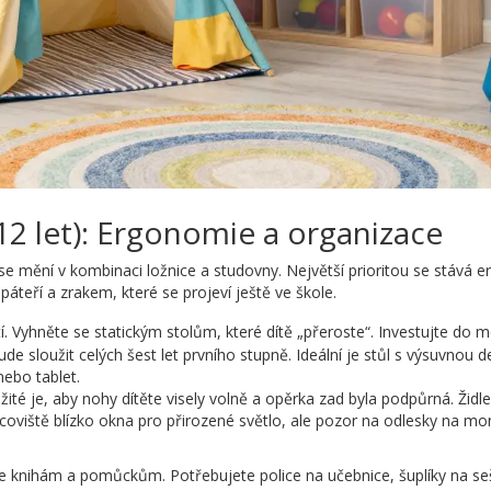
12 let): Ergonomie a organizace
 se mění v kombinaci ložnice a studovny. Největší prioritou se stává 
áteří a zrakem, které se projeví ještě ve škole.
í. Vyhněte se statickým stolům, které dítě „přeroste“. Investujte do
de sloužit celých šest let prvního stupně. Ideální je stůl s výsuvnou
nebo tablet.
ežité je, aby nohy dítěte visely volně a opěrka zad byla podpůrná. Žid
oviště blízko okna pro přirozené světlo, ale pozor na odlesky na moni
 knihám a pomůckům. Potřebujete policе na učebnice, šuplíky na seši