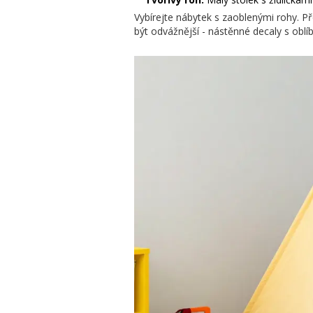
Vybírejte nábytek s zaoblenými rohy. P
být odvážnější - nástěnné decaly s obl