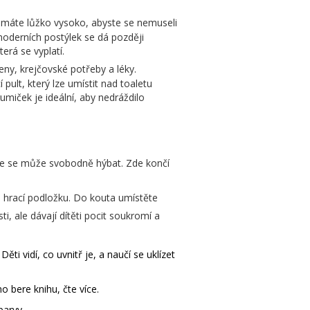
 máte lůžko vysoko, abyste se nemuseli
moderních postýlek se dá později
erá se vyplatí.
eny, krejčovské potřeby a léky.
ult, který lze umístit nad toaletu
umiček je ideální, aby nedráždilo
 kde se může svobodně hýbat. Zde končí
o hrací podložku. Do kouta umístěte
i, ale dávají dítěti pocit soukromí a
i vidí, co uvnitř je, a naučí se uklízet
 bere knihu, čte více.
barvy.