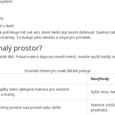
 systém:
hy.
 u dveří.
potřebuje mít své věci, které nikdo jiný nesmí dotknout. Zavěste t
oznámky. To buduje jeho identitu a smysl pro pořádek.
malý prostor?
ždé dítě. Pokud máte k dispozici menší metrů, musíte využít každý cen
Srovnání řešení pro malé dětské pokoje
Nevýhody
uplíky nebo výklopná matrace pro sezónní
Vyšší cena, nu
 a hračky.
Nutnost schůdk
mrtvý prostor nad postelí nebo skříní.
předmětů.