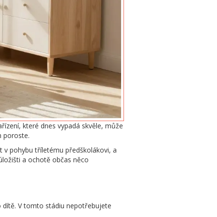
Zařízení, které dnes vypadá skvěle, může
m poroste.
t v pohybu tříletému předškolákovi, a
úložišti a ochotě občas něco
 o dítě. V tomto stádiu nepotřebujete