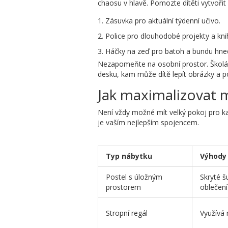
chaosu v hlavě. Pomozte dítěti vytvořit
Zásuvka pro aktuální týdenní učivo.
Police pro dlouhodobé projekty a kni
Háčky na zeď pro batoh a bundu hned
Nezapomeňte na osobní prostor. Školák 
desku, kam může dítě lepít obrázky a p
Jak maximalizovat 
Není vždy možné mít velký pokoj pro ka
je vaším nejlepším spojencem.
Typ nábytku
Výhody
Postel s úložným
Skryté š
prostorem
oblečení
Stropní regál
Využívá 