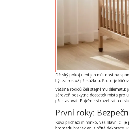
Dětský pokoj není jen místnost na spaní
být za rok už překážkou. Proto je klíč
Většina rodičů čelí stejnému dilematu: 
zároveň poskytne dostatek místa pro uč
přestavovat. Pojďme si rozebrat, co sk
První roky: Bezpečn
Když přichází miminko, váš hlavní cíl je
hromadu hraček ani složité dekorace. P