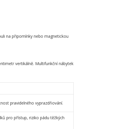
abuli na připomínky nebo magnetickou
timetr vertikálně. Multifunkční nábytek
tnost pravidelného vyprazdňování.
ů pro přístup, riziko pádu těžkých