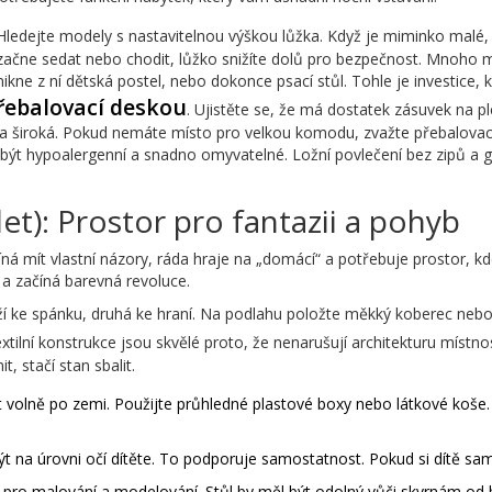
Hledejte modely s nastavitelnou výškou lůžka. Když je miminko malé,
e začne sedat nebo chodit, lůžko snižíte dolů pro bezpečnost. Mnoho 
ikne z ní dětská postel, nebo dokonce psací stůl. Tohle je investice, kt
řebalovací deskou
. Ujistěte se, že má dostatek zásuvek na pl
 a široká. Pokud nemáte místo pro velkou komodu, zvažte přebalovací p
í být hypoalergenní a snadno omyvatelné. Ložní povlečení bez zipů a g
let): Prostor pro fantazii a pohyb
číná mít vlastní názory, ráda hraje na „domácí“ a potřebuje prostor,
ů a začíná barevná revoluce.
ouží ke spánku, druhá ke hraní. Na podlahu položte měkký koberec neb
tilní konstrukce jsou skvělé proto, že nenarušují architekturu místnost
, stačí stan sbalit.
volně po zemi. Použijte průhledné plastové boxy nebo látkové koše. Dět
t na úrovni očí dítěte. To podporuje samostatnost. Pokud si dítě samo
i pro malování a modelování. Stůl by měl být odolný vůči skvrnám od 