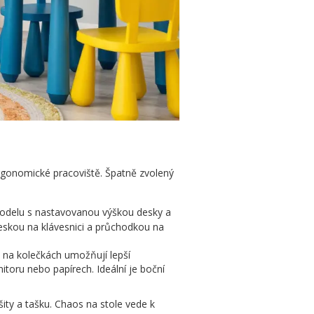
ergonomické pracoviště. Špatně zvolený
 modelu s nastavovanou výškou desky a
 deskou na klávesnici a průchodkou na
le na kolečkách umožňují lepší
toru nebo papírech. Ideální je boční
ty a tašku. Chaos na stole vede k