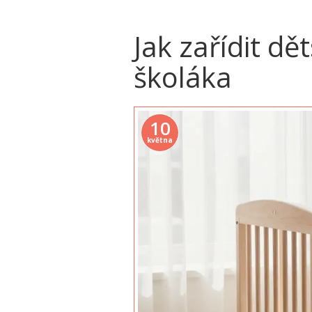
Jak zařídit d
školáka
10
května