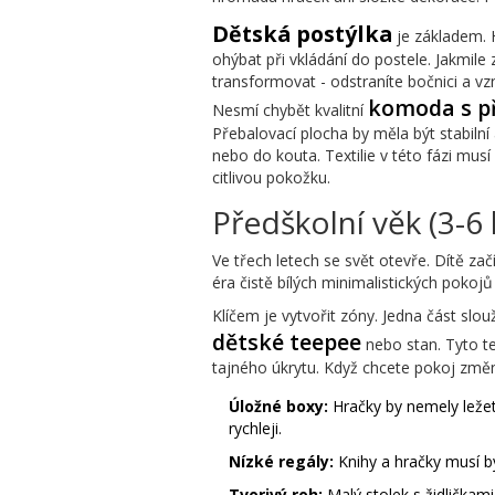
Dětská postýlka
je základem. 
ohýbat při vkládání do postele. Jakmil
transformovat - odstraníte bočnici a vzn
komoda s p
Nesmí chybět kvalitní
Přebalovací plocha by měla být stabilní
nebo do kouta. Textilie v této fázi mus
citlivou pokožku.
Předškolní věk (3-6 
Ve třech letech se svět otevře. Dítě za
éra čistě bílých minimalistických pokoj
Klíčem je vytvořit zóny. Jedna část sl
dětské teepee
nebo stan. Tyto tex
tajného úkrytu. Když chcete pokoj změnit
Úložné boxy:
Hračky by nemely ležet 
rychleji.
Nízké regály:
Knihy a hračky musí bý
Tvorivý roh:
Malý stolek s židličkam