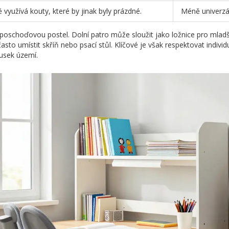
ě využívá kouty, které by jinak byly prázdné.
Méně univerzál
 poschoďovou postel. Dolní patro může sloužit jako ložnice pro mla
často umístit skříň nebo psací stůl. Klíčové je však respektovat individ
usek území.