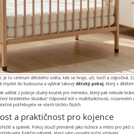
. Je to centrum dětského světa, kde se hraje, učí, tvoří a odpočívá. 
ové myslet do budoucna a vybírat takový
dětský pokoj
, který s dítěte
jak udělat z pokoje útulný koutek pro miminko, který pak nebude bráni
ení šestiletého školáka? Odpověď leží v multifunkčnosti, rozumném 
utečně potřebujete ve všech těchto fázích.
ost a praktičnost pro kojence
 přežití a spánek. Pokoj slouží primárně jako ložnice a místo pro péči
otřebujete funkční nábytek, který vám usnadní noční vstávání.