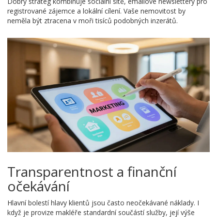
Dobrý strateg kombinuje sociální sítě, emailové newslettery pro
registrované zájemce a lokální cílení. Vaše nemovitost by
neměla být ztracena v moři tisíců podobných inzerátů.
Transparentnost a finanční
očekávání
Hlavní bolestí hlavy klientů jsou často neočekávané náklady. I
když je provize makléře standardní součástí služby, její výše