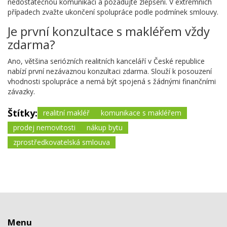
nedostatečnou komunikaci a požadujte zlepšení. V extrémních
případech zvažte ukončení spolupráce podle podmínek smlouvy.
Je první konzultace s makléřem vždy
zdarma?
Ano, většina seriózních realitních kanceláří v České republice
nabízí první nezávaznou konzultaci zdarma. Slouží k posouzení
vhodnosti spolupráce a nemá být spojená s žádnými finančními
závazky.
Štítky:
realitní makléř
komunikace s makléřem
prodej nemovitosti
nákup bytu
zprostředkovatelská smlouva
Menu