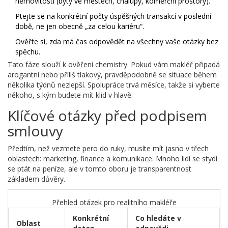
nemovitosti (byty ve městech, chalupy, komerční prostory).
Ptejte se na konkrétní počty úspěšných transakcí v poslední
době, ne jen obecně „za celou kariéru“.
Ověřte si, zda má čas odpovědět na všechny vaše otázky bez
spěchu.
Tato fáze slouží k ověření chemistry. Pokud vám makléř připadá
arogantní nebo příliš tlakový, pravděpodobně se situace během
několika týdnů nezlepší. Spolupráce trvá měsíce, takže si vyberte
někoho, s kým budete mít klid v hlavě.
Klíčové otázky před podpisem
smlouvy
Předtím, než vezmete pero do ruky, musíte mít jasno v třech
oblastech: marketing, finance a komunikace. Mnoho lidí se stydí
se ptát na peníze, ale v tomto oboru je transparentnost
základem důvěry.
Přehled otázek pro realitního makléře
Konkrétní
Co hledáte v
Oblast