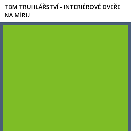
TBM TRUHLÁŘSTVÍ - INTERIÉROVÉ DVEŘE
NA MÍRU