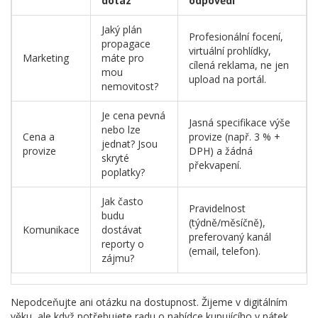
dotaz
odpovědi
Jaký plán
Profesionální focení,
propagace
virtuální prohlídky,
Marketing
máte pro
cílená reklama, ne jen
mou
upload na portál.
nemovitost?
Je cena pevná
Jasná specifikace výše
nebo lze
Cena a
provize (např. 3 % +
jednat? Jsou
provize
DPH) a žádná
skryté
překvapení.
poplatky?
Jak často
Pravidelnost
budu
(týdně/měsíčně),
Komunikace
dostávat
preferovaný kanál
reporty o
(email, telefon).
zájmu?
Nepodceňujte ani otázku na dostupnost. Žijeme v digitálním
věku, ale když potřebujete radu o nabídce kupujícího v pátek