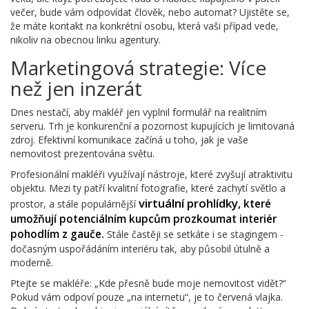
večer, bude vám odpovídat člověk, nebo automat? Ujistěte se,
že máte kontakt na konkrétní osobu, která vaši případ vede,
nikoliv na obecnou linku agentury.
Marketingová strategie: Více
než jen inzerát
Dnes nestačí, aby makléř jen vyplnil formulář na realitním
serveru. Trh je konkurenční a pozornost kupujících je limitovaná
zdroj. Efektivní komunikace začíná u toho, jak je vaše
nemovitost prezentována světu.
Profesionální makléři využívají nástroje, které zvyšují atraktivitu
objektu. Mezi ty patří kvalitní fotografie, které zachytí světlo a
virtuální prohlídky
, které
prostor, a stále populárnější
umožňují potenciálním kupcům prozkoumat interiér
pohodlím z gauče.
Stále častěji se setkáte i se stagingem -
dočasným uspořádáním interiéru tak, aby působil útulně a
moderně.
Ptejte se makléře: „Kde přesně bude moje nemovitost vidět?“
Pokud vám odpoví pouze „na internetu“, je to červená vlajka.