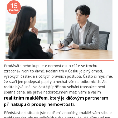
15
května
Prodáváte nebo kupujete nemovitost a cítíte se trochu
ztraceně? Není to divné. Realitní trh v Česku je plný emocí,
vysokých částek a složitých právních postupů. Často si myslíme,
že stačí jen podepsat papíry a nechat vše na odbornících. Ale
realita bývá jiná. Nejčastější příčinou selhání transakce není
špatná cena, ale právě nedorozumění mezi vámi a vaším
realitním makléřem
klíčovým partnerem
, který je
při nákupu či prodeji nemovitosti
.
Představte si situaci: jste nadšení z nabídky, makléř vám slibuje
rychlý prodej, ale po měsících ticha zjistíte, že váš dům visí jen