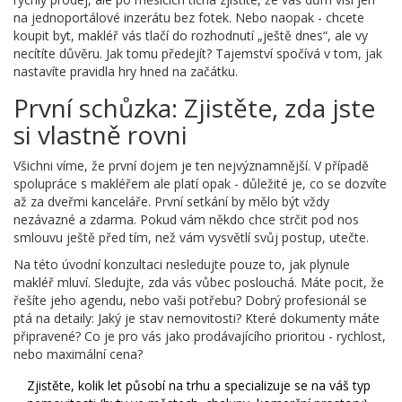
na jednoportálové inzerátu bez fotek. Nebo naopak - chcete
koupit byt, makléř vás tlačí do rozhodnutí „ještě dnes“, ale vy
necítíte důvěru. Jak tomu předejít? Tajemství spočívá v tom, jak
nastavíte pravidla hry hned na začátku.
První schůzka: Zjistěte, zda jste
si vlastně rovni
Všichni víme, že první dojem je ten nejvýznamnější. V případě
spolupráce s makléřem ale platí opak - důležité je, co se dozvíte
až za dveřmi kanceláře. První setkání by mělo být vždy
nezávazné a zdarma. Pokud vám někdo chce strčit pod nos
smlouvu ještě před tím, než vám vysvětlí svůj postup, utečte.
Na této úvodní konzultaci nesledujte pouze to, jak plynule
makléř mluví. Sledujte, zda vás vůbec poslouchá. Máte pocit, že
řešíte jeho agendu, nebo vaši potřebu? Dobrý profesionál se
ptá na detaily: Jaký je stav nemovitosti? Které dokumenty máte
připravené? Co je pro vás jako prodávajícího prioritou - rychlost,
nebo maximální cena?
Zjistěte, kolik let působí na trhu a specializuje se na váš typ