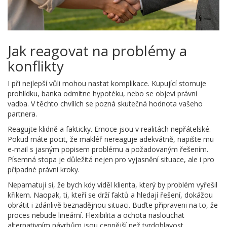
Jak reagovat na problémy a
konflikty
I při nejlepší vůli mohou nastat komplikace. Kupující stornuje
prohlídku, banka odmítne hypotéku, nebo se objeví právní
vadba. V těchto chvílích se pozná skutečná hodnota vašeho
partnera.
Reagujte klidně a fakticky. Emoce jsou v realitách nepřátelské.
Pokud máte pocit, že makléř nereaguje adekvátně, napište mu
e-mail s jasným popisem problému a požadovaným řešením.
Písemná stopa je důležitá nejen pro vyjasnění situace, ale i pro
případné právní kroky.
Nepamatuji si, že bych kdy viděl klienta, který by problém vyřešil
křikem. Naopak, ti, kteří se drží faktů a hledají řešení, dokážou
obrátit i zdánlivě beznadějnou situaci. Buďte připraveni na to, že
proces nebude lineární. Flexibilita a ochota naslouchat
alternativním návrhům jsou cennější než tvrdohlavost.