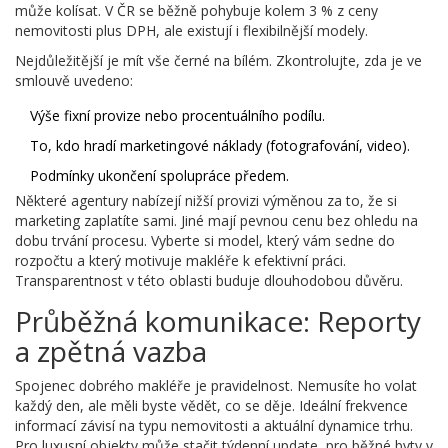
může kolísat. V ČR se běžně pohybuje kolem 3 % z ceny
nemovitosti plus DPH, ale existují i flexibilnější modely.
Nejdůležitější je mít vše černé na bílém. Zkontrolujte, zda je ve
smlouvě uvedeno:
Výše fixní provize nebo procentuálního podílu.
To, kdo hradí marketingové náklady (fotografování, video).
Podmínky ukončení spolupráce předem.
Některé agentury nabízejí nižší provizi výměnou za to, že si
marketing zaplatíte sami. Jiné mají pevnou cenu bez ohledu na
dobu trvání procesu. Vyberte si model, který vám sedne do
rozpočtu a který motivuje makléře k efektivní práci.
Transparentnost v této oblasti buduje dlouhodobou důvěru.
Průběžná komunikace: Reporty
a zpětná vazba
Spojenec dobrého makléře je pravidelnost. Nemusíte ho volat
každý den, ale měli byste vědět, co se děje. Ideální frekvence
informací závisí na typu nemovitosti a aktuální dynamice trhu.
Pro luxusní objekty může stačit týdenní update, pro běžné byty v