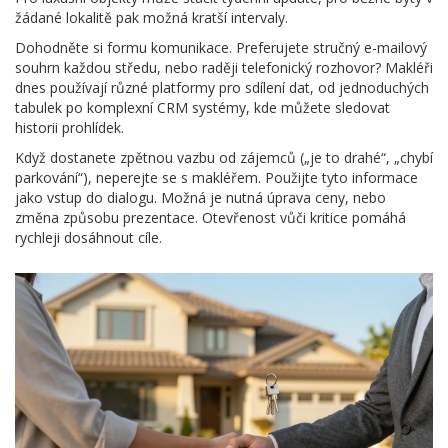
žádané lokalitě pak možná kratší intervaly.
Dohodněte si formu komunikace. Preferujete stručný e-mailový
souhrn každou středu, nebo raději telefonický rozhovor? Makléři
dnes používají různé platformy pro sdílení dat, od jednoduchých
tabulek po komplexní CRM systémy, kde můžete sledovat
historii prohlídek.
Když dostanete zpětnou vazbu od zájemců („je to drahé“, „chybí
parkování“), neperejte se s makléřem. Použijte tyto informace
jako vstup do dialogu. Možná je nutná úprava ceny, nebo
změna způsobu prezentace. Otevřenost vůči kritice pomáhá
rychleji dosáhnout cíle.