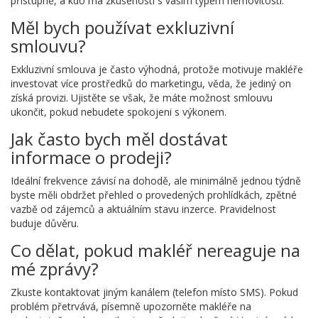
přístupně, a kdo má zkušenosti s vaším typem nemovitosti.
Měl bych používat exkluzivní
smlouvu?
Exkluzivní smlouva je často výhodná, protože motivuje makléře
investovat více prostředků do marketingu, věda, že jediný on
získá provizi. Ujistěte se však, že máte možnost smlouvu
ukončit, pokud nebudete spokojeni s výkonem.
Jak často bych měl dostávat
informace o prodeji?
Ideální frekvence závisí na dohodě, ale minimálně jednou týdně
byste měli obdržet přehled o provedených prohlídkách, zpětné
vazbě od zájemců a aktuálním stavu inzerce. Pravidelnost
buduje důvěru.
Co dělat, pokud makléř nereaguje na
mé zprávy?
Zkuste kontaktovat jiným kanálem (telefon místo SMS). Pokud
problém přetrvává, písemně upozorněte makléře na