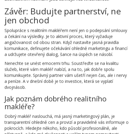
Závěr: Budujte partnerství, ne
jen obchod
Spolupráce s realitním makléřem není jen o podepsání smlouvy
a čekání na výsledky. Je to aktivní proces, který vyžaduje
angažovanost od obou stran. Když nastavíte jasná pravidla
komunikace, definujete očekávání ohledně marketingu a financí
a udržujete otevřený dialog, šance na úspěch se násobí.
Nenechte se unést emocemi trhu. Soustřeďte se na kvalitu
služeb, které vám makléř nabízí, a na to, jak dobře spolu
komunikujete. Správný partner vám ušetří nejen čas, ale i nervy
a peníze. A v dnešní době je to investice, která se vyplatí
dvojnásob.
Jak poznám dobrého realitního
makléře?
Dobrý makléř naslouchá, má jasný marketingový plán, je
transparentní ohledně cen a provizí a pravidelně vás informuje o
pokrocích. Hledejte někoho, kdo působí profesionálně, ale