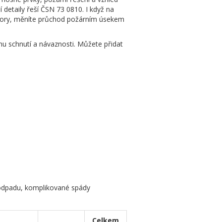
 detaily řeší ČSN 73 0810. I když na
story, měníte průchod požárním úsekem
tmu schnutí a návaznosti. Můžete přidat
 odpadu, komplikované spády
Celkem