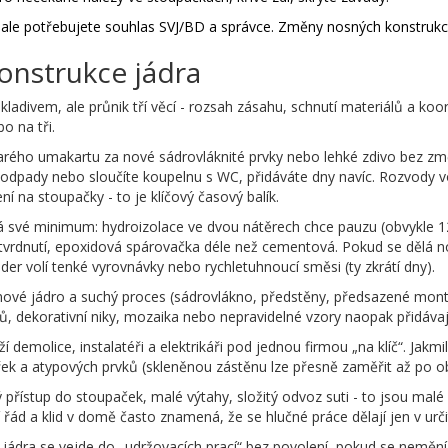
ale potřebujete souhlas SVJ/BD a správce. Změny nosných konstrukcí č
onstrukce jádra
 s kladivem, ale průnik tří věcí - rozsah zásahu, schnutí materiálů a k
o na tři.
tarého umakartu za nové sádrovláknité prvky nebo lehké zdivo bez změ
odpady nebo sloučíte koupelnu s WC, přidáváte dny navíc. Rozvody v
í na stoupačky - to je klíčový časový balík.
 má své minimum: hydroizolace ve dvou nátěrech chce pauzu (obvykle 1
vytvrdnutí, epoxidová spárovačka déle než cementová. Pokud se dělá 
ader volí tenké vyrovnávky nebo rychletuhnoucí směsi (ty zkrátí dny).
ové jádro a suchý proces (sádrovlákno, předstěny, předsazené montá
ů, dekorativní niky, mozaika nebo nepravidelné vzory naopak přidávají
 demolice, instalatéři a elektrikáři pod jednou firmou „na klíč“. Jakmile
ířek a atypových prvků (skleněnou zástěnu lze přesně zaměřit až po o
ý přístup do stoupaček, malé výtahy, složitý odvoz suti - to jsou malé
řád a klid v domě často znamená, že se hlučné práce dělají jen v urč
 jádra se vejde do „udržovacích prací“ bez povolení, pokud se nemění