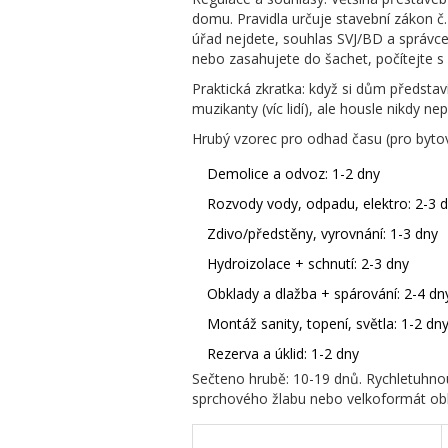
domu. Pravidla určuje stavební zákon č.
úřad nejdete, souhlas SVJ/BD a správ
nebo zasahujete do šachet, počítejte s 
Praktická zkratka: když si dům představ
muzikanty (víc lidí), ale housle nikdy n
Hrubý vzorec pro odhad času (pro byto
Demolice a odvoz: 1-2 dny
Rozvody vody, odpadu, elektro: 2-3 
Zdivo/předstěny, vyrovnání: 1-3 dny
Hydroizolace + schnutí: 2-3 dny
Obklady a dlažba + spárování: 2-4 dn
Montáž sanity, topení, světla: 1-2 dn
Rezerva a úklid: 1-2 dny
Sečteno hrubě: 10-19 dnů. Rychletuhno
sprchového žlabu nebo velkoformát obkl