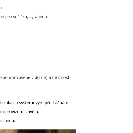
a.
uh pro sušičku, vytápění).
é nebo domluvené v domě) a možnost
cí izolaci a systémovým předstěnám.
m provizorní závěs).
schnutí.