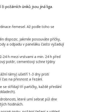
i požárních úniků jsou jiná liga.
oordinace řemesel. Až podle toho se
n dispozic. Jakmile posouváte příčky,
ody a odpadu v paneláku často vyžadují
2-24 h mezi vrstvami a min. 24 h před
nový potěr, cementový schne týdny
žní rámy) ušetří 1-3 dny proti
 čas na přesnost a řezání.
 se střídají tři partičky, každé předání
bkladech).
 drobnosti, které umí sebrat půl dne
itých hodinách.
 nosné prvky, požární řešení a vzhled