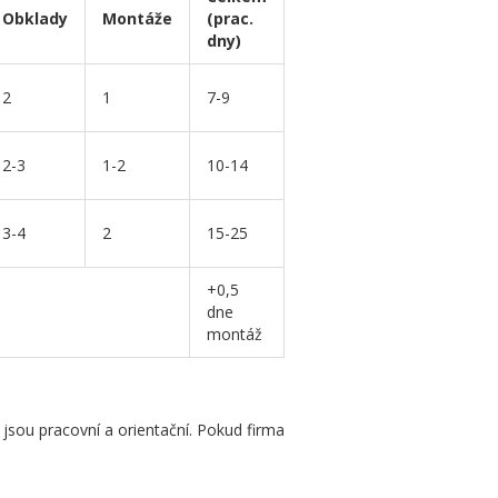
Obklady
Montáže
(prac.
dny)
2
1
7-9
2-3
1-2
10-14
3-4
2
15-25
+0,5
dne
montáž
jsou pracovní a orientační. Pokud firma