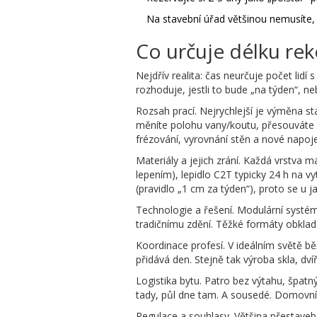
Na stavební úřad většinou nemusíte, 
Co určuje délku rek
Nejdřív realita: čas neurčuje počet lidí
rozhoduje, jestli to bude „na týden“, neb
Rozsah prací. Nejrychlejší je výměna s
měníte polohu vany/koutu, přesouváte 
frézování, vyrovnání stěn a nové napojen
Materiály a jejich zrání. Každá vrstva
lepením), lepidlo C2T typicky 24 h na 
(pravidlo „1 cm za týden“), proto se u j
Technologie a řešení. Modulární systém
tradičnímu zdění. Těžké formáty obklad
Koordinace profesí. V ideálním světě běží
přidává den. Stejně tak výroba skla, dv
Logistika bytu. Patro bez výtahu, špatn
tady, půl dne tam. A sousedé. Domovní 
Regulace a souhlasy. Většina přestaveb