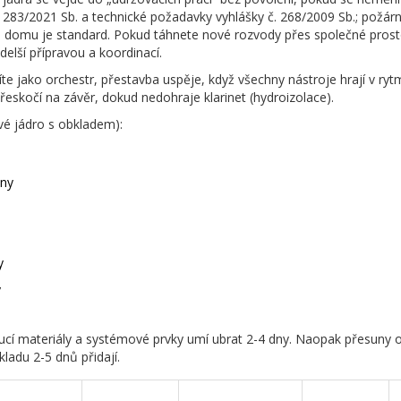
 283/2021 Sb. a technické požadavky vyhlášky č. 268/2009 Sb.; požární
ce domu je standard. Pokud táhnete nové rozvody přes společné pro
delší přípravou a koordinací.
íte jako orchestr, přestavba uspěje, když všechny nástroje hrají v ry
epřeskočí na závěr, dokud nedohraje klarinet (hydroizolace).
vé jádro s obkladem):
dny
y
y
ucí materiály a systémové prvky umí ubrat 2-4 dny. Naopak přesuny
adu 2-5 dnů přidají.