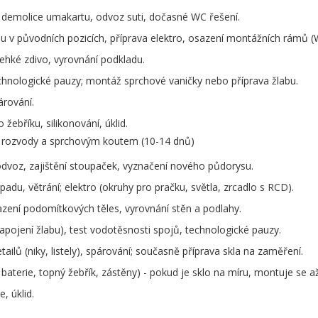
, demolice umakartu, odvoz suti, dočasné WC řešení.
 v původních pozicích, příprava elektro, osazení montážních rámů (
ehké zdivo, vyrovnání podkladu.
echnologické pauzy; montáž sprchové vaničky nebo příprava žlabu.
árování.
žebříku, silikonování, úklid.
i rozvody a sprchovým koutem (10-14 dnů)
odvoz, zajištění stoupaček, vyznačení nového půdorysu.
du, větrání; elektro (okruhy pro pračku, světla, zrcadlo s RCD).
zení podomítkových těles, vyrovnání stěn a podlahy.
apojení žlabu), test vodotěsnosti spojů, technologické pauzy.
ailů (niky, listely), spárování; současně příprava skla na zaměření.
aterie, topný žebřík, zástěny) - pokud je sklo na míru, montuje se až
e, úklid.