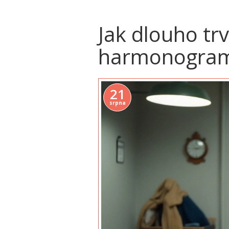
Jak dlouho tr
harmonogram 2
21
srpna