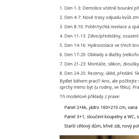
Den 1-3: Demolice včetně bourání příč
Den 4-7: Nové trasy odpadu kvůli změn
Den 8-10: Potěr/rychlá nivelace a spá
Den 11-13: Zdivo/předstěny, osazení 
Den 14-16: Hydroizolace ve třech kroc
Den 17-20: Obklady a dlažby (velkofo
Den 21-23: Montáže, silikon, zkoušky 
Den 24-25: Rezervy, úklid, předání. S
Bydlet během prací? Ano, ale počítej
sprchy mimo byt (u rodiny, ve fitku). Pr
Tři modelové příklady z praxe:
Panel 2+kk, jádro 160×210 cm, vana 
Panel 3+1, sloučení koupelny a WC, s
Starší cihlový dům, křivé zdi, nový p