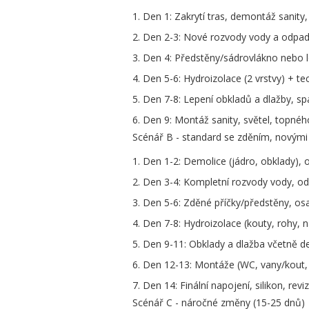
Den 1: Zakrytí tras, demontáž sanity
Den 2-3: Nové rozvody vody a odpadu
Den 4: Předstěny/sádrovlákno nebo l
Den 5-6: Hydroizolace (2 vrstvy) + t
Den 7-8: Lepení obkladů a dlažby, sp
Den 9: Montáž sanity, světel, topného 
Scénář B - standard se zděním, novým
Den 1-2: Demolice (jádro, obklady), 
Den 3-4: Kompletní rozvody vody, odpa
Den 5-6: Zděné příčky/předstěny, osa
Den 7-8: Hydroizolace (kouty, rohy, n
Den 9-11: Obklady a dlažba včetně det
Den 12-13: Montáže (WC, vany/kout, b
Den 14: Finální napojení, silikon, reviz
Scénář C - náročné změny (15-25 dnů)