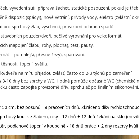
ek, vyvedení suti, příprava šachet, statické posouzení, pokud je třeb
ě dispozic (spády!), nové větrání, přívody vody, elektro (zvláštní okr
d pro sprchový žlab, vyschnutí; provizorní ochrana spádů.
stavebních pouzder/dveří, pečlivé vyrovnání pro velkoformát.
ích (napojení žlabu, rohy, plocha), test, pauzy.
rmát = pomalejší, přesné řezy), spárování.
těsnosti, topení, světla.
klo/dveře na míru přijedou zvlášť, často do 2-3 týdnů po zaměření.
te s 3-10 dny bez sprchy a WC. Hodně pomůže dočasné WC (chemick
ačku často zapojíte provizorně dřív, sprchu až po finálním silikonování.
150 cm, bez posunů - 8 pracovních dnů. Zkráceno díky rychloschnou
prchový kout se žlabem, niky - 12 dnů + 12 dnů čekání na sklo (mezití
otěr, podlahové topení v koupelně - 18 dnů práce + 2 dny rezervy kvůli 