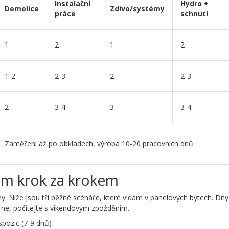
Instalační
Hydro +
Demolice
Zdivo/systémy
práce
schnutí
1
2
1
2
1-2
2-3
2
2-3
2
3-4
3
3-4
Zaměření až po obkladech, výroba 10-20 pracovních dnů
m krok za krokem
 Níže jsou tři běžné scénáře, které vídám v panelových bytech. Dny 
d ne, počítejte s víkendovým zpožděním.
pozic (7-9 dnů)