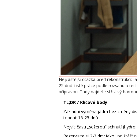
Nejčastější otázka před rekonstrukcí: 
25 dnů čisté práce podle rozsahu a tec
přípravou. Tady najdete střízlivý harmo
TL;DR / Klíčové body:
Základní výměna jádra bez změny dis
topení: 15-25 dnů.
Nejvíc času „sežerou“ schnutí (hydroi
Rezervujte si 2-3 dny jako „polštář“ 