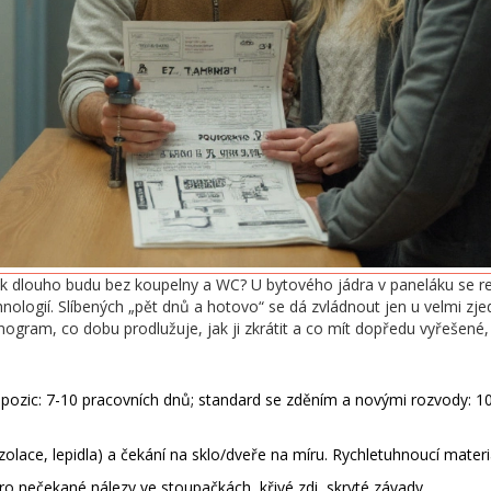
jak dlouho budu bez koupelny a WC? U bytového jádra v paneláku se r
hnologií. Slíbených „pět dnů a hotovo“ se dá zvládnout jen u velmi zj
nogram, co dobu prodlužuje, jak ji zkrátit a co mít dopředu vyřešené
pozic: 7-10 pracovních dnů; standard se zděním a novými rozvody: 
zolace, lepidla) a čekání na sklo/dveře na míru. Rychletuhnoucí materiá
pro nečekané nálezy ve stoupačkách, křivé zdi, skryté závady.