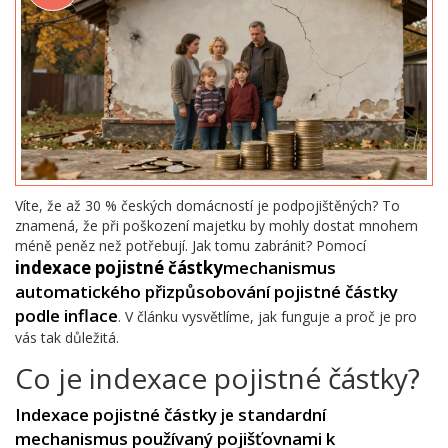
Víte, že až 30 % českých domácností je podpojištěných? To
znamená, že při poškození majetku by mohly dostat mnohem
méně peněz než potřebují. Jak tomu zabránit? Pomocí
indexace pojistné částky
mechanismus
automatického přizpůsobování pojistné částky
podle inflace
. V článku vysvětlíme, jak funguje a proč je pro
vás tak důležitá.
Co je indexace pojistné částky?
Indexace pojistné částky
standardní
je
mechanismus používaný pojišťovnami k