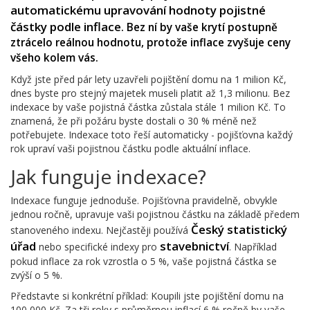
automatickému upravování hodnoty pojistné
částky podle inflace
. Bez ní by vaše krytí postupně
ztrácelo reálnou hodnotu, protože inflace zvyšuje ceny
všeho kolem vás.
Když jste před pár lety uzavřeli pojištění domu na 1 milion Kč,
dnes byste pro stejný majetek museli platit až 1,3 milionu. Bez
indexace by vaše pojistná částka zůstala stále 1 milion Kč. To
znamená, že při požáru byste dostali o 30 % méně než
potřebujete. Indexace toto řeší automaticky - pojišťovna každý
rok upraví vaši pojistnou částku podle aktuální inflace.
Jak funguje indexace?
Indexace funguje jednoduše. Pojišťovna pravidelně, obvykle
jednou ročně, upravuje vaši pojistnou částku na základě předem
Český statistický
stanoveného indexu. Nejčastěji používá
úřad
stavebnictví
nebo specifické indexy pro
. Například
pokud inflace za rok vzrostla o 5 %, vaše pojistná částka se
zvýší o 5 %.
Představte si konkrétní příklad: Koupili jste pojištění domu na
100 000 Kč. Za tři roky s průměrnou inflací 6 % ročně by vaše