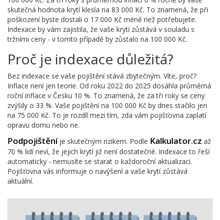
skutečná hodnota krytí klesla na 83 000 Kč. To znamená, že při
poškození byste dostali o 17 000 Kč méně než potřebujete.
Indexace by vám zajistila, že vaše krytí zůstává v souladu s
tržními ceny - v tomto případě by zůstalo na 100 000 Kč.
Proč je indexace důležitá?
Bez indexace se vaše pojištění stává zbytečným. Víte, proč?
Inflace není jen teorie. Od roku 2022 do 2025 dosáhla průměrná
roční inflace v Česku 10 %. To znamená, že za tři roky se ceny
zvýšily o 33 %. Vaše pojištění na 100 000 Kč by dnes stačilo jen
na 75 000 Kč. To je rozdíl mezi tím, zda vám pojišťovna zaplatí
opravu domu nebo ne.
Podpojištění
Kalkulator.cz
je skutečným rizikem. Podle
až
70 % lidí neví, že jejich krytí již není dostatečné. Indexace to řeší
automaticky - nemusíte se starat o každoroční aktualizaci.
Pojišťovna vás informuje o navýšení a vaše krytí zůstává
aktuální.