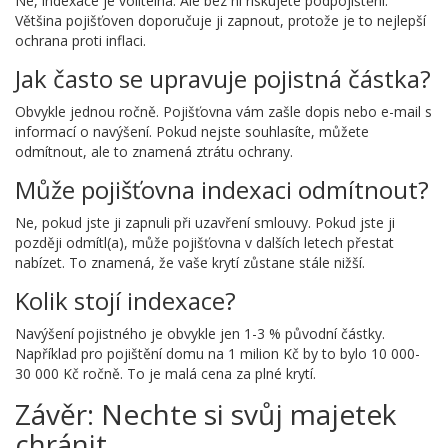
Ne, indexace je volitelná. Ale bez ní riskujete podpojištění.
Většina pojišťoven doporučuje ji zapnout, protože je to nejlepší
ochrana proti inflaci.
Jak často se upravuje pojistná částka?
Obvykle jednou ročně. Pojišťovna vám zašle dopis nebo e-mail s
informací o navýšení. Pokud nejste souhlasíte, můžete
odmítnout, ale to znamená ztrátu ochrany.
Může pojišťovna indexaci odmítnout?
Ne, pokud jste ji zapnuli při uzavření smlouvy. Pokud jste ji
později odmítl(a), může pojišťovna v dalších letech přestat
nabízet. To znamená, že vaše krytí zůstane stále nižší.
Kolik stojí indexace?
Navýšení pojistného je obvykle jen 1-3 % původní částky.
Například pro pojištění domu na 1 milion Kč by to bylo 10 000-
30 000 Kč ročně. To je malá cena za plné krytí.
Závěr: Nechte si svůj majetek
chránit