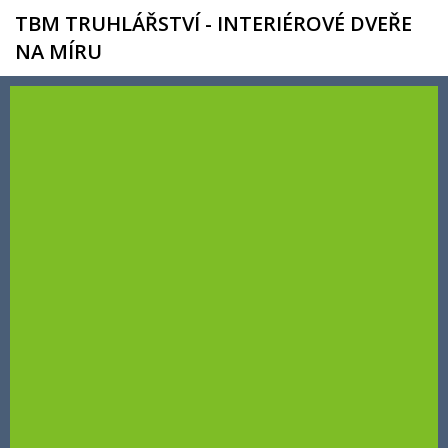
TBM TRUHLÁŘSTVÍ - INTERIÉROVÉ DVEŘE
NA MÍRU