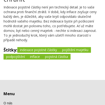
Indexace pojistné částky není jen technický detail. Je to vaše
ochrana proti finanční ztrátě. V době, kdy inflace zvyšuje ceny
každý den, je důležité, aby vaše krytí odpovídalo skutečné
hodnotě vašeho majetku. Bez indexace byste při poškození
mohli dostat jen polovinu toho, co potřebujete. Ať už máte
domov, byt nebo cenný majetek - nechte si indexaci zapnout.
To je jednoduchý krok, který vám ušetří mnoho starostí v
případě nehody.
Štítky:
indexace pojistné částky
pojištění majetku
podpojištění
inflace
pojistná částka
Menu
O nás