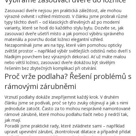
Zasouvací dveře nejsou jen praktická záležitost, ale mohou
výrazně ovlivnit i vzhled místnosti. V článku jsme probrali různé
typy těchto dveří – od klasických dřevěných až po moderní
varianty, které se hodí do každého stylu bytu. Dozvíte se, jak
zasouvací dveře ušetří místo a jak pomocí výběru správného
materiálu a povrchu dodat ložnici elegantní vzhled.
Nezapomínali jsme ani na tipy, které vám pomohou opticky
zvětšit prostor – například výběr světlejších odstínů nebo dveří s
hladkým povrchem bez výrazných dekorací. Ať už máte malou
nebo větší ložnici, zasouvací dveře dokážou být skvělým
řešením bez zbytečných komplikací při otvírání.
Proč vrže podlaha? Řešení problémů s
rámovými zárubněmi
Vrznutí podlahy dokáže znepříjemnit každý krok. V druhém
článku jsme se podívali, proč se tyto zvuky objevují a jak s nimi
jednoduše zatočit. Často za to mohou nesprávně namontované
rámové zárubně, které mohou podlahu tlačit nebo ji nedrží tak,
jak mají.
Poradili jsme praktické rady, které zvládnete sami – například
upravit upevnění zárubní, zkontrolovat dilatace a případně přidat