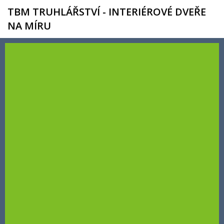
TBM TRUHLÁŘSTVÍ - INTERIÉROVÉ DVEŘE
NA MÍRU