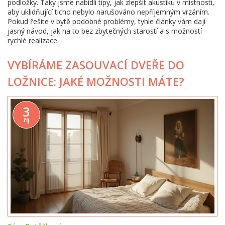
podložky. Taky jsme nabídli tipy, jak zlepšit akustiku v místnosti,
aby uklidňující ticho nebylo narušováno nepříjemným vrzáním.
Pokud řešíte v bytě podobné problémy, tyhle články vám dají
jasný návod, jak na to bez zbytečných starostí a s možností
rychlé realizace.
VYBÍRÁME ZASOUVACÍ DVEŘE DO
LOŽNICE: JAKÉ MOŽNOSTI MÁTE?
3
říj