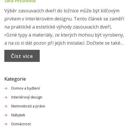
Sára Potůčková
Výběr zasouvacích dveří do ložnice může být klíčovým
prvkem v interiérovém designu. Tento článek se zaměří
na praktické a estetické výhody zasouvacích dveří,
různé typy a materiály, ze kterých mohou být vyrobeny,
a na co si dát pozor při jejich instalaci. Dočtete se také
několik tipů, jaké dveře mohou opticky zvětšit prostor
Číst více
či přidat jedinečný styl vaší ložnici.
Kategorie
Domov a bydlení
Interiérový design
Nemovitosti a právo
Nábytek
Domácnost