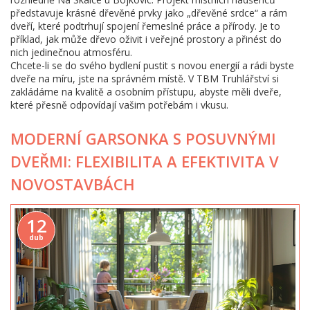
představuje krásné dřevěné prvky jako „dřevěné srdce“ a rám
dveří, které podtrhují spojení řemeslné práce a přírody. Je to
příklad, jak může dřevo oživit i veřejné prostory a přinést do
nich jedinečnou atmosféru.
Chcete-li se do svého bydlení pustit s novou energií a rádi byste
dveře na míru, jste na správném místě. V TBM Truhlářství si
zakládáme na kvalitě a osobním přístupu, abyste měli dveře,
které přesně odpovídají vašim potřebám i vkusu.
MODERNÍ GARSONKA S POSUVNÝMI
DVEŘMI: FLEXIBILITA A EFEKTIVITA V
NOVOSTAVBÁCH
12
dub