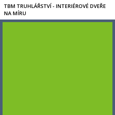
TBM TRUHLÁŘSTVÍ - INTERIÉROVÉ DVEŘE
NA MÍRU