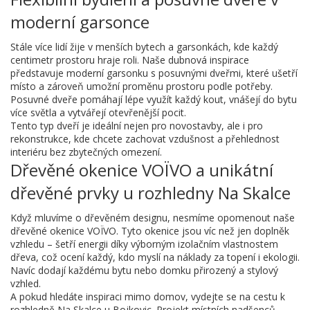
moderní garsonce
Stále více lidí žije v menších bytech a garsonkách, kde každý
centimetr prostoru hraje roli. Naše dubnová inspirace
představuje moderní garsonku s posuvnými dveřmi, které ušetří
místo a zároveň umožní proměnu prostoru podle potřeby.
Posuvné dveře pomáhají lépe využít každý kout, vnášejí do bytu
více světla a vytvářejí otevřenější pocit.
Tento typ dveří je ideální nejen pro novostavby, ale i pro
rekonstrukce, kde chcete zachovat vzdušnost a přehlednost
interiéru bez zbytečných omezení.
Dřevěné okenice VOÏVO a unikátní
dřevěné prvky u rozhledny Na Skalce
Když mluvíme o dřevěném designu, nesmíme opomenout naše
dřevěné okenice VOÏVO. Tyto okenice jsou víc než jen doplněk
vzhledu – šetří energii díky výborným izolačním vlastnostem
dřeva, což ocení každý, kdo myslí na náklady za topení i ekologii.
Navíc dodají každému bytu nebo domku přirozený a stylový
vzhled.
A pokud hledáte inspiraci mimo domov, vydejte se na cestu k
rozhledně Na Skalce u Bojkovic. Projekt místních nadšenců