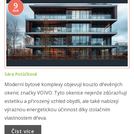
9
dub
Sára Potůčková
Moderní bytové komplexy objevují kouzlo dřevěných
okenic značky VOÏVO. Tyto okenice nejenže zdůrazňují
estetiku a přirozený vzhled obydlí, ale také nabízejí
výraznou energetickou účinnost díky izolačním
vlastnostem dřeva.
Číst více